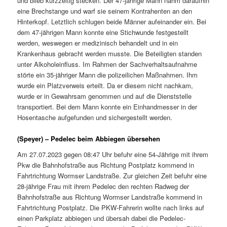
und blieb kurzzeitig stecken. Der 47-jährige Mann nahm daraufhin
eine Brechstange und warf sie seinem Kontrahenten an den
Hinterkopf. Letztlich schlugen beide Männer aufeinander ein. Bei
dem 47-jährigen Mann konnte eine Stichwunde festgestellt
werden, weswegen er medizinisch behandelt und in ein
Krankenhaus gebracht werden musste. Die Beteiligten standen
unter Alkoholeinfluss. Im Rahmen der Sachverhaltsaufnahme
störte ein 35-jähriger Mann die polizeilichen Maßnahmen. Ihm
wurde ein Platzverweis erteilt. Da er diesem nicht nachkam,
wurde er in Gewahrsam genommen und auf die Dienststelle
transportiert. Bei dem Mann konnte ein Einhandmesser in der
Hosentasche aufgefunden und sichergestellt werden.
(Speyer) – Pedelec beim Abbiegen übersehen
Am 27.07.2023 gegen 08:47 Uhr befuhr eine 54-Jährige mit ihrem
Pkw die Bahnhofstraße aus Richtung Postplatz kommend in
Fahrtrichtung Wormser Landstraße. Zur gleichen Zeit befuhr eine
28-jährige Frau mit ihrem Pedelec den rechten Radweg der
Bahnhofstraße aus Richtung Wormser Landstraße kommend in
Fahrtrichtung Postplatz. Die PKW-Fahrerin wollte nach links auf
einen Parkplatz abbiegen und übersah dabei die Pedelec-