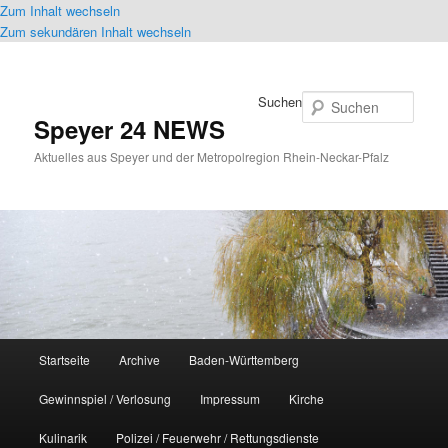
Zum Inhalt wechseln
Zum sekundären Inhalt wechseln
Suchen
Speyer 24 NEWS
Aktuelles aus Speyer und der Metropolregion Rhein-Neckar-Pfalz
Hauptmenü
Startseite
Archive
Baden-Württemberg
Gewinnspiel / Verlosung
Impressum
Kirche
Kulinarik
Polizei / Feuerwehr / Rettungsdienste