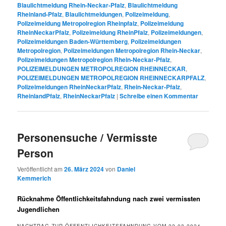
Blaulichtmeldung Rhein-Neckar-Pfalz
,
Blaulichtmeldung
Rheinland-Pfalz
,
Blaulichtmeldungen
,
Polizeimeldung
,
Polizeimeldung Metropolregion Rheinpfalz
,
Polizeimeldung
RheinNeckarPfalz
,
Polizeimeldung RheinPfalz
,
Polizeimeldungen
,
Polizeimeldungen Baden-Württemberg
,
Polizeimeldungen
Metropolregion
,
Polizeimeldungen Metropolregion Rhein-Neckar
,
Polizeimeldungen Metropolregion Rhein-Neckar-Pfalz
,
POLIZEIMELDUNGEN METROPOLREGION RHEINNECKAR
,
POLIZEIMELDUNGEN METROPOLREGION RHEINNECKARPFALZ
,
Polizeimeldungen RheinNeckarPfalz
,
Rhein-Neckar-Pfalz
,
RheinlandPfalz
,
RheinNeckarPfalz
|
Schreibe einen Kommentar
Personensuche / Vermisste
Person
Veröffentlicht am
26. März 2024
von
Daniel
Kemmerich
Rücknahme Öffentlichkeitsfahndung nach zwei vermissten
Jugendlichen