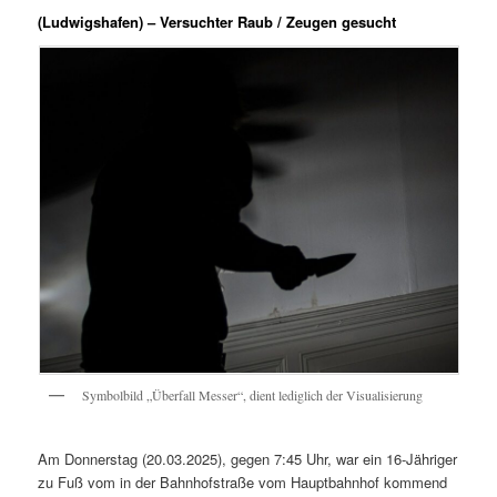
(Ludwigshafen) – Versuchter Raub / Zeugen gesucht
Symbolbild „Überfall Messer“, dient lediglich der Visualisierung
Am Donnerstag (20.03.2025), gegen 7:45 Uhr, war ein 16-Jähriger
zu Fuß vom in der Bahnhofstraße vom Hauptbahnhof kommend