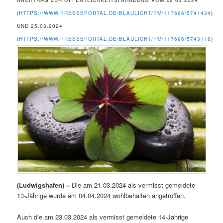
NACHTRAG ZUR ÖFFENTLICHKEITSFAHNDUNG VOM 22.03.2024
(
HTTPS://WWW.PRESSEPORTAL.DE/BLAULICHT/PM/117696/5741434
)
UND 25.03.2024
(
HTTPS://WWW.PRESSEPORTAL.DE/BLAULICHT/PM/117696/5743116
)
(Ludwigshafen) –
Die am 21.03.2024 als vermisst gemeldete
13-Jährige wurde am 04.04.2024 wohlbehalten angetroffen.
Auch die am 23.03.2024 als vermisst gemeldete 14-Jährige