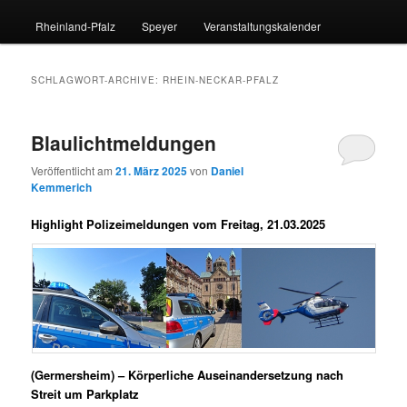
Rheinland-Pfalz
Speyer
Veranstaltungskalender
SCHLAGWORT-ARCHIVE:
RHEIN-NECKAR-PFALZ
Blaulichtmeldungen
Veröffentlicht am
21. März 2025
von
Daniel
Kemmerich
Highlight Polizeimeldungen vom Freitag, 21.03.2025
(Germersheim) – Körperliche Auseinandersetzung nach
Streit um Parkplatz