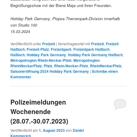
Begrüßungsshow mit der Biene Maja und ihren Freunden.
Holiday Park Germany, Plopsa Themenpark-Division innerhalb
von Studio 100
15.03.2024
Veröffentlicht unter
Freizeit
|
Verschlagwortet mit
Freizeit
,
Freizeit
Haßloch
,
Freizeit Pfalz
,
Freizeitpark
,
Freizeitpark Haßloch
,
Haßloch
,
Holiday Park Germany
,
Holiday Park Germany Haßloch
,
Metropolregion Rhein-Neckar-Pfalz
,
Metropolregion
RheinNeckarPfalz
,
Pfalz
,
Rhein-Neckar-Pfalz
,
RheinNeckarPfalz
,
Saisoneröffnung 2024 Holiday Park Germany
|
Schreibe einen
Kommentar
Polizeimeldungen
Wochenende
(28.07.-30.07.2023)
Veröffentlicht am
1. August 2023
von
Daniel
Kemmerich