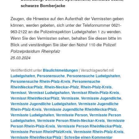
schwarze Bomberjacke
Zeugen, die Hinweise auf den Aufenthalt der Vermissten geben
können, werden gebeten, sich unter der Telefonnummer 0621-
963-2122 an die Polizeiinspektion Ludwigshafen 1 zu wenden.
Wenn Sie den Vermissten sehen, behalten Sie diesen bitte im
Blick und verständigen Sie über den Notruf 110 die Polizei!
Polizeipräsidium Rheinpfalz
25.03.2024
Veröffentlicht unter
Blaulichtmeldungen
|
Verschlagwortet mit
Ludwigshafen
,
Personensuche
,
Personensuche Ludwigshafen
,
Personensuche Rhein-Pfalz-Kreis
,
Personensuche
RheinNeckarPfalz
,
Rhein-Neckar-Pfalz
,
Rhein-Pfalz-Kreis
,
Vermisst
,
Vermisst Ludwigshafen
,
Vermisst Rhein-Pfalz-Kreis
,
Vermisst RheinNeckarPfalz
,
Vermisste
,
Vermisste Jugendliche
,
Vermisste Jugendliche Ludwigshafen
,
Vermisste Jugendliche
Rhein-Pfalz-Kreis
,
Vermisste Jugendliche RheinNeckarPfalz
,
Vermisste Ludwigshafen
,
Vermisste Person
,
Vermisste Person
Ludwigshafen
,
Vermisste Person Rhein-Neckar-Kreis
,
Vermisste
Person Rhein-Pfalz-Kreis
,
Vermisste Person RheinNeckarPfalz
,
Vermisste Person RheinPfalzKreis
,
Vermisste Rhein-Pfalz-Kreis
,
Vermisste RheinNeckarPfalz
|
Schreibe einen Kommentar