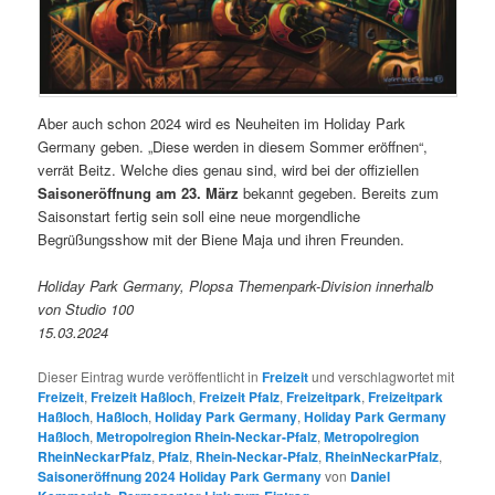
Aber auch schon 2024 wird es Neuheiten im Holiday Park
Germany geben. „Diese werden in diesem Sommer eröffnen“,
verrät Beitz. Welche dies genau sind, wird bei der offiziellen
Saisoneröffnung am 23. März
bekannt gegeben. Bereits zum
Saisonstart fertig sein soll eine neue morgendliche
Begrüßungsshow mit der Biene Maja und ihren Freunden.
Holiday Park Germany, Plopsa Themenpark-Division innerhalb
von Studio 100
15.03.2024
Dieser Eintrag wurde veröffentlicht in
Freizeit
und verschlagwortet mit
Freizeit
,
Freizeit Haßloch
,
Freizeit Pfalz
,
Freizeitpark
,
Freizeitpark
Haßloch
,
Haßloch
,
Holiday Park Germany
,
Holiday Park Germany
Haßloch
,
Metropolregion Rhein-Neckar-Pfalz
,
Metropolregion
RheinNeckarPfalz
,
Pfalz
,
Rhein-Neckar-Pfalz
,
RheinNeckarPfalz
,
Saisoneröffnung 2024 Holiday Park Germany
von
Daniel