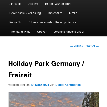
Hauptmenü
Startseite
Archive
Baden-Württemberg
Gewinnspiel / Verlosung
Impressum
Kirche
Kulinarik
Polizei / Feuerwehr / Rettungsdienste
Rheinland-Pfalz
Speyer
Veranstaltungskalender
Beitrags-
←
Zurück
Weiter
→
Navigation
Holiday Park Germany /
Freizeit
Veröffentlicht am
19. März 2024
von
Daniel Kemmerich