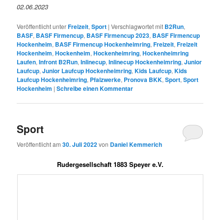
02.06.2023
Veröffentlicht unter
Freizeit
,
Sport
|
Verschlagwortet mit
B2Run
,
BASF
,
BASF Firmencup
,
BASF Firmencup 2023
,
BASF Firmencup
Hockenheim
,
BASF Firmencup Hockenheimring
,
Freizeit
,
Freizeit
Hockenheim
,
Hockenheim
,
Hockenheimring
,
Hockenheimring
Laufen
,
Infront B2Run
,
Inlinecup
,
Inlinecup Hockenheimring
,
Junior
Laufcup
,
Junior Laufcup Hockenheimring
,
Kids Laufcup
,
Kids
Laufcup Hockenheimring
,
Pfalzwerke
,
Pronova BKK
,
Sport
,
Sport
Hockenheim
|
Schreibe einen Kommentar
Sport
Veröffentlicht am
30. Juli 2022
von
Daniel Kemmerich
Rudergesellschaft 1883 Speyer e.V.