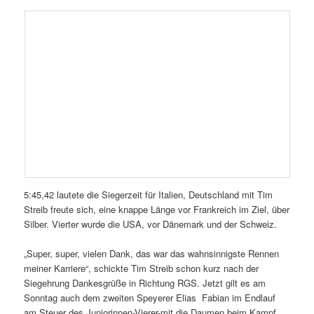
5:45,42 lautete die Siegerzeit für Italien, Deutschland mit Tim
Streib freute sich, eine knappe Länge vor Frankreich im Ziel, über
Silber. Vierter wurde die USA, vor Dänemark und der Schweiz.
„Super, super, vielen Dank, das war das wahnsinnigste Rennen
meiner Karriere“, schickte Tim Streib schon kurz nach der
Siegehrung Dankesgrüße in Richtung RGS. Jetzt gilt es am
Sonntag auch dem zweiten Speyerer Elias Fabian im Endlauf
am Steuer des Juniorinnen-Vierer-mit die Daumen beim Kampf