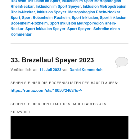
Roxheim
,
Inklusion im Sport
,
Inklusion im Sport Metropolregion
RheinNeckar
,
Inklusion im Sport Speyer
,
Inklusion Metropolregion
Rhein-Neckar
,
Inklusion Speyer
,
Metropolregion Rhein-Neckar
,
Sport
,
Sport Bobenheim-Roxheim
,
Sport Inklusion
,
Sport Inklusion
Bobenheim-Roxheim
,
Sport Inklusion Metropolregion Rhein-
Neckar
,
Sport Inklusion Speyer
,
Sport Speyer
|
Schreibe einen
Kommentar
33. Brezellauf Speyer 2023
Veröffentlicht am
11. Juli 2023
von
Daniel Kemmerich
SEHEN SIE HIER DIE ERGEBNISLISTEN DES HAUPTLAUFES:
https://runtix.com/sts/10050/2463/h/-/-
SEHEN SIE HIER DEN START DES HAUPTLAUFES ALS
KURZVIDEO: