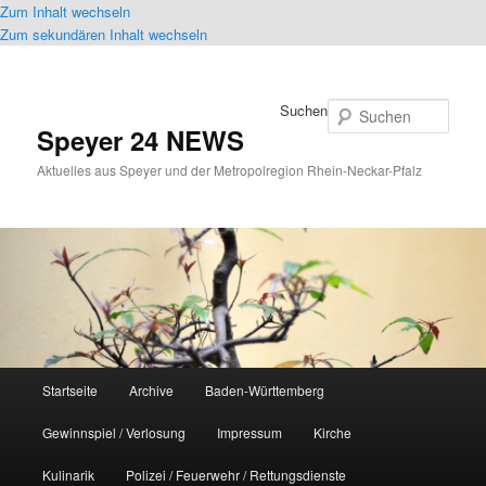
Zum Inhalt wechseln
Zum sekundären Inhalt wechseln
Suchen
Speyer 24 NEWS
Aktuelles aus Speyer und der Metropolregion Rhein-Neckar-Pfalz
Hauptmenü
Startseite
Archive
Baden-Württemberg
Gewinnspiel / Verlosung
Impressum
Kirche
Kulinarik
Polizei / Feuerwehr / Rettungsdienste