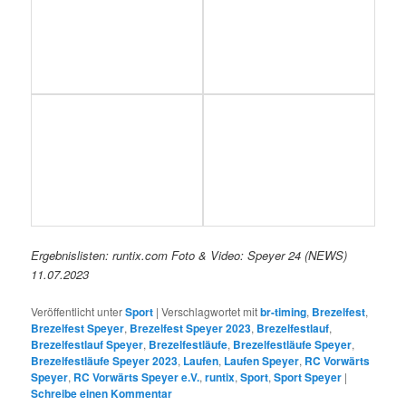
Ergebnislisten: runtix.com Foto & Video: Speyer 24 (NEWS)
11.07.2023
Veröffentlicht unter
Sport
|
Verschlagwortet mit
br-timing
,
Brezelfest
,
Brezelfest Speyer
,
Brezelfest Speyer 2023
,
Brezelfestlauf
,
Brezelfestlauf Speyer
,
Brezelfestläufe
,
Brezelfestläufe Speyer
,
Brezelfestläufe Speyer 2023
,
Laufen
,
Laufen Speyer
,
RC Vorwärts
Speyer
,
RC Vorwärts Speyer e.V.
,
runtix
,
Sport
,
Sport Speyer
|
Schreibe einen Kommentar