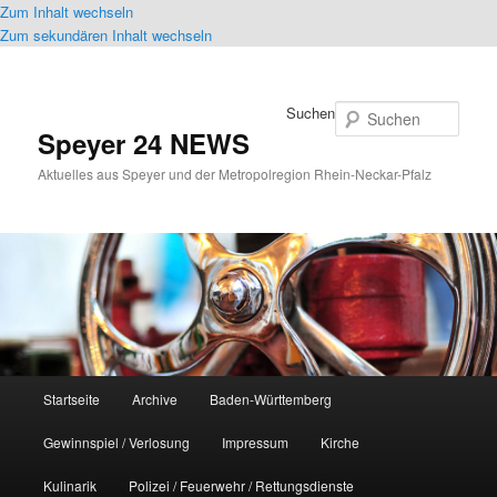
Zum Inhalt wechseln
Zum sekundären Inhalt wechseln
Suchen
Speyer 24 NEWS
Aktuelles aus Speyer und der Metropolregion Rhein-Neckar-Pfalz
Hauptmenü
Startseite
Archive
Baden-Württemberg
Gewinnspiel / Verlosung
Impressum
Kirche
Kulinarik
Polizei / Feuerwehr / Rettungsdienste