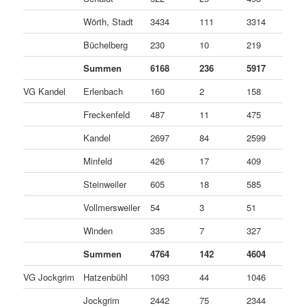
Wörth, Stadt
3434
111
3314
9
Büchelberg
230
10
219
1
Summen
6168
236
5917
1
VG Kandel
Erlenbach
160
2
158
0
Freckenfeld
487
11
475
1
Kandel
2697
84
2599
1
Minfeld
426
17
409
0
Steinweiler
605
18
585
2
Vollmersweiler
54
3
51
0
Winden
335
7
327
1
Summen
4764
142
4604
1
VG Jockgrim
Hatzenbühl
1093
44
1046
3
Jockgrim
2442
75
2344
2