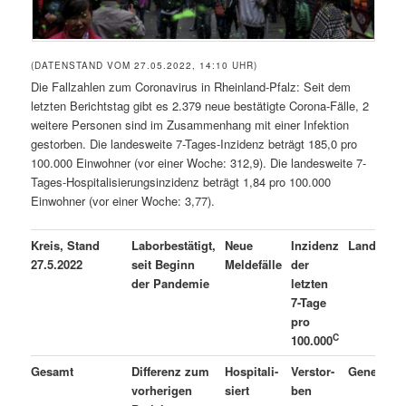
(DATENSTAND VOM 27.05.2022, 14:10 UHR)
Die Fallzahlen zum Coronavirus in Rheinland-Pfalz: Seit dem
letzten Berichtstag gibt es 2.379 neue bestätigte Corona-Fälle, 2
weitere Personen sind im Zusammenhang mit einer Infektion
gestorben. Die landesweite 7-Tages-Inzidenz beträgt 185,0 pro
100.000 Einwohner (vor einer Woche: 312,9). Die landesweite 7-
Tages-Hospitalisierungsinzidenz beträgt 1,84 pro 100.000
Einwohner (vor einer Woche: 3,77).
Kreis, Stand
Laborbestätigt,
Neue
Inzidenz
Landkreis
27.5.2022
seit Beginn
Meldefälle
der
der Pandemie
letzten
7-Tage
pro
C
100.000
A
Gesamt
Differenz zum
Hospitali-
Verstor-
Genesen
vorherigen
siert
ben