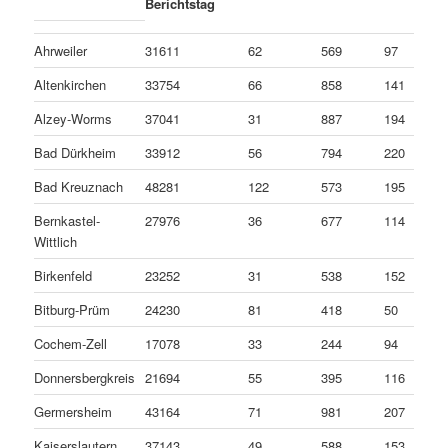
Berichtstag
Ahrweiler
31611
62
569
97
Altenkirchen
33754
66
858
141
Alzey-Worms
37041
31
887
194
Bad Dürkheim
33912
56
794
220
Bad Kreuznach
48281
122
573
195
Bernkastel-
27976
36
677
114
Wittlich
Birkenfeld
23252
31
538
152
Bitburg-Prüm
24230
81
418
50
Cochem-Zell
17078
33
244
94
Donnersbergkreis
21694
55
395
116
Germersheim
43164
71
981
207
Kaiserslautern
37143
49
588
153