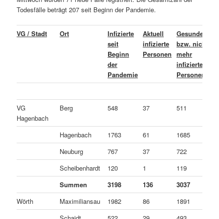
Todesfälle beträgt 207 seit Beginn der Pandemie.
VG / Stadt
Ort
Infizierte
Aktuell
Gesundete
L
seit
infizierte
bzw. nicht
o
Beginn
Personen
mehr
C
der
infizierte
v
Pandemie
Personen
P
VG
Berg
548
37
511
0
Hagenbach
Hagenbach
1763
61
1685
1
Neuburg
767
37
722
8
Scheibenhardt
120
1
119
0
Summen
3198
136
3037
2
Wörth
Maximiliansau
1982
86
1891
5
Schaidt
522
29
493
0