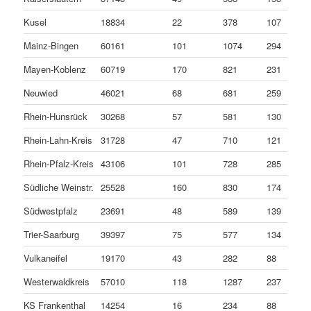
Kusel
18834
22
378
107
Mainz-Bingen
60161
101
1074
294
Mayen-Koblenz
60719
170
821
231
Neuwied
46021
68
681
259
Rhein-Hunsrück
30268
57
581
130
Rhein-Lahn-Kreis
31728
47
710
121
Rhein-Pfalz-Kreis
43106
101
728
285
Südliche Weinstr.
25528
160
830
174
Südwestpfalz
23691
48
589
139
Trier-Saarburg
39397
75
577
134
Vulkaneifel
19170
43
282
88
Westerwaldkreis
57010
118
1287
237
KS Frankenthal
14254
16
234
88