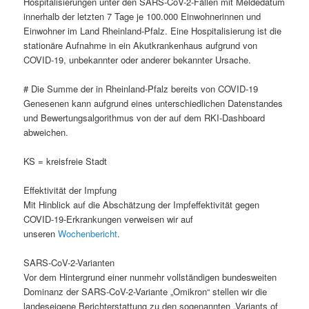
Hospitalisierungen unter den SARS-CoV-2-Fällen mit Meldedatum
innerhalb der letzten 7 Tage je 100.000 Einwohnerinnen und
Einwohner im Land Rheinland-Pfalz. Eine Hospitalisierung ist die
stationäre Aufnahme in ein Akutkrankenhaus aufgrund von
COVID-19, unbekannter oder anderer bekannter Ursache.
# Die Summe der in Rheinland-Pfalz bereits von COVID-19
Genesenen kann aufgrund eines unterschiedlichen Datenstandes
und Bewertungsalgorithmus von der auf dem RKI-Dashboard
abweichen.
KS = kreisfreie Stadt
Effektivität der Impfung
Mit Hinblick auf die Abschätzung der Impfeffektivität gegen
COVID-19-Erkrankungen verweisen wir auf
unseren
Wochenbericht
.
SARS-CoV-2-Varianten
Vor dem Hintergrund einer nunmehr vollständigen bundesweiten
Dominanz der SARS-CoV-2-Variante „Omikron“ stellen wir die
landeseigene Berichterstattung zu den sogenannten „Variants of