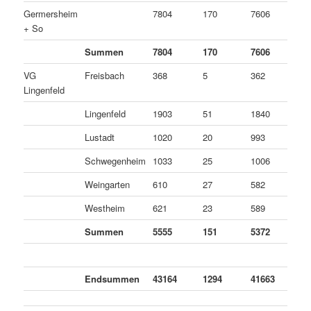
Germersheim
7804
170
7606
2
+ So
Summen
7804
170
7606
2
VG
Freisbach
368
5
362
1
Lingenfeld
Lingenfeld
1903
51
1840
1
Lustadt
1020
20
993
7
Schwegenheim
1033
25
1006
2
Weingarten
610
27
582
1
Westheim
621
23
589
9
Summen
5555
151
5372
3
Endsummen
43164
1294
41663
2