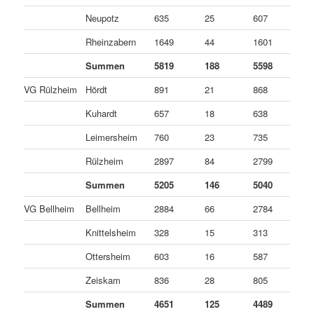
Neupotz
635
25
607
3
Rheinzabern
1649
44
1601
4
Summen
5819
188
5598
3
VG Rülzheim
Hördt
891
21
868
2
Kuhardt
657
18
638
1
Leimersheim
760
23
735
2
Rülzheim
2897
84
2799
1
Summen
5205
146
5040
1
VG Bellheim
Bellheim
2884
66
2784
3
Knittelsheim
328
15
313
0
Ottersheim
603
16
587
0
Zeiskam
836
28
805
3
Summen
4651
125
4489
3