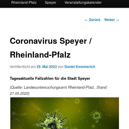
Rheinland-Pfalz
Speyer
Veranstaltungskalender
Beitrags-
←
Zurück
Weiter
→
Navigation
Coronavirus Speyer /
Rheinland-Pfalz
Veröffentlicht am
29. Mai 2022
von
Daniel Kemmerich
Tagesaktuelle Fallzahlen für die Stadt Speyer
(
Quelle: Landesuntersuchungsamt Rheinland-Pfalz
,
Stand:
27.05.2022
)