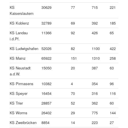
KS
30629
77
715
221
Kaiserslautern
KS Koblenz
32789
69
392
185
KS Landau
11366
92
426
65
i.d.Pf.
KS Ludwigshafen
52026
82
1100
422
KS Mainz
65922
151
1310
258
KS Neustadt
15050
20
387
63
a.d.W.
KS Pirmasens
10382
4
354
96
KS Speyer
16454
70
316
116
KS Trier
28857
52
362
60
KS Worms
26402
29
775
144
KS Zweibrücken
8854
14
223
27