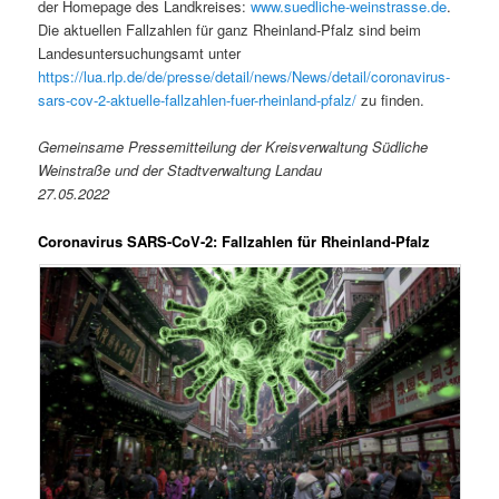
der Homepage des Landkreises:
www.suedliche-weinstrasse.de
.
Die aktuellen Fallzahlen für ganz Rheinland-Pfalz sind beim
Landesuntersuchungsamt unter
https://lua.rlp.de/de/presse/detail/news/News/detail/coronavirus-
sars-cov-2-aktuelle-fallzahlen-fuer-rheinland-pfalz/
zu finden.
Gemeinsame Pressemitteilung der Kreisverwaltung Südliche
Weinstraße und der Stadtverwaltung Landau
27.05.2022
Coronavirus SARS-CoV-2: Fallzahlen für Rheinland-Pfalz