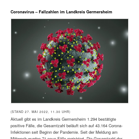
Coronavirus – Fallzahlen im Landkreis Germersheim
(STAND 27. MAI 2022, 11.30 UHR)
Aktuell gibt es im Landkreis Germersheim 1.294 bestätigte
positive Fälle, die Gesamtzahl beläuft sich auf 43.164 Corona-
Infektionen seit Beginn der Pandemie. Seit der Meldung am
Mittwoch wurden 71 neue Fälle registriert. Die Gesamtzahl der