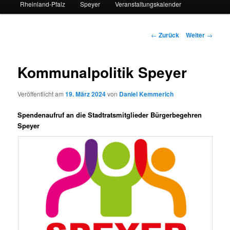
Rheinland-Pfalz
Speyer
Veranstaltungskalender
Beitrags-
←
Zurück
Weiter
→
Navigation
Kommunalpolitik Speyer
Veröffentlicht am
19. März 2024
von
Daniel Kemmerich
Spendenaufruf an die Stadtratsmitglieder Bürgerbegehren
Speyer