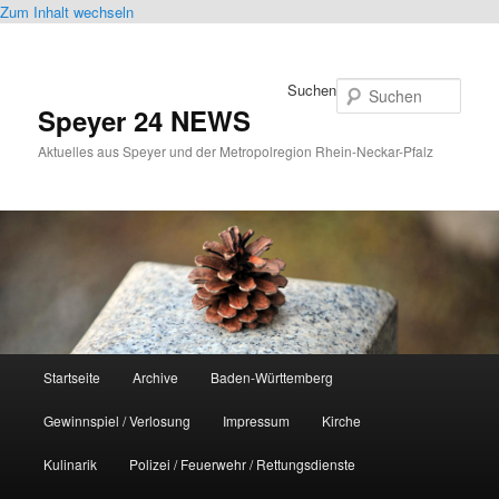
Zum Inhalt wechseln
Suchen
Speyer 24 NEWS
Aktuelles aus Speyer und der Metropolregion Rhein-Neckar-Pfalz
Hauptmenü
Startseite
Archive
Baden-Württemberg
Gewinnspiel / Verlosung
Impressum
Kirche
Kulinarik
Polizei / Feuerwehr / Rettungsdienste