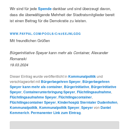
Wir sind für jede
Spende
dankbar und sind überzeugt davon,
dass die überwältigende Mehrheit der Stadtratsmitglieder bereit
ist einen Beitrag für die Demokratie zu leisten.
WWW.PAYPAL.COM/POOLS/C/92SXJNLGDG
Mit freundlichen Grüßen
Bürgerinitiative Speyer kann mehr als Container, Alexander
Romanski
19.03.2024
Dieser Eintrag wurde veröffentlicht in
Kommunalpolitik
und
verschlagwortet mit
Bürgerbegehren Speyer
,
Bürgerbegehren
Speyer kann mehr als container
,
Bürgerinitiative
,
Bürgerinitiative
Speyer
,
Containerunterbringung Speyer
,
Flüchtlingsaufnahme
,
Flüchtlingsaufnahme Speyer
,
Flüchtlingscontainer
,
Flüchtlingscontainer Speyer
,
Kinderhospiz Sterntaler Dudenhofen
,
Kommunalpolitik
,
Kommunalpolitik Speyer
,
Speyer
von
Daniel
Kemmerich
.
Permanenter Link zum Eintrag
.