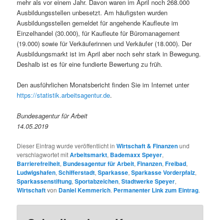
mehr als vor einem Jahr. Davon waren im April noch 268.000
Ausbildungsstellen unbesetzt. Am häufigsten wurden
Ausbildungsstellen gemeldet für angehende Kaufleute im
Einzelhandel (30.000), für Kaufleute für Büromanagement
(19.000) sowie für Verkäuferinnen und Verkäufer (18.000). Der
Ausbildungsmarkt ist im April aber noch sehr stark in Bewegung.
Deshalb ist es für eine fundierte Bewertung zu früh.
Den ausführlichen Monatsbericht finden Sie im Internet unter
https://statistik.arbeitsagentur.de
.
Bundesagentur für Arbeit
14.05.2019
Dieser Eintrag wurde veröffentlicht in
Wirtschaft & Finanzen
und
verschlagwortet mit
Arbeitsmarkt
,
Bademaxx Speyer
,
Barrierefreiheit
,
Bundesagentur für Arbeit
,
Finanzen
,
Freibad
,
Ludwigshafen
,
Schifferstadt
,
Sparkasse
,
Sparkasse Vorderpfalz
,
Sparkassenstiftung
,
Sportabzeichen
,
Stadtwerke Speyer
,
Wirtschaft
von
Daniel Kemmerich
.
Permanenter Link zum Eintrag
.