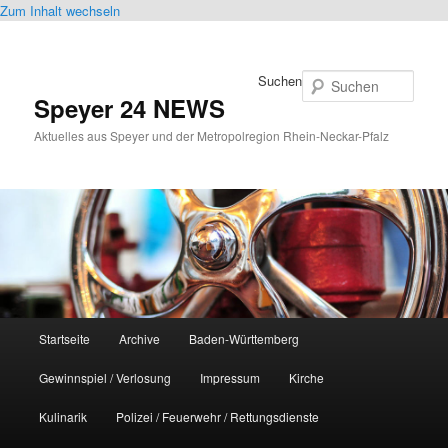
Zum Inhalt wechseln
Suchen
Speyer 24 NEWS
Aktuelles aus Speyer und der Metropolregion Rhein-Neckar-Pfalz
Hauptmenü
Startseite
Archive
Baden-Württemberg
Gewinnspiel / Verlosung
Impressum
Kirche
Kulinarik
Polizei / Feuerwehr / Rettungsdienste