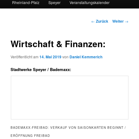
Rheinland-Pfalz
Speyer
Veranstaltungskalender
Beitrags-
←
Zurück
Weiter
→
Navigation
Wirtschaft & Finanzen:
Veröffentlicht am
14. Mai 2019
von
Daniel Kemmerich
Stadtwerke Speyer / Bademaxx:
BADEMAXX-FREIBAD: VERKAUF VON SAISONKARTEN BEGINNT /
ERÖFFNUNG FREIBAD