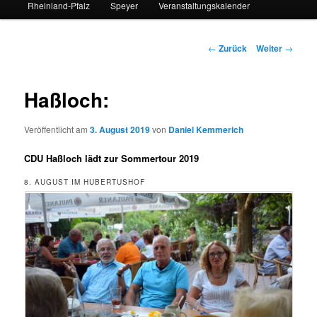
Rheinland-Pfalz
Speyer
Veranstaltungskalender
Beitrags-
←
Zurück
Weiter
→
Navigation
Haßloch:
Veröffentlicht am
3. August 2019
von
Daniel Kemmerich
CDU Haßloch lädt zur Sommertour 2019
8. AUGUST IM HUBERTUSHOF