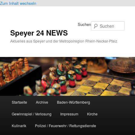
Zum Inhalt wechseln
Suchen
Speyer 24 NEWS
Aktuelles aus Speyer und der Metropolregion Rhein-Neckar-Pfalz
Hauptmenü
Startseite
Archive
Baden-Württemberg
Gewinnspiel / Verlosung
Impressum
Kirche
Kulinarik
Polizei / Feuerwehr / Rettungsdienste