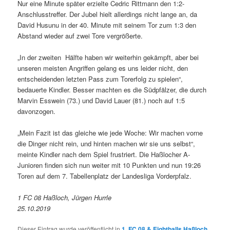
Nur eine Minute später erzielte Cedric Rittmann den 1:2-
Anschlusstreffer. Der Jubel hielt allerdings nicht lange an, da
David Husunu in der 40. Minute mit seinem Tor zum 1:3 den
Abstand wieder auf zwei Tore vergrößerte.
„In der zweiten Hälfte haben wir weiterhin gekämpft, aber bei
unseren meisten Angriffen gelang es uns leider nicht, den
entscheidenden letzten Pass zum Torerfolg zu spielen“,
bedauerte Kindler. Besser machten es die Südpfälzer, die durch
Marvin Esswein (73.) und David Lauer (81.) noch auf 1:5
davonzogen.
„Mein Fazit ist das gleiche wie jede Woche: Wir machen vorne
die Dinger nicht rein, und hinten machen wir sie uns selbst“,
meinte Kindler nach dem Spiel frustriert. Die Haßlocher A-
Junioren finden sich nun weiter mit 10 Punkten und nun 19:26
Toren auf dem 7. Tabellenplatz der Landesliga Vorderpfalz.
1 FC 08 Haßloch, Jürgen Hurrle
25.10.2019
Dieser Eintrag wurde veröffentlicht in
1. FC 08 & Eightballs Haßloch