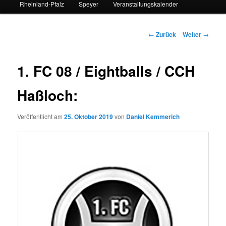
Rheinland-Pfalz
Speyer
Veranstaltungskalender
Beitrags-
←
Zurück
Weiter
→
Navigation
1. FC 08 / Eightballs / CCH
Haßloch:
Veröffentlicht am
25. Oktober 2019
von
Daniel Kemmerich