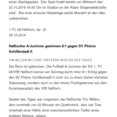
einen Abstiegsplatz. Das Spiel findet bereits am Mittwoch den
23.10.2019 19:30 Uhr im Stadion an der Adam Stegerwaldstraße
statt. Bei einer erneuten Niederlage würde Maxdorf an den 08er
vorbeiziehen
1 FC 08 Haßloch, hp / jh
25.10.2019
Haßlocher A-Junioren gewinnen 8:1 gegen SV Phönix
Schifferstadt II
TIM WILLEM MIT FÜNF TREFFERN SPIELER DES TAGES
Der Bann ist gebrochen. Die Fußball-A-Junioren der SG 1. FC
08/VfB Haßloch kamen am Sonntag durch ihren 8:1-Erfolg gegen
den SV Phönix Schifferstadt II nicht nur zu ihrem bisher höchsten
Saisonsieg, sondern auch zu den ersten Punktgewinnen auf dem
Kunstrasenplatz des VfB Haßloch.
Spieler des Tages war vorgestern der Haßlocher Tim Willem,
dem innerhalb von 22 Minuten ein Quattrotrick, also vier Tore
innerhalb einer Hälfte ohne zwischenzeitlichem Treffer eines
anderen Akteurs, gelang.