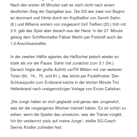
Nach den ersten 45 Minuten sah es noch nicht nach einem
deutlichen Sieg der Gastgeber aus. Die SG war zwar von Beginn
an dominant und führte durch ein Kopfballtor von Semih Sahin
(8.) und Willems erstem von insgesamt fünf Treffern (23.) früh mit
2:0, gab das Spiel aber danach aus der Hand. In der 27. Minute
gelang dem Schifferstadter Fabian Martin per Freistoß auch der
1:2-Anschlusstreffer.
In der zweiten Hälfte agierten die Haßlocher jedoch wieder so
stark als vor der Pause. Sahin traf zunächst zum 3:1 (54.).
Danach folgte der große Auftritt vonTill Willem mit vier weiteren
Toren (60. 74., 75. und 81.), das letzte per Foulelfmeter. Den
Schlusspunkt zum Endstand setzte in der letzten Minute Tim
Hellenbrand nach uneigennütziger Vorlage von Ercan Caliskan.
„Die Jungs haben an sich geglaubt und genau das umgesetzt,
was wir die vergangenen Wochen trainiert haben. Es ist schön zu
sehen, wenn die Spieler das umsetzen, was der Trainer vorgibt.
Ich bin verdammt stolz auf meine Jungs“, stellte SG-Coach
Dennis Kindler zufrieden fest.