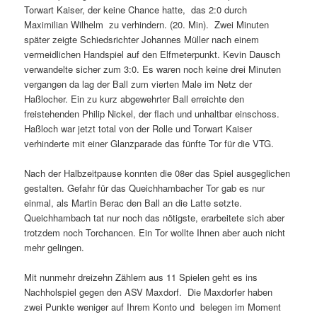
Torwart Kaiser, der keine Chance hatte, das 2:0 durch
Maximilian Wilhelm zu verhindern. (20. Min). Zwei Minuten
später zeigte Schiedsrichter Johannes Müller nach einem
vermeidlichen Handspiel auf den Elfmeterpunkt. Kevin Dausch
verwandelte sicher zum 3:0. Es waren noch keine drei Minuten
vergangen da lag der Ball zum vierten Male im Netz der
Haßlocher. Ein zu kurz abgewehrter Ball erreichte den
freistehenden Philip Nickel, der flach und unhaltbar einschoss.
Haßloch war jetzt total von der Rolle und Torwart Kaiser
verhinderte mit einer Glanzparade das fünfte Tor für die VTG.
Nach der Halbzeitpause konnten die 08er das Spiel ausgeglichen
gestalten. Gefahr für das Queichhambacher Tor gab es nur
einmal, als Martin Berac den Ball an die Latte setzte.
Queichhambach tat nur noch das nötigste, erarbeitete sich aber
trotzdem noch Torchancen. Ein Tor wollte Ihnen aber auch nicht
mehr gelingen.
Mit nunmehr dreizehn Zählern aus 11 Spielen geht es ins
Nachholspiel gegen den ASV Maxdorf. Die Maxdorfer haben
zwei Punkte weniger auf Ihrem Konto und belegen im Moment