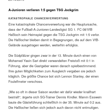
A-Junioren verlieren 1:5 gegen TSG Jockgrim
KATASTROPHALE CHANCENVERWERTUNG
Eine katastrophale Chancenverwertung war die Hauptursache,
dass der Fußball-A-Junioren-Landesligist SG 1. FC 08/VfB
Haßloch sein Heimspiel gegen die TSG Jockgrim mit 1:5 verlor.
Die Haßlocher bleiben damit in Begegnungen, die auf dem VfB-
Gelände ausgetragen werden, weiterhin erfolglos.
Die Südpfälzer gingen zwar in der 13. Minute durch einen von
Mohamed Yasin Sari direkt verwandelten Freistoß mit 0:1 in
Führung, aber die Gastgeber waren danach spielbestimmend.
Ihre guten Möglichkeiten zum Ausgleich vergaben sie jedoch
kläglich. Die größte Chance bot sich Lennon Stanley, der einen
Foulelfmeter verschoss.
„Wie so oft in dieser Saison wurden wir dafür wieder knallhart
bestraft“, ärgerte sich SG-Trainer Dennis Kindler. Marvin Esswein
baute die Gästeführung schließlich in der 35. Minute auf 0:2 aus.
Die Haßlocher ließen sich jedoch auch davon nicht entmutigen.