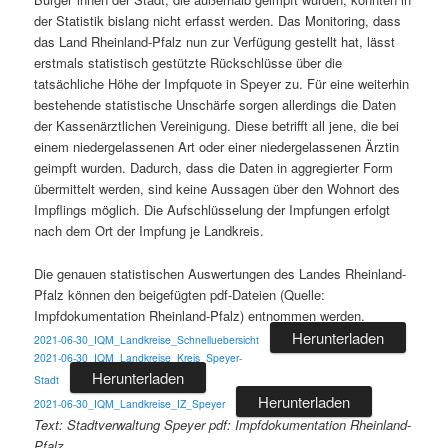
der Statistik bislang nicht erfasst werden. Das Monitoring, dass
das Land Rheinland-Pfalz nun zur Verfügung gestellt hat, lässt
erstmals statistisch gestützte Rückschlüsse über die
tatsächliche Höhe der Impfquote in Speyer zu. Für eine weiterhin
bestehende statistische Unschärfe sorgen allerdings die Daten
der Kassenärztlichen Vereinigung. Diese betrifft all jene, die bei
einem niedergelassenen Art oder einer niedergelassenen Ärztin
geimpft wurden. Dadurch, dass die Daten in aggregierter Form
übermittelt werden, sind keine Aussagen über den Wohnort des
Impflings möglich. Die Aufschlüsselung der Impfungen erfolgt
nach dem Ort der Impfung je Landkreis.
Die genauen statistischen Auswertungen des Landes Rheinland-
Pfalz können den beigefügten pdf-Dateien (Quelle:
Impfdokumentation Rheinland-Pfalz) entnommen werden.
Herunterladen
2021-06-30_IQM_Landkreise_Schnelluebersicht
2021-06-30_IQM_Landkreise_Kreis_Speyer-
Herunterladen
Stadt
Herunterladen
2021-06-30_IQM_Landkreise_IZ_Speyer
Text: Stadtverwaltung Speyer pdf: Impfdokumentation Rheinland-
Pfalz