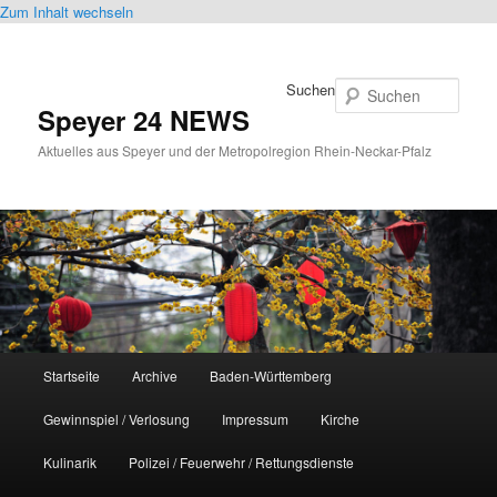
Zum Inhalt wechseln
Suchen
Speyer 24 NEWS
Aktuelles aus Speyer und der Metropolregion Rhein-Neckar-Pfalz
Hauptmenü
Startseite
Archive
Baden-Württemberg
Gewinnspiel / Verlosung
Impressum
Kirche
Kulinarik
Polizei / Feuerwehr / Rettungsdienste