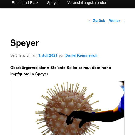
Rheinland-Pfalz
Speyer
Veranstaltungskalender
Beitrags-
←
Zurück
Weiter
→
Navigation
Speyer
Veröffentlicht am
3. Juli 2021
von
Daniel Kemmerich
Oberbürgermeisterin Stefanie Seiler erfreut über hohe
Impfquote in Speyer