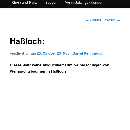
Rheinland-Pfalz
Speyer
Veranstaltungskalender
Beitrags-
←
Zurück
Weiter
→
Navigation
Haßloch:
Veröffentlicht am
25. Oktober 2019
von
Daniel Kemmerich
Dieses Jahr keine Möglichkeit zum Selberschlagen von
Weihnachtsbäumen in Haßloch