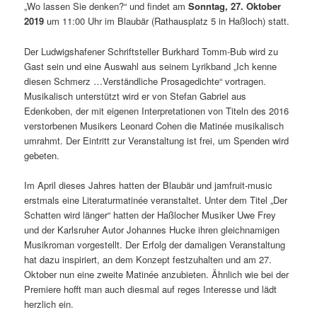
„Wo lassen Sie denken?“ und findet am
Sonntag, 27. Oktober
2019
um 11:00 Uhr im Blaubär (Rathausplatz 5 in Haßloch) statt.
Der Ludwigshafener Schriftsteller Burkhard Tomm-Bub wird zu
Gast sein und eine Auswahl aus seinem Lyrikband „Ich kenne
diesen Schmerz …Verständliche Prosagedichte“ vortragen.
Musikalisch unterstützt wird er von Stefan Gabriel aus
Edenkoben, der mit eigenen Interpretationen von Titeln des 2016
verstorbenen Musikers Leonard Cohen die Matinée musikalisch
umrahmt. Der Eintritt zur Veranstaltung ist frei, um Spenden wird
gebeten.
Im April dieses Jahres hatten der Blaubär und jamfruit-music
erstmals eine Literaturmatinée veranstaltet. Unter dem Titel „Der
Schatten wird länger“ hatten der Haßlocher Musiker Uwe Frey
und der Karlsruher Autor Johannes Hucke ihren gleichnamigen
Musikroman vorgestellt. Der Erfolg der damaligen Veranstaltung
hat dazu inspiriert, an dem Konzept festzuhalten und am 27.
Oktober nun eine zweite Matinée anzubieten. Ähnlich wie bei der
Premiere hofft man auch diesmal auf reges Interesse und lädt
herzlich ein.