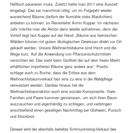
Haßloch pausieren muss. Zuletzt hatte man 2011 eine Auszeit
eingelegt. Das sei manchmal nötig, um im Folgejahr wieder
ausreichend Bäume (östlich der Aumühle stets Blaufichten)
anbieten zu können, so Revierleiter Armin Kupper. Im nächsten
Jahr möchte man die Aktion dann wieder aufnehmen, denn der
Vorteil liegt laut Kupper auf der Hand: „Bäume aus heimischen
Wäldern können mit gutem ökologischen Gewissen direkt vor Ort
gekauft werden. Unsere Weihnachtsbäume sind frisch und die
Wege kurz. Auf die Anwendung von Pflanzenschutzmitteln
verzichten wir. Das sieht beim Großteil der auf dem freien Markt
erhältlichen importieren Bäume ganz anders aus“. Positiv
schlage auch zu Buche, dass die Erlöse aus dem
Weihnachtsbaumverkauf fast eins zu eins in die Waldpflege
reinvestiert werden. Darüber hinaus hat die
Weihnachtsbaumaktion auch eine soziale Komponente. Viele
Familien und Paare kommen gemeinsam, um sich ihren Baum
auszusuchen und eigenhändig zu schlagen, und verbringen
anschließend einen geselligen Nachmittag bei Glühwein, Punsch
und Stockbrot.
Derweil wird der ebenfalls beliebte Schmuckreisig-Verkauf des