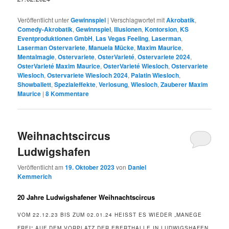
Veröffentlicht unter
Gewinnspiel
|
Verschlagwortet mit
Akrobatik
,
Comedy-Akrobatik
,
Gewinnspiel
,
Illusionen
,
Kontorsion
,
KS
Eventproduktionen GmbH
,
Las Vegas Feeling
,
Laserman
,
Laserman Ostervariete
,
Manuela Mücke
,
Maxim Maurice
,
Mentalmagie
,
Ostervariete
,
OsterVarieté
,
Ostervariete 2024
,
OsterVarieté Maxim Maurice
,
OsterVarieté Wiesloch
,
Ostervariete
Wiesloch
,
Ostervariete Wiesloch 2024
,
Palatin Wiesloch
,
Showballett
,
Spezialeffekte
,
Verlosung
,
Wiesloch
,
Zauberer Maxim
Maurice
|
8
Kommentare
Weihnachtscircus
Ludwigshafen
Veröffentlicht am
19. Oktober 2023
von
Daniel
Kemmerich
20 Jahre Ludwigshafener Weihnachtscircus
VOM 22.12.23 BIS ZUM 02.01.24 HEISST ES WIEDER „MANEGE F
REI“ AUF DEM VORPLATZ DER EBERTHALLE IN LUDWIGSHAFEN