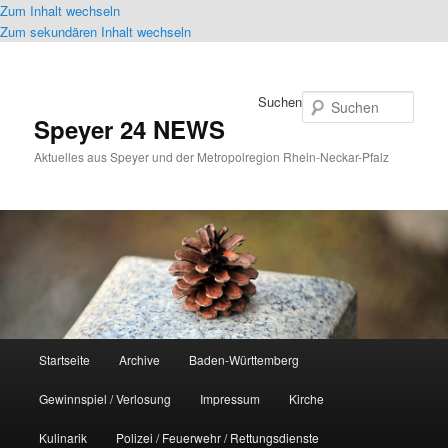
Zum Inhalt wechseln
Zum sekundären Inhalt wechseln
Suchen
Speyer 24 NEWS
Aktuelles aus Speyer und der Metropolregion Rhein-Neckar-Pfalz
Hauptmenü
Startseite
Archive
Baden-Württemberg
Gewinnspiel / Verlosung
Impressum
Kirche
Kulinarik
Polizei / Feuerwehr / Rettungsdienste