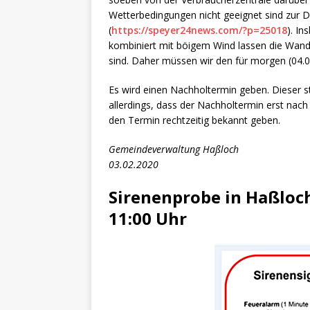
[ 4. Mai 2025 ]
Veranstaltu
Wetterbedingungen nicht geeignet sind zur
[ 29. März 2024 ]
Polizei 
(
https://speyer24news.com/?p=25018
). I
kombiniert mit böigem Wind lassen die Wandt
sind. Daher müssen wir den für morgen (04.
Es wird einen Nachholtermin geben. Dieser ste
allerdings, dass der Nachholtermin erst nach
den Termin rechtzeitig bekannt geben.
Gemeindeverwaltung Haßloch
03.02.2020
Sirenenprobe in Haßloc
11:00 Uhr