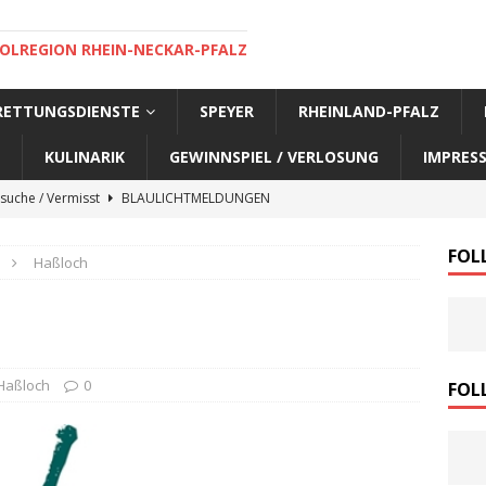
OLREGION RHEIN-NECKAR-PFALZ
 RETTUNGSDIENSTE
SPEYER
RHEINLAND-PFALZ
KULINARIK
GEWINNSPIEL / VERLOSUNG
IMPRES
suche / Vermisst
BLAULICHTMELDUNGEN
suche / Vermisst
BLAULICHTMELDUNGEN
FOL
Haßloch
suche / Vermisst
BLAULICHTMELDUNGEN
suche / Vermisst
SPEYER AKTUELL
suche / Vermisst
BLAULICHTMELDUNGEN
nensuche / Vermisst
BLAULICHTMELDUNGEN
Haßloch
0
FOL
nensuche / Vermisst
BLAULICHTMELDUNGEN
e Warnmeldung der Polizei
BLAULICHTMELDUNGEN