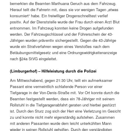
bemerkten die Beamten Marihuana Geruch aus dem Fahrzeug.
Hierauf teilt die Fahrerin mit, dass sie vor wenigen Tagen „etwas
konsumiert“ habe. Ein freiwilliger Drogenschnelltest verlief
positiv. Auf der Dienststelle wurde der Frau durch einen Arzt Blut
entnommen. Im Fahrzeug konnten keine Drogen aufgefunden
werden. Der Fahrzeugschlüssel und der Führerschein der 43-
Jährigen wurden präventiv sichergestellt. Gegen die 43-Jährige
wurde ein Strafverfahren wegen eines Verstoßes nach dem
Betäubungsmittelgesetz und eine Ordnungswidrigkeitenanzeige
nach §24a StVG eingeleitet.
(Limburgerhof) – Hilfeleistung durch die Polizei
Am Mittwochabend, gegen 21:30 Uhr, teilt ein aufmerksamer
Passant eine vermeintlich schlafende Person vor einer
Tiefgarage in der Von-Denis-Straße mit. Vor Ort konnte durch die
Beamten festgestellt werden, dass ein 78-Jähriger mit seinem
Rollstuhl in die Tiefgaragenabfahrt geraten und hierbei gestürzt
ist. Durch den Sturz zog sich der Herr eine Verletzung im Gesicht
zu und konnte nicht mehr eigenständig aufstehen. Zusammen
mit anderen Passanten wurde dem leicht unterkühlten Mann
wieder in seinen Rollstuhl geholfen. Durch den verständigten