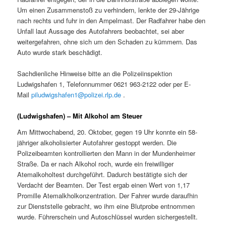
Um einen Zusammenstoß zu verhindern, lenkte der 29-Jährige
nach rechts und fuhr in den Ampelmast. Der Radfahrer habe den
Unfall laut Aussage des Autofahrers beobachtet, sei aber
weitergefahren, ohne sich um den Schaden zu kümmern. Das
Auto wurde stark beschädigt.
Sachdienliche Hinweise bitte an die Polizeiinspektion
Ludwigshafen 1, Telefonnummer 0621 963-2122 oder per E-
Mail
piludwigshafen1@polizei.rlp.de
.
(Ludwigshafen) – Mit Alkohol am Steuer
Am Mittwochabend, 20. Oktober, gegen 19 Uhr konnte ein 58-
jähriger alkoholisierter Autofahrer gestoppt werden. Die
Polizeibeamten kontrollierten den Mann in der Mundenheimer
Straße. Da er nach Alkohol roch, wurde ein freiwilliger
Atemalkoholtest durchgeführt. Dadurch bestätigte sich der
Verdacht der Beamten. Der Test ergab einen Wert von 1,17
Promille Atemalkholkonzentration. Der Fahrer wurde daraufhin
zur Dienststelle gebracht, wo ihm eine Blutprobe entnommen
wurde. Führerschein und Autoschlüssel wurden sichergestellt.