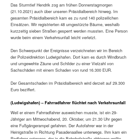
Das Sturmtief Hendrik zog am frühen Donnerstagmorgen
(21.10.2021) auch über unseren Präsidialbereich hinweg. Im
gesamten Präsidialbereich kam es zu rund 140 polizeilichen
Einsätzen. Wir registrierten 48 umgestürzte Bäume, weshalb
kurzzeitig sieben Straßen gesperrt werden mussten. Eine Person
wurde beim einem Verkehrsunfall leicht verletzt.
Den Schwerpunkt der Ereignisse verzeichneten wir im Bereich
der Polizeidirektion Ludwigshafen. Dort kam es durch Windbruch
und umgewehte Zäune und Schilder zu einer Vielzahl von
Sachschäden mit einem Schaden von rund 16.300 EUR.
Der Gesamtschaden im Präsidialbereich wird derzeit auf 29.300
Euro beziffert.
(Ludwigshafen) – Fahrradfahrer flüchtet nach Verkehrsunfall
Weil er einem Fahrradfahrer ausweichen musste, ist ein 29-
Jähriger am Mittwochabend, 20. Oktober, um 21.30 Uhr gegen
eine Fußgängerampel gefahren. Der Autofahrer war in der
Heinigstraße in Richtung Pasadenaallee unterwegs. Ihm kam ein
Radfahrer entgegen, der in die Bahnhofstraße abbiegen wollte.