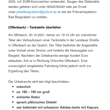
2003, mit SÜW-Kennzeichen entwendet. Zeugen des Diebstahls
werden gebeten sich unter 06343/93340 oder per Email
unter
pibadbergzabern@polizei.rlp.de
bei der Polizeiinspektion
Bad Bergzabern zu melden.
(Offenbach) – Tankstelle überfallen
Am Mittwoch, 20.10.2021, betrat um 19:10 Uhr ein männlicher
Täter den Verkaufsraum einer Tankstelle in der Landauer Straße
in Offenbach an der Queich. Der Täter bedrohte die Angestellte
unter Vorhalt eines Stocks und forderte die Herausgabe von
Bargeld. Nachdem der Unbekannte wenige hundert Euro
erbeutete, floh er in Richtung Ortsmitte Offenbach. Eine
unverzüglich eingeleitete Fahndung führte jedoch nicht zur
Ergreifung des Täters.
Der Unbekannte wird wie folgt beschrieben:
männlich
ca. 180 – 190 cm groß
schlanke Statur
sprach pfälzischen Dialekt
war bekleidet mit schwarzer Adidas-Jacke mit Kapuze,