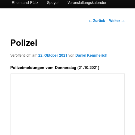
Rheinland-Pfalz
Speyer
Veranstaltungskalender
Beitrags-
←
Zurück
Weiter
→
Navigation
Polizei
Veröffentlicht am
22. Oktober 2021
von
Daniel Kemmerich
Polizeimeldungen vom Donnerstag (21.10.2021)