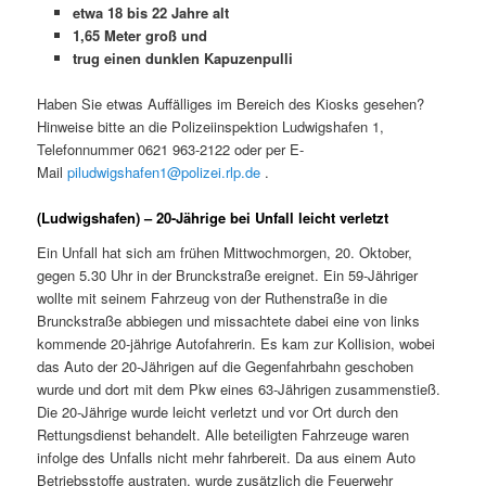
etwa 18 bis 22 Jahre alt
1,65 Meter groß und
trug einen dunklen Kapuzenpulli
Haben Sie etwas Auffälliges im Bereich des Kiosks gesehen?
Hinweise bitte an die Polizeiinspektion Ludwigshafen 1,
Telefonnummer 0621 963-2122 oder per E-
Mail
piludwigshafen1@polizei.rlp.de
.
(Ludwigshafen) – 20-Jährige bei Unfall leicht verletzt
Ein Unfall hat sich am frühen Mittwochmorgen, 20. Oktober,
gegen 5.30 Uhr in der Brunckstraße ereignet. Ein 59-Jähriger
wollte mit seinem Fahrzeug von der Ruthenstraße in die
Brunckstraße abbiegen und missachtete dabei eine von links
kommende 20-jährige Autofahrerin. Es kam zur Kollision, wobei
das Auto der 20-Jährigen auf die Gegenfahrbahn geschoben
wurde und dort mit dem Pkw eines 63-Jährigen zusammenstieß.
Die 20-Jährige wurde leicht verletzt und vor Ort durch den
Rettungsdienst behandelt. Alle beteiligten Fahrzeuge waren
infolge des Unfalls nicht mehr fahrbereit. Da aus einem Auto
Betriebsstoffe austraten, wurde zusätzlich die Feuerwehr