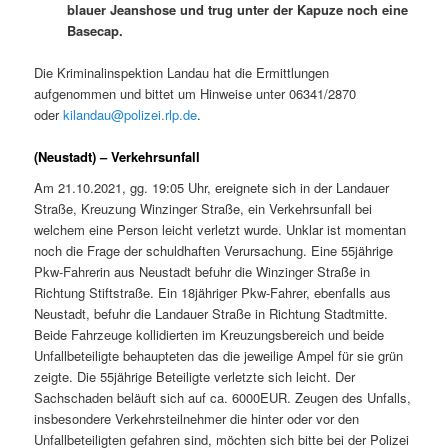
blauer Jeanshose und trug unter der Kapuze noch eine
Basecap.
Die Kriminalinspektion Landau hat die Ermittlungen
aufgenommen und bittet um Hinweise unter 06341/2870
oder
kilandau@polizei.rlp.de
.
(Neustadt) – Verkehrsunfall
Am 21.10.2021, gg. 19:05 Uhr, ereignete sich in der Landauer
Straße, Kreuzung Winzinger Straße, ein Verkehrsunfall bei
welchem eine Person leicht verletzt wurde. Unklar ist momentan
noch die Frage der schuldhaften Verursachung. Eine 55jährige
Pkw-Fahrerin aus Neustadt befuhr die Winzinger Straße in
Richtung Stiftstraße. Ein 18jähriger Pkw-Fahrer, ebenfalls aus
Neustadt, befuhr die Landauer Straße in Richtung Stadtmitte.
Beide Fahrzeuge kollidierten im Kreuzungsbereich und beide
Unfallbeteiligte behaupteten das die jeweilige Ampel für sie grün
zeigte. Die 55jährige Beteiligte verletzte sich leicht. Der
Sachschaden beläuft sich auf ca. 6000EUR. Zeugen des Unfalls,
insbesondere Verkehrsteilnehmer die hinter oder vor den
Unfallbeteiligten gefahren sind, möchten sich bitte bei der Polizei