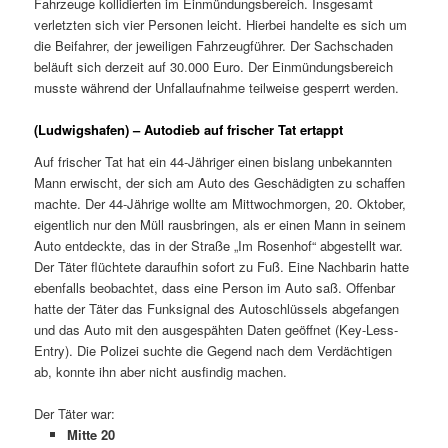
Fahrzeuge kollidierten im Einmündungsbereich. Insgesamt
verletzten sich vier Personen leicht. Hierbei handelte es sich um
die Beifahrer, der jeweiligen Fahrzeugführer. Der Sachschaden
beläuft sich derzeit auf 30.000 Euro. Der Einmündungsbereich
musste während der Unfallaufnahme teilweise gesperrt werden.
(Ludwigshafen) – Autodieb auf frischer Tat ertappt
Auf frischer Tat hat ein 44-Jähriger einen bislang unbekannten
Mann erwischt, der sich am Auto des Geschädigten zu schaffen
machte. Der 44-Jährige wollte am Mittwochmorgen, 20. Oktober,
eigentlich nur den Müll rausbringen, als er einen Mann in seinem
Auto entdeckte, das in der Straße „Im Rosenhof“ abgestellt war.
Der Täter flüchtete daraufhin sofort zu Fuß. Eine Nachbarin hatte
ebenfalls beobachtet, dass eine Person im Auto saß. Offenbar
hatte der Täter das Funksignal des Autoschlüssels abgefangen
und das Auto mit den ausgespähten Daten geöffnet (Key-Less-
Entry). Die Polizei suchte die Gegend nach dem Verdächtigen
ab, konnte ihn aber nicht ausfindig machen.
Der Täter war:
Mitte 20