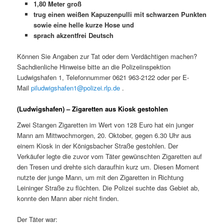
1,80 Meter groß
trug einen weißen Kapuzenpulli mit schwarzen Punkten
sowie eine helle kurze Hose und
sprach akzentfrei Deutsch
Können Sie Angaben zur Tat oder dem Verdächtigen machen?
Sachdienliche Hinweise bitte an die Polizeiinspektion
Ludwigshafen 1, Telefonnummer 0621 963-2122 oder per E-
Mail
piludwigshafen1@polizei.rlp.de
.
(Ludwigshafen) –
Zigaretten aus Kiosk gestohlen
Zwei Stangen Zigaretten im Wert von 128 Euro hat ein junger
Mann am Mittwochmorgen, 20. Oktober, gegen 6.30 Uhr aus
einem Kiosk in der Königsbacher Straße gestohlen. Der
Verkäufer legte die zuvor vom Täter gewünschten Zigaretten auf
den Tresen und drehte sich daraufhin kurz um. Diesen Moment
nutzte der junge Mann, um mit den Zigaretten in Richtung
Leininger Straße zu flüchten. Die Polizei suchte das Gebiet ab,
konnte den Mann aber nicht finden.
Der Täter war: