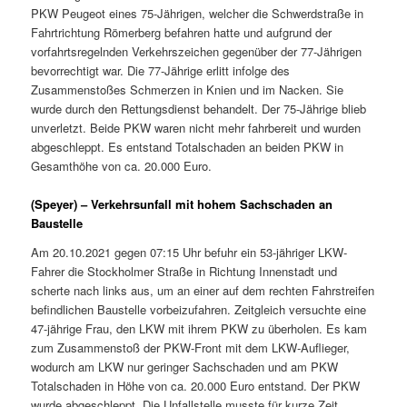
PKW Peugeot eines 75-Jährigen, welcher die Schwerdstraße in
Fahrtrichtung Römerberg befahren hatte und aufgrund der
vorfahrtsregelnden Verkehrszeichen gegenüber der 77-Jährigen
bevorrechtigt war. Die 77-Jährige erlitt infolge des
Zusammenstoßes Schmerzen in Knien und im Nacken. Sie
wurde durch den Rettungsdienst behandelt. Der 75-Jährige blieb
unverletzt. Beide PKW waren nicht mehr fahrbereit und wurden
abgeschleppt. Es entstand Totalschaden an beiden PKW in
Gesamthöhe von ca. 20.000 Euro.
(Speyer) – Verkehrsunfall mit hohem Sachschaden an
Baustelle
Am 20.10.2021 gegen 07:15 Uhr befuhr ein 53-jähriger LKW-
Fahrer die Stockholmer Straße in Richtung Innenstadt und
scherte nach links aus, um an einer auf dem rechten Fahrstreifen
befindlichen Baustelle vorbeizufahren. Zeitgleich versuchte eine
47-jährige Frau, den LKW mit ihrem PKW zu überholen. Es kam
zum Zusammenstoß der PKW-Front mit dem LKW-Auflieger,
wodurch am LKW nur geringer Sachschaden und am PKW
Totalschaden in Höhe von ca. 20.000 Euro entstand. Der PKW
wurde abgeschleppt. Die Unfallstelle musste für kurze Zeit