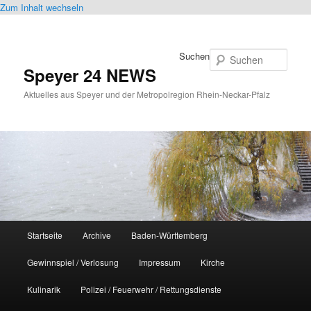
Zum Inhalt wechseln
Suchen
Speyer 24 NEWS
Aktuelles aus Speyer und der Metropolregion Rhein-Neckar-Pfalz
Hauptmenü
Startseite
Archive
Baden-Württemberg
Gewinnspiel / Verlosung
Impressum
Kirche
Kulinarik
Polizei / Feuerwehr / Rettungsdienste