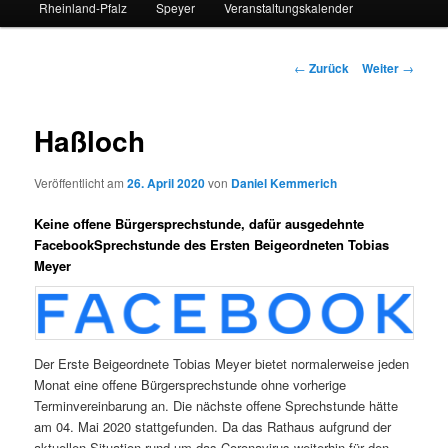
Rheinland-Pfalz
Speyer
Veranstaltungskalender
Beitrags-
←
Zurück
Weiter
→
Navigation
Haßloch
Veröffentlicht am
26. April 2020
von
Daniel Kemmerich
Keine offene Bürgersprechstunde, dafür ausgedehnte
FacebookSprechstunde des Ersten Beigeordneten Tobias
Meyer
Der Erste Beigeordnete Tobias Meyer bietet normalerweise jeden
Monat eine offene Bürgersprechstunde ohne vorherige
Terminvereinbarung an. Die nächste offene Sprechstunde hätte
am 04. Mai 2020 stattgefunden. Da das Rathaus aufgrund der
aktuellen Situation rund um das Coronavirus weiterhin für den