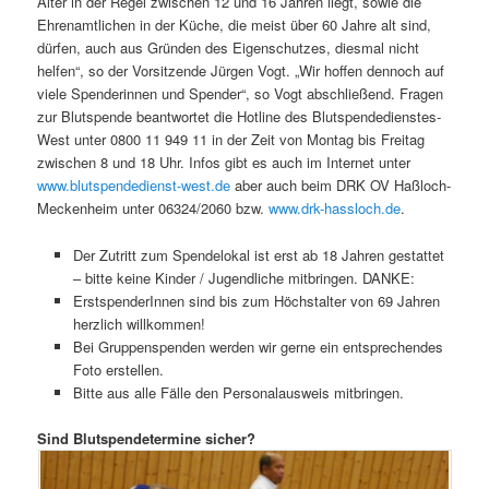
Alter in der Regel zwischen 12 und 16 Jahren liegt, sowie die
Ehrenamtlichen in der Küche, die meist über 60 Jahre alt sind,
dürfen, auch aus Gründen des Eigenschutzes, diesmal nicht
helfen“, so der Vorsitzende Jürgen Vogt. „Wir hoffen dennoch auf
viele Spenderinnen und Spender“, so Vogt abschließend. Fragen
zur Blutspende beantwortet die Hotline des Blutspendedienstes-
West unter 0800 11 949 11 in der Zeit von Montag bis Freitag
zwischen 8 und 18 Uhr. Infos gibt es auch im Internet unter
www.blutspendedienst-west.de
aber auch beim DRK OV Haßloch-
Meckenheim unter 06324/2060 bzw.
www.drk-hassloch.de
.
Der Zutritt zum Spendelokal ist erst ab 18 Jahren gestattet
– bitte keine Kinder / Jugendliche mitbringen. DANKE:
ErstspenderInnen sind bis zum Höchstalter von 69 Jahren
herzlich willkommen!
Bei Gruppenspenden werden wir gerne ein entsprechendes
Foto erstellen.
Bitte aus alle Fälle den Personalausweis mitbringen.
Sind Blutspendetermine sicher?