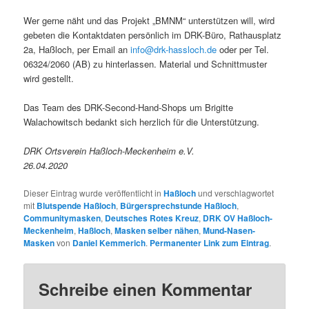
Wer gerne näht und das Projekt „BMNM“ unterstützen will, wird
gebeten die Kontaktdaten persönlich im DRK-Büro, Rathausplatz
2a, Haßloch, per Email an
info@drk-hassloch.de
oder per Tel.
06324/2060 (AB) zu hinterlassen. Material und Schnittmuster
wird gestellt.
Das Team des DRK-Second-Hand-Shops um Brigitte
Walachowitsch bedankt sich herzlich für die Unterstützung.
DRK Ortsverein Haßloch-Meckenheim e.V.
26.04.2020
Dieser Eintrag wurde veröffentlicht in
Haßloch
und verschlagwortet
mit
Blutspende Haßloch
,
Bürgersprechstunde Haßloch
,
Communitymasken
,
Deutsches Rotes Kreuz
,
DRK OV Haßloch-
Meckenheim
,
Haßloch
,
Masken selber nähen
,
Mund-Nasen-
Masken
von
Daniel Kemmerich
.
Permanenter Link zum Eintrag
.
Schreibe einen Kommentar