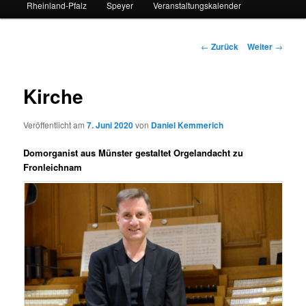
Rheinland-Pfalz
Speyer
Veranstaltungskalender
Beitrags-
←
Zurück
Weiter
→
Navigation
Kirche
Veröffentlicht am
7. Juni 2020
von
Daniel Kemmerich
Domorganist aus Münster gestaltet Orgelandacht zu
Fronleichnam