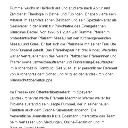
Rummel wuchs in Haßloch auf und studierte nach Abitur und
Zivildienst Theologie in Bethel und Tübingen. Er absolvierte sein
Vikariat im saarpfälzischen Bexbach und sein Spezialvikariat als
Seelsorger in der Klinik für Psychiatrie des Evangelischen
Klinikums Bethel. Von 1996 bis 2014 war Rummel Pfarrer im
protestantischen Pfarramt Miesau mit den Kirchengemeinden
Miesau und Gries. Er hat sich die Pfarrstelle mit seiner Frau Ute
Stoll-Rummel geteilt. Das Pfarrehepaar hat drei Kinder. Weiterhin
war er Vertrauensmann des Vereins Pfälzischer Pfarrerinnen und
Pfarrer sowie Umweltbeauftragter und Fundraising-Beauftragter
im Kirchenbezirk Homburg. Seit 2014 ist er persönlicher Referent
von Kirchenpräsident Schad und Mitglied der landeskirchlichen
Klimaschutzbegleitgruppe.
Im Presse- und Öffentlichkeitsreferat im Speyerer
Landeskirchenrat werde Pfarrerin Mechthild Werner weiter für
Projekte zuständig sein, sagte Rummel, der in seiner neuen
Funktion auch dem Corona-Krisenstab angehört. Die
freiberufliche Journalistin Katja Edelmann unterstütze das Team
beim Verfassen von Meldungen, Online-Redaktion und im
Bereich Social Media.