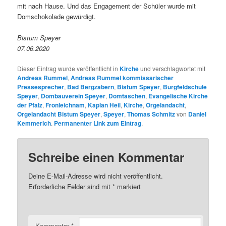
mit nach Hause. Und das Engagement der Schüler wurde mit
Domschokolade gewürdigt.
Bistum Speyer
07.06.2020
Dieser Eintrag wurde veröffentlicht in
Kirche
und verschlagwortet mit
Andreas Rummel
,
Andreas Rummel kommissarischer
Pressesprecher
,
Bad Bergzabern
,
Bistum Speyer
,
Burgfeldschule
Speyer
,
Dombauverein Speyer
,
Domtaschen
,
Evangelische Kirche
der Pfalz
,
Fronleichnam
,
Kaplan Heil
,
Kirche
,
Orgelandacht
,
Orgelandacht Bistum Speyer
,
Speyer
,
Thomas Schmitz
von
Daniel
Kemmerich
.
Permanenter Link zum Eintrag
.
Schreibe einen Kommentar
Deine E-Mail-Adresse wird nicht veröffentlicht.
Erforderliche Felder sind mit
*
markiert
Kommentar
*