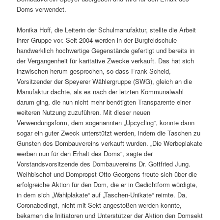
Doms verwendet.
Monika Hoff, die Leiterin der Schulmanufaktur, stellte die Arbeit
ihrer Gruppe vor. Seit 2004 werden in der Burgfeldschule
handwerklich hochwertige Gegenstände gefertigt und bereits in
der Vergangenheit für karitative Zwecke verkauft. Das hat sich
inzwischen herum gesprochen, so dass Frank Scheid,
Vorsitzender der Speyerer Wählergruppe (SWG), gleich an die
Manufaktur dachte, als es nach der letzten Kommunalwahl
darum ging, die nun nicht mehr benötigten Transparente einer
weiteren Nutzung zuzuführen. Mit dieser neuen
Verwendungsform, dem sogenannten „Upcycling“, konnte dann
sogar ein guter Zweck unterstützt werden, indem die Taschen zu
Gunsten des Dombauvereins verkauft wurden. „Die Werbeplakate
werben nun für den Erhalt des Doms“, sagte der
Vorstandsvorsitzende des Dombauvereins Dr. Gottfried Jung.
Weihbischof und Dompropst Otto Georgens freute sich über die
erfolgreiche Aktion für den Dom, die er in Gedichtform würdigte,
in dem sich „Wahlplakate“ auf „Taschen-Unikate“ reimte. Da,
Coronabedingt, nicht mit Sekt angestoßen werden konnte,
bekamen die Initiatoren und Unterstützer der Aktion den Domsekt