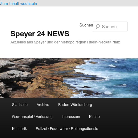
Zum Inhalt wechseln
Suchen
Speyer 24 NEWS
Aktuelles aus Speyer und der Metropolregion Rhein-Neckar-Pfalz
Hauptmenü
Startseite
Archive
Baden-Württemberg
Gewinnspiel / Verlosung
Impressum
Kirche
Kulinarik
Polizei / Feuerwehr / Rettungsdienste