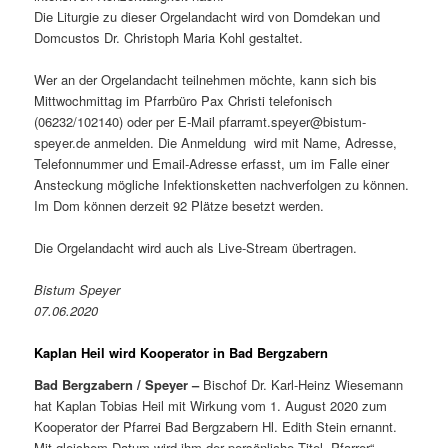
Die Liturgie zu dieser Orgelandacht wird von Domdekan und
Domcustos Dr. Christoph Maria Kohl gestaltet.
Wer an der Orgelandacht teilnehmen möchte, kann sich bis
Mittwochmittag im Pfarrbüro Pax Christi telefonisch
(06232/102140) oder per E-Mail pfarramt.speyer@bistum-
speyer.de anmelden. Die Anmeldung wird mit Name, Adresse,
Telefonnummer und Email-Adresse erfasst, um im Falle einer
Ansteckung mögliche Infektionsketten nachverfolgen zu können.
Im Dom können derzeit 92 Plätze besetzt werden.
Die Orgelandacht wird auch als Live-Stream übertragen.
Bistum Speyer
07.06.2020
Kaplan Heil wird Kooperator in Bad Bergzabern
Bad Bergzabern / Speyer –
Bischof Dr. Karl-Heinz Wiesemann
hat Kaplan Tobias Heil mit Wirkung vom 1. August 2020 zum
Kooperator der Pfarrei Bad Bergzabern Hl. Edith Stein ernannt.
Mit gleichem Datum wird ihm der persönliche Titel „Pfarrer“