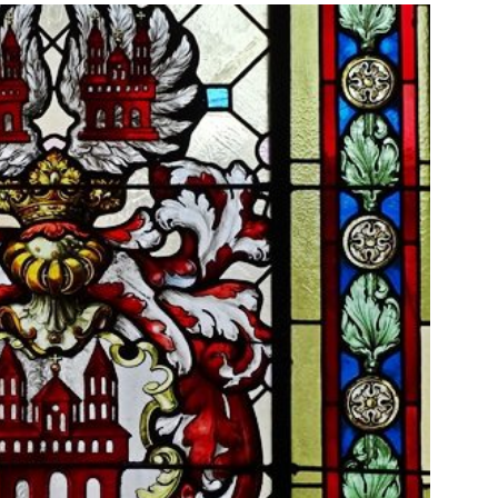
sonensuche / Öffentlichkeitsfahndung
BLAULICHTMELDUNGEN
sonensuche / Vermisste Person
BLAULICHTMELDUNGEN
ldung Polizei
BLAULICHTMELDUNGEN
tlichkeitsfahndung
BLAULICHTMELDUNGEN
elt – Militärischer Übungsplatz Dudenhofen / Speyer
UMWELT
bogen spendet 10.000.- € an „Kinder unterm Regenbogen“
/ Blitzer / Geschwindigkeitsmessung für die KW 19 (05.05. –
GKEITSKONTROLLE
uipe gewinnt vor der Schweiz den Longines EEF Nations Cup im
-WÜRTTEMBERG
eum Speyer / Brazzeltag
SPEYER