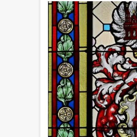
[ 16. Dezember 2023 ]
Per
[ 11. November 2023 ]
Per
[ 31. Oktober 2023 ]
Eilme
[ 19. Oktober 2023 ]
Öffen
[ 15. April 2023 ]
Natur/Umw
& NATUR
[ 7. Mai 2025 ]
Radio Regen
BADEN-WÜRTTEMBERG
[ 6. Mai 2025 ]
Radarfallen 
11.05.2025)
GESCHWINDI
[ 5. Mai 2025 ]
Deutsche Eq
MVV-Reitstadion
BADEN
[ 4. Mai 2025 ]
Technik Mus