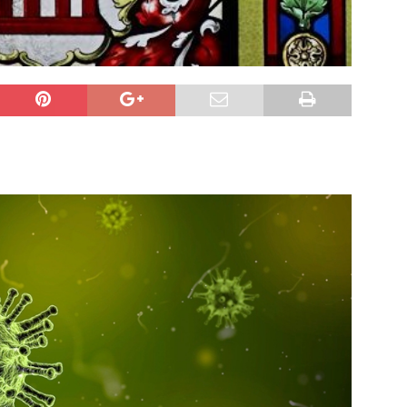
ng / Speyer
SPEYER
/ Konsumcannabisgesetz (KCanG)
BLAULICHTMELDUNGEN