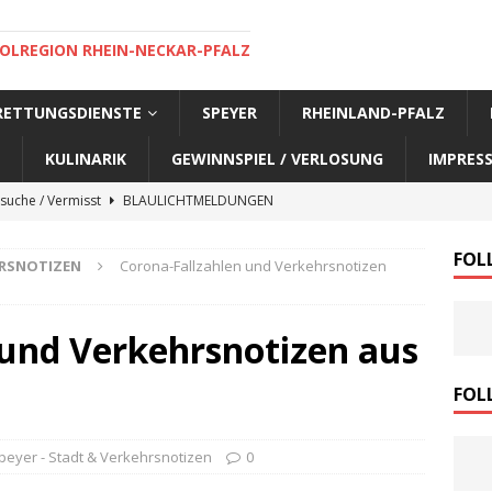
OLREGION RHEIN-NECKAR-PFALZ
 RETTUNGSDIENSTE
SPEYER
RHEINLAND-PFALZ
KULINARIK
GEWINNSPIEL / VERLOSUNG
IMPRES
suche / Vermisst
BLAULICHTMELDUNGEN
suche / Vermisst
BLAULICHTMELDUNGEN
FOL
HRSNOTIZEN
Corona-Fallzahlen und Verkehrsnotizen
suche / Vermisst
BLAULICHTMELDUNGEN
suche / Vermisst
SPEYER AKTUELL
 und Verkehrsnotizen aus
suche / Vermisst
BLAULICHTMELDUNGEN
nensuche / Vermisst
BLAULICHTMELDUNGEN
FOL
nensuche / Vermisst
BLAULICHTMELDUNGEN
peyer - Stadt & Verkehrsnotizen
0
e Warnmeldung der Polizei
BLAULICHTMELDUNGEN