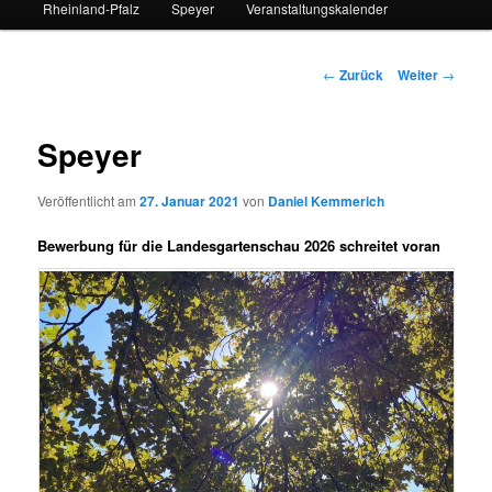
Rheinland-Pfalz
Speyer
Veranstaltungskalender
Beitrags-
←
Zurück
Weiter
→
Navigation
Speyer
Veröffentlicht am
27. Januar 2021
von
Daniel Kemmerich
Bewerbung für die Landesgartenschau 2026 schreitet voran