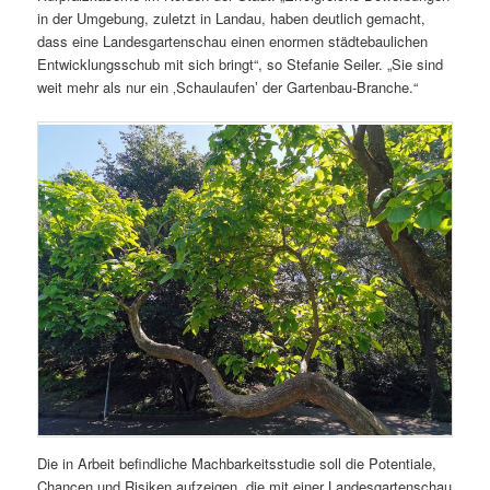
in der Umgebung, zuletzt in Landau, haben deutlich gemacht,
dass eine Landesgartenschau einen enormen städtebaulichen
Entwicklungsschub mit sich bringt“, so Stefanie Seiler. „Sie sind
weit mehr als nur ein ‚Schaulaufen‛ der Gartenbau-Branche.“
Die in Arbeit befindliche Machbarkeitsstudie soll die Potentiale,
Chancen und Risiken aufzeigen, die mit einer Landesgartenschau