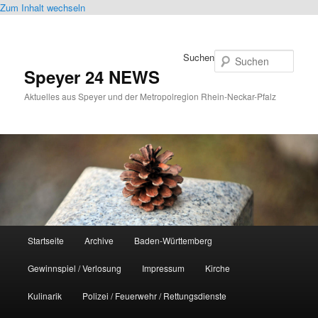
Zum Inhalt wechseln
Suchen
Speyer 24 NEWS
Aktuelles aus Speyer und der Metropolregion Rhein-Neckar-Pfalz
Hauptmenü
Startseite
Archive
Baden-Württemberg
Gewinnspiel / Verlosung
Impressum
Kirche
Kulinarik
Polizei / Feuerwehr / Rettungsdienste