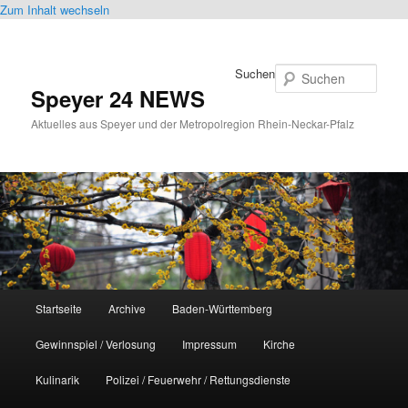
Zum Inhalt wechseln
Suchen
Speyer 24 NEWS
Aktuelles aus Speyer und der Metropolregion Rhein-Neckar-Pfalz
Hauptmenü
Startseite
Archive
Baden-Württemberg
Gewinnspiel / Verlosung
Impressum
Kirche
Kulinarik
Polizei / Feuerwehr / Rettungsdienste