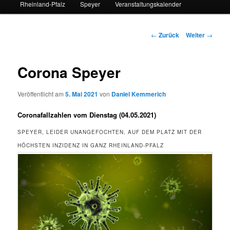
Rheinland-Pfalz
Speyer
Veranstaltungskalender
Beitrags-
←
Zurück
Weiter
→
Navigation
Corona Speyer
Veröffentlicht am
5. Mai 2021
von
Daniel Kemmerich
Coronafallzahlen vom Dienstag (04.05.2021)
SPEYER, LEIDER UNANGEFOCHTEN, AUF DEM PLATZ MIT DER
HÖCHSTEN INZIDENZ IN GANZ RHEINLAND-PFALZ