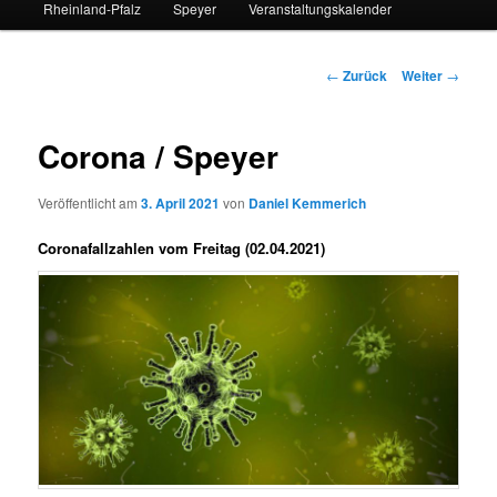
Rheinland-Pfalz
Speyer
Veranstaltungskalender
Beitrags-
←
Zurück
Weiter
→
Navigation
Corona / Speyer
Veröffentlicht am
3. April 2021
von
Daniel Kemmerich
Coronafallzahlen vom Freitag (02.04.2021)