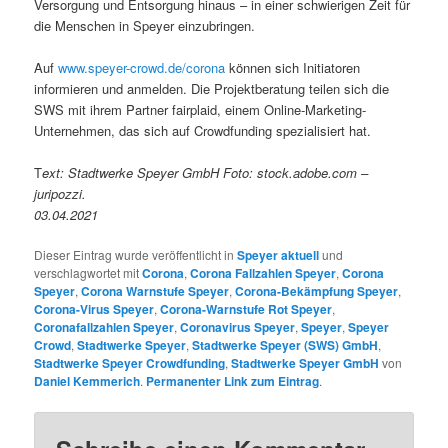
Versorgung und Entsorgung hinaus – in einer schwierigen Zeit für
die Menschen in Speyer einzubringen.
Auf
www.speyer-crowd.de/corona
können sich Initiatoren
informieren und anmelden. Die Projektberatung teilen sich die
SWS mit ihrem Partner fairplaid, einem Online-Marketing-
Unternehmen, das sich auf Crowdfunding spezialisiert hat.
T
ext: Stadtwerke Speyer GmbH Foto: stock.adobe.com –
juripozzi.
03.04.2021
Dieser Eintrag wurde veröffentlicht in
Speyer aktuell
und
verschlagwortet mit
Corona
,
Corona Fallzahlen Speyer
,
Corona
Speyer
,
Corona Warnstufe Speyer
,
Corona-Bekämpfung Speyer
,
Corona-Virus Speyer
,
Corona-Warnstufe Rot Speyer
,
Coronafallzahlen Speyer
,
Coronavirus Speyer
,
Speyer
,
Speyer
Crowd
,
Stadtwerke Speyer
,
Stadtwerke Speyer (SWS) GmbH
,
Stadtwerke Speyer Crowdfunding
,
Stadtwerke Speyer GmbH
von
Daniel Kemmerich
.
Permanenter Link zum Eintrag
.