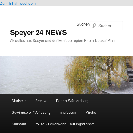
Zum Inhalt wechseln
Suchen
Speyer 24 NEWS
Aktuelles aus Speyer und der Metropolregion Rhein-Neckar-Pfalz
Hauptmenü
Startseite
Archive
Baden-Württemberg
Gewinnspiel / Verlosung
Impressum
Kirche
Kulinarik
Polizei / Feuerwehr / Rettungsdienste