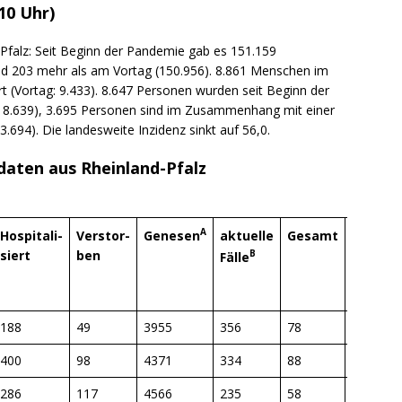
ng / Speyer
SPEYER
:10 Uhr)
/ Konsumcannabisgesetz (KCanG)
BLAULICHTMELDUNGEN
-Pfalz: Seit Beginn der Pandemie gab es 151.159
ind 203 mehr als am Vortag (150.956). 8.861 Menschen im
rt (Vortag: 9.433). 8.647 Personen wurden seit Beginn der
 8.639), 3.695 Personen sind im Zusammenhang mit einer
3.694). Die landesweite Inzidenz sinkt auf 56,0.
daten aus Rheinland-Pfalz
A
Genesen
Hospitali-
Verstor-
aktuelle
Gesamt
pro
siert
ben
B
Fälle
100.000
188
49
3955
356
78
60,0
400
98
4371
334
88
68,3
286
117
4566
235
58
44,7