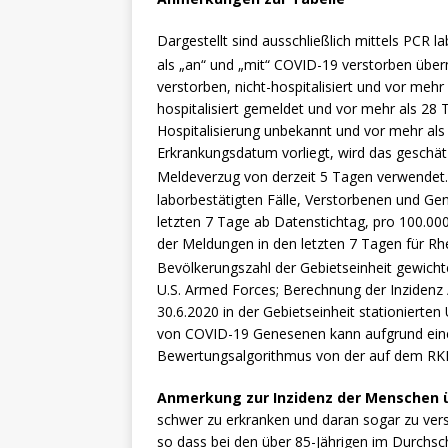
Dargestellt sind ausschließlich mittels PCR la
als „an“ und „mit“ COVID-19 verstorben über
verstorben, nicht-hospitalisiert und vor meh
hospitalisiert gemeldet und vor mehr als 28 
Hospitalisierung unbekannt und vor mehr als
Erkrankungsdatum vorliegt, wird das gesch
Meldeverzug von derzeit 5 Tagen verwendet.
laborbestätigten Fälle, Verstorbenen und Ge
letzten 7 Tage ab Datenstichtag, pro 100.00
der Meldungen in den letzten 7 Tagen für Rh
Bevölkerungszahl der Gebietseinheit gewichtet
U.S. Armed Forces; Berechnung der Inzidenz 
30.6.2020 in der Gebietseinheit stationierten
von COVID-19 Genesenen kann aufgrund eine
Bewertungsalgorithmus von der auf dem RK
Anmerkung zur Inzidenz der Menschen ü
schwer zu erkranken und daran sogar zu vers
so dass bei den über 85-Jährigen im Durchschn