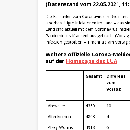
[ 4. Mai 2025 ]
Veranstaltu
(Datenstand vom 22.05.2021, 11
[ 29. März 2024 ]
Polizei 
Die Fallzahlen zum Coronavirus in Rheinland
laborbestätigte Infektionen im Land – das s
Land sind aktuell mit dem Coronavirus infizie
Pandemie ins Krankenhaus gebracht (Vortag:
Infektion gestorben – 1 mehr als am Vortag (
Weitere offizielle Corona-Melde
auf der
Homepage des LUA
.
Gesamt
Differenz
zum
Vortag
Ahrweiler
4360
10
Altenkirchen
4803
4
Alzey-Worms
4918
6