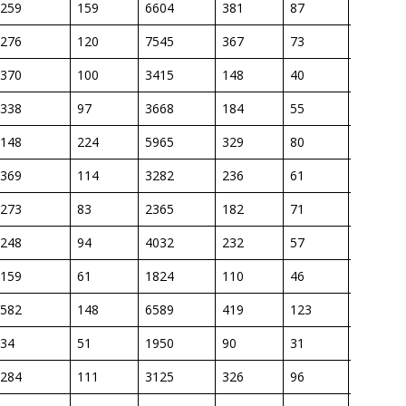
259
159
6604
381
87
40,6
276
120
7545
367
73
39,9
370
100
3415
148
40
38,8
338
97
3668
184
55
45,0
148
224
5965
329
80
51,7
369
114
3282
236
61
55,2
273
83
2365
182
71
74,9
248
94
4032
232
57
38,2
159
61
1824
110
46
75,9
582
148
6589
419
123
60,9
34
51
1950
90
31
63,6
284
111
3125
326
96
96,0