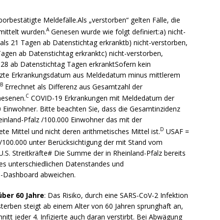
borbestätigte Meldefälle.Als „verstorben“ gelten Fälle, die
A
mittelt wurden.
Genesen wurde wie folgt definiert:a) nicht-
r als 21 Tagen ab Datenstichtag erkranktb) nicht-verstorben,
Tagen ab Datenstichtag erkranktc) nicht-verstorben,
 28 ab Datenstichtag Tagen erkranktSofern kein
ätzte Erkrankungsdatum aus Meldedatum minus mittlerem
B
Errechnet als Differenz aus Gesamtzahl der
C
nesenen.
COVID-19 Erkrankungen mit Meldedatum der
0 Einwohner. Bitte beachten Sie, dass die Gesamtinzidenz
einland-Pfalz /100.000 Einwohner das mit der
D
e Mittel und nicht deren arithmetisches Mittel ist.
USAF =
/100.000 unter Berücksichtigung der mit Stand vom
 U.S. Streitkräfte# Die Summe der in Rheinland-Pfalz bereits
s unterschiedlichen Datenstandes und
I-Dashboard abweichen.
ber 60 Jahre
: Das Risiko, durch eine SARS-CoV-2 Infektion
terben steigt ab einem Alter von 60 Jahren sprunghaft an,
itt jeder 4. Infizierte auch daran verstirbt. Bei Abwägung