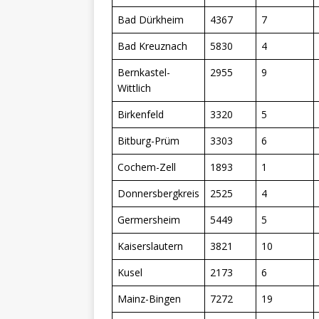
Bad Dürkheim
4367
7
Bad Kreuznach
5830
4
Bernkastel-
2955
9
Wittlich
Birkenfeld
3320
5
Bitburg-Prüm
3303
6
Cochem-Zell
1893
1
Donnersbergkreis
2525
4
Germersheim
5449
5
Kaiserslautern
3821
10
Kusel
2173
6
Mainz-Bingen
7272
19