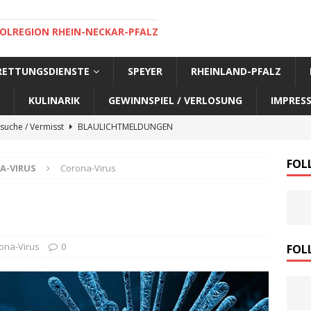
OLREGION RHEIN-NECKAR-PFALZ
 RETTUNGSDIENSTE
SPEYER
RHEINLAND-PFALZ
KULINARIK
GEWINNSPIEL / VERLOSUNG
IMPRES
suche / Vermisst
BLAULICHTMELDUNGEN
suche / Vermisst
BLAULICHTMELDUNGEN
FOL
A-VIRUS
Corona-Virus
suche / Vermisst
BLAULICHTMELDUNGEN
suche / Vermisst
SPEYER AKTUELL
suche / Vermisst
BLAULICHTMELDUNGEN
nensuche / Vermisst
BLAULICHTMELDUNGEN
ona-Virus
0
FOL
nensuche / Vermisst
BLAULICHTMELDUNGEN
e Warnmeldung der Polizei
BLAULICHTMELDUNGEN