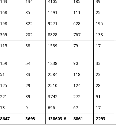
143
134
4105
185
39
34,2
168
35
1491
111
25
53,3
198
322
9271
628
195
113,2
369
202
8828
767
138
63,1
115
38
1539
79
17
31,9
159
54
1238
90
33
82,0
51
83
2584
118
23
45,5
125
29
2510
124
28
25,1
221
89
3742
272
91
108,9
73
9
696
67
17
49,7
8647
3695
138603 #
8861
2293
56,0