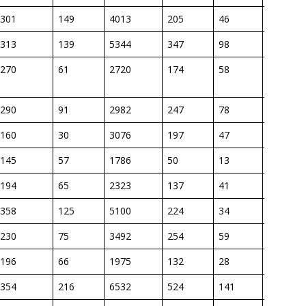
301
149
4013
205
46
34,7
313
139
5344
347
98
61,9
270
61
2720
174
58
51,6
290
91
2982
247
78
96,4
160
30
3076
197
47
47,4
145
57
1786
50
13
21,2
194
65
2323
137
41
54,4
358
125
5100
224
34
26,4
230
75
3492
254
59
55,7
196
66
1975
132
28
39,9
354
216
6532
524
141
66,7