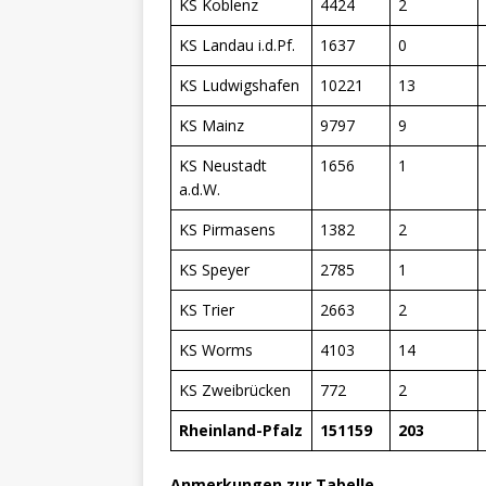
KS Koblenz
4424
2
KS Landau i.d.Pf.
1637
0
KS Ludwigshafen
10221
13
KS Mainz
9797
9
KS Neustadt
1656
1
a.d.W.
KS Pirmasens
1382
2
KS Speyer
2785
1
KS Trier
2663
2
KS Worms
4103
14
KS Zweibrücken
772
2
Rheinland-Pfalz
151159
203
Anmerkungen zur Tabelle