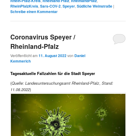
Rhein-Pfalz-Kreis
,
Rheinland Pfalz
,
RheinlandPfalz
,
RheinPfalzKreis
,
Sars-COV-2
,
Speyer
,
Südliche Weinstraße
|
Schreibe einen Kommentar
Coronavirus Speyer /
Rheinland-Pfalz
Veröffentlicht am
11. August 2022
von
Daniel
Kemmerich
Tagesaktuelle Fallzahlen für die Stadt Speyer
(
Quelle: Landesuntersuchungsamt Rheinland-Pfalz
,
Stand:
11.08.2022
)