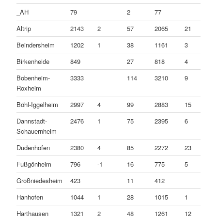
_AH
79
2
77
Altrip
2143
2
57
2065
21
Beindersheim
1202
1
38
1161
3
Birkenheide
849
27
818
4
Bobenheim-
3333
114
3210
9
Roxheim
Böhl-Iggelheim
2997
4
99
2883
15
Dannstadt-
2476
1
75
2395
6
Schauernheim
Dudenhofen
2380
4
85
2272
23
Fußgönheim
796
-1
16
775
5
Großniedesheim
423
11
412
Hanhofen
1044
1
28
1015
1
Harthausen
1321
2
48
1261
12