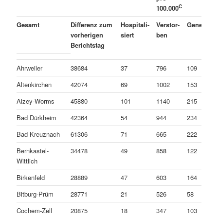
C
100.000
A
Gesamt
Differenz zum
Hospitali-
Verstor-
Genesen
vorherigen
siert
ben
Berichtstag
Ahrweiler
38684
37
796
109
Altenkirchen
42074
69
1002
153
Alzey-Worms
45880
101
1140
215
Bad Dürkheim
42364
54
944
234
Bad Kreuznach
61306
71
665
222
Bernkastel-
34478
49
858
122
Wittlich
Birkenfeld
28889
47
603
164
Bitburg-Prüm
28771
21
526
58
Cochem-Zell
20875
18
347
103