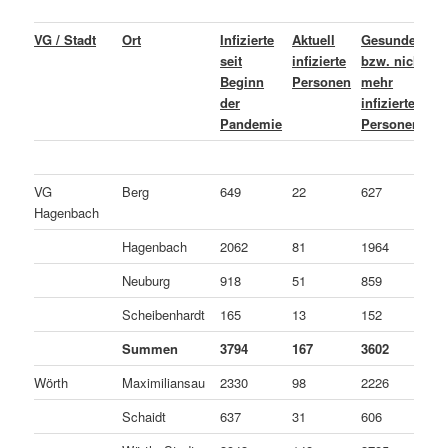
VG / Stadt
Ort
Infizierte
Aktuell
Gesundete
L
seit
infizierte
bzw. nicht
o
Beginn
Personen
mehr
C
der
infizierte
v
Pandemie
Personen
P
VG
Berg
649
22
627
0
Hagenbach
Hagenbach
2062
81
1964
1
Neuburg
918
51
859
8
Scheibenhardt
165
13
152
0
Summen
3794
167
3602
2
Wörth
Maximiliansau
2330
98
2226
6
Schaidt
637
31
606
0