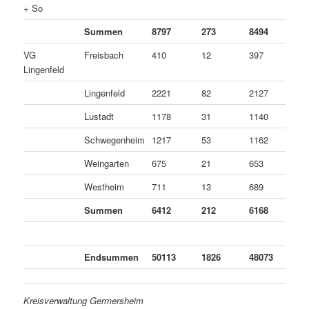
+ So
Summen
8797
273
8494
3
VG
Freisbach
410
12
397
1
Lingenfeld
Lingenfeld
2221
82
2127
1
Lustadt
1178
31
1140
7
Schwegenheim
1217
53
1162
2
Weingarten
675
21
653
1
Westheim
711
13
689
9
Summen
6412
212
6168
3
Endsummen
50113
1826
48073
2
Kreisverwaltung Germersheim