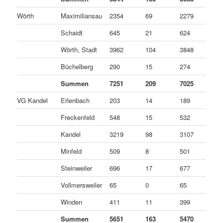
Wörth
Maximiliansau
2354
69
2279
6
Schaidt
645
21
624
0
Wörth, Stadt
3962
104
3848
1
Büchelberg
290
15
274
1
Summen
7251
209
7025
1
VG Kandel
Erlenbach
203
14
189
0
Freckenfeld
548
15
532
1
Kandel
3219
98
3107
1
Minfeld
509
8
501
0
Steinweiler
696
17
677
2
Vollmersweiler
65
0
65
0
Winden
411
11
399
1
Summen
5651
163
5470
1