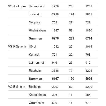
VG Jockgrim
Hatzenbühl
1279
25
1251
3
Jockgrim
2998
124
2851
2
Neupotz
752
27
722
3
Rheinzabern
1947
53
1890
4
Summen
6976
229
6714
3
VG Rülzheim
Hördt
1042
26
1014
2
Kuhardt
791
22
768
1
Leimersheim
946
25
919
2
Rülzheim
3388
77
3295
1
Summen
6167
150
5996
2
VG Bellheim
Bellheim
3297
62
3200
3
Knittelsheim
396
11
385
0
Ottersheim
690
11
679
0