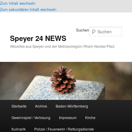
Zum Inhalt wechseln
Zum sekundären Inhalt wechseln
Suchen
Speyer 24 NEWS
Aktuelles aus Speyer und der Metropolregion Rhein-Neckar-Pfalz
Hauptmenü
Startseite
Archive
Baden-Württemberg
Gewinnspiel / Verlosung
Impressum
Kirche
Kulinarik
Polizei / Feuerwehr / Rettungsdienste