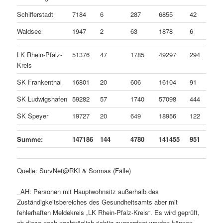
Schifferstadt
7184
6
287
6855
42
Waldsee
1947
2
63
1878
6
LK Rhein-Pfalz-
51376
47
1785
49297
294
Kreis
SK Frankenthal
16801
20
606
16104
91
SK Ludwigshafen
59282
57
1740
57098
444
SK Speyer
19727
20
649
18956
122
Summe:
147186
144
4780
141455
951
Quelle: SurvNet@RKI & Sormas (Fälle)
_AH: Personen mit Hauptwohnsitz außerhalb des
Zuständigkeitsbereiches des Gesundheitsamts aber mit
fehlerhaften Meldekreis „LK Rhein-Pfalz-Kreis“. Es wird geprüft,
ob diese noch nachträglich richtig zugeordnet werden können.