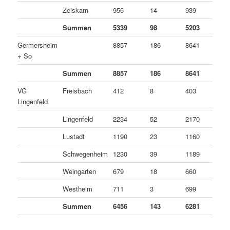
Zeiskam
956
14
939
3
Summen
5339
98
5203
3
Germersheim
8857
186
8641
3
+ So
Summen
8857
186
8641
3
VG
Freisbach
412
8
403
1
Lingenfeld
Lingenfeld
2234
52
2170
1
Lustadt
1190
23
1160
7
Schwegenheim
1230
39
1189
2
Weingarten
679
18
660
1
Westheim
711
3
699
9
Summen
6456
143
6281
3