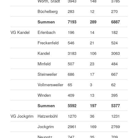
Wörth, Stadt
3943
148
3785
1
Büchelberg
283
12
270
1
Summen
7193
289
6887
1
VG Kandel
Erlenbach
196
14
182
0
Freckenfeld
546
21
524
1
Kandel
3183
106
3063
1
Minfeld
507
23
484
0
Steinweiler
686
17
667
2
Vollmersweiler
65
3
62
0
Winden
409
13
395
1
Summen
5592
197
5377
1
VG Jockgrim
Hatzenbühl
1270
36
1231
3
Jockgrim
2961
169
2769
2
Neupotz
747
35
709
3