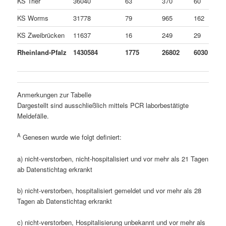
KS Trier
36040
63
370
60
KS Worms
31778
79
965
162
KS Zweibrücken
11637
16
249
29
Rheinland-Pfalz
1430584
1775
26802
6030
Anmerkungen zur Tabelle
Dargestellt sind ausschließlich mittels PCR laborbestätigte
Meldefälle.
A
Genesen wurde wie folgt definiert:
a) nicht-verstorben, nicht-hospitalisiert und vor mehr als 21 Tagen
ab Datenstichtag erkrankt
b) nicht-verstorben, hospitalisiert gemeldet und vor mehr als 28
Tagen ab Datenstichtag erkrankt
c) nicht-verstorben, Hospitalisierung unbekannt und vor mehr als