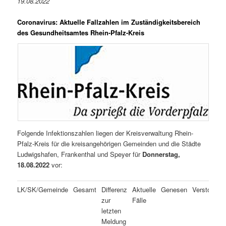
19.08.2022
Coronavirus: Aktuelle Fallzahlen im Zuständigkeitsbereich
des Gesundheitsamtes Rhein-Pfalz-Kreis
Folgende Infektionszahlen liegen der Kreisverwaltung Rhein-
Pfalz-Kreis für die kreisangehörigen Gemeinden und die Städte
Ludwigshafen, Frankenthal und Speyer für
Donnerstag,
18.08.2022
vor:
LK/SK/Gemeinde
Gesamt
Differenz
Aktuelle
Genesen
Verstorben
zur
Fälle
letzten
Meldung