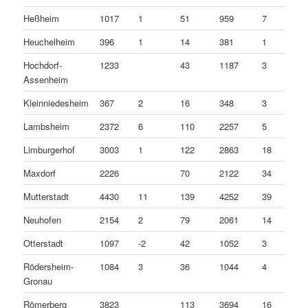
Heßheim
1017
1
51
959
7
Heuchelheim
396
1
14
381
1
Hochdorf-
1233
43
1187
3
Assenheim
Kleinniedesheim
367
2
16
348
3
Lambsheim
2372
6
110
2257
5
Limburgerhof
3003
1
122
2863
18
Maxdorf
2226
70
2122
34
Mutterstadt
4430
11
139
4252
39
Neuhofen
2154
2
79
2061
14
Otterstadt
1097
-2
42
1052
3
Rödersheim-
1084
3
36
1044
4
Gronau
Römerberg
3823
113
3694
16