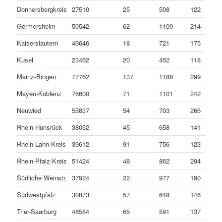
Donnersbergkreis
27510
25
508
122
Germersheim
50542
62
1109
214
Kaiserslautern
46646
18
721
175
Kusel
23462
20
452
118
Mainz-Bingen
77762
137
1188
299
Mayen-Koblenz
76600
71
1101
242
Neuwied
55837
54
703
266
Rhein-Hunsrück
38052
45
658
141
Rhein-Lahn-Kreis
39612
91
756
123
Rhein-Pfalz-Kreis
51424
48
862
294
Südliche Weinstr.
37924
22
977
190
Südwestpfalz
30873
57
648
146
Trier-Saarburg
48584
65
591
137