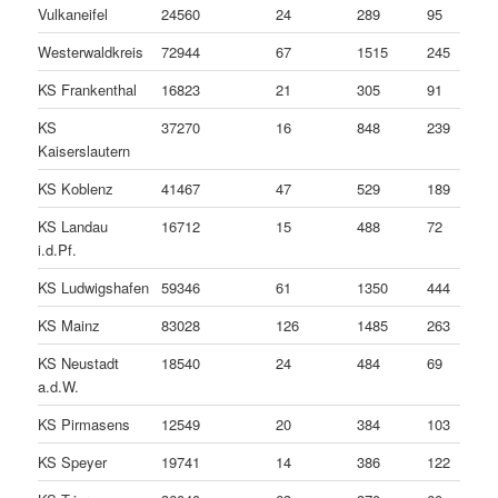
Vulkaneifel
24560
24
289
95
Westerwaldkreis
72944
67
1515
245
KS Frankenthal
16823
21
305
91
KS
37270
16
848
239
Kaiserslautern
KS Koblenz
41467
47
529
189
KS Landau
16712
15
488
72
i.d.Pf.
KS Ludwigshafen
59346
61
1350
444
KS Mainz
83028
126
1485
263
KS Neustadt
18540
24
484
69
a.d.W.
KS Pirmasens
12549
20
384
103
KS Speyer
19741
14
386
122