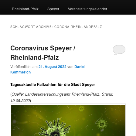
Rheinland-Pfalz
Speyer
Veranstaltungskalender
SCHLAGWORT-ARCHIVE:
CORONA RHEINLANDPFALZ
Coronavirus Speyer /
Rheinland-Pfalz
Veröffentlicht am
21. August 2022
von
Daniel
Kemmerich
Tagesaktuelle Fallzahlen für die Stadt Speyer
(
Quelle: Landesuntersuchungsamt Rheinland-Pfalz
,
Stand:
19.08.2022
)