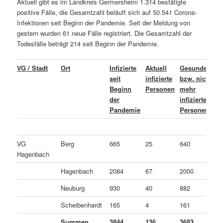
Aktuell gibt es im Landkreis Germersheim 1.314 bestätigte
positive Fälle, die Gesamtzahl beläuft sich auf 50.541 Corona-
Infektionen seit Beginn der Pandemie. Seit der Meldung von
gestern wurden 61 neue Fälle registriert. Die Gesamtzahl der
Todesfälle beträgt 214 seit Beginn der Pandemie.
VG / Stadt
Ort
Infizierte
Aktuell
Gesundete
L
seit
infizierte
bzw. nicht
o
Beginn
Personen
mehr
C
der
infizierte
v
Pandemie
Personen
P
VG
Berg
665
25
640
0
Hagenbach
Hagenbach
2084
67
2000
1
Neuburg
930
40
882
8
Scheibenhardt
165
4
161
0
Summen
3844
136
3683
2