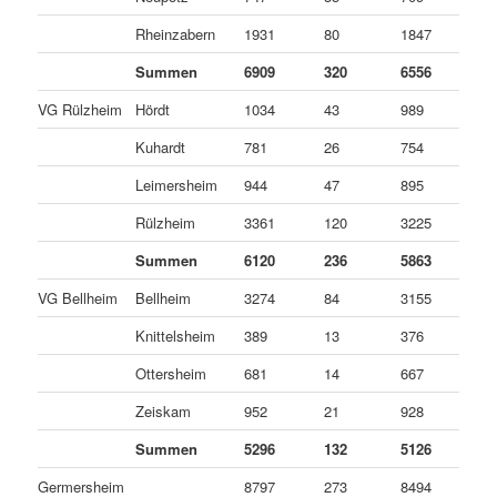
Rheinzabern
1931
80
1847
4
Summen
6909
320
6556
3
VG Rülzheim
Hördt
1034
43
989
2
Kuhardt
781
26
754
1
Leimersheim
944
47
895
2
Rülzheim
3361
120
3225
1
Summen
6120
236
5863
2
VG Bellheim
Bellheim
3274
84
3155
3
Knittelsheim
389
13
376
0
Ottersheim
681
14
667
0
Zeiskam
952
21
928
3
Summen
5296
132
5126
3
Germersheim
8797
273
8494
3