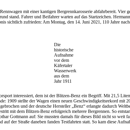
 Rennwagen mit einer kantigen Bergrennkarosserie abfahrbereit. Vier 
und stand. Fahrer und Beifahrer warten auf das Startzeichen. Hermann
nis sichtlich zufrieden: Am Montag, den 14. Juni 2021, 110 Jahre nac
Die
historische
Aufnahme
vor dem
Käfertaler
Wasserwerk
aus dem
Jahr 1911
sport interessiert, dem ist der Blitzen-Benz ein Begriff. Mit 21,5 Lit
unde: 1909 stellte der Wagen einen neuen Geschwindigkeitsrekord mit 2
gebrochen und der deutsche Hersteller „Benz“ erlangte dadurch Weltbe
bestritt mit dem Blitzen-Benz erfolgreich mehrere Bergrennen. So entst
thar Gottmann auf: Sie mussten damals für dieses Bild nicht so weit 
auf der Straße daneben fanden Testfahrten statt. So kam diese Aufna