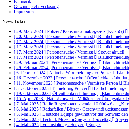
Kulinarik
Gewinnspiel / Verlosung
Impressum
News Ticker
[ 29. März 2024 ]
Polizei / Konsumcannabisgesetz (KCanG)
[ 20. März 2024 ]
Personensuche / Vermisst
Blaulichtmeldun
[ 17. März 2024 ]
Personensuche / Vermisst
Blaulichtmeldun
[ 17. März 2024 ]
Personensuche / Vermisst
Blaulichtmeldun
[ 17. März 2024 ]
Personensuche / Vermisst
Speyer aktuell
[ 17. März 2024 ]
Personensuche / Vermisst
Blaulichtmeldun
[ 29. Februar 2024 ]
Personensuche / Vermisst
Blaulichtmeld
[ 29. Februar 2024 ]
Personensuche / Vermisst
Blaulichtmeld
[ 6. Februar 2024 ]
Aktuelle Warnmeldung der Polizei
Blauli
[ 16. Dezember 2023 ]
Personensuche / Öffentlichkeitsfahndu
[ 11. November 2023 ]
Personensuche / Vermisste Person
Bla
[ 31. Oktober 2023 ]
Eilmeldung Polizei
Blaulichtmeldungen
[ 19. Oktober 2023 ]
Öffentlichkeitsfahndung
Blaulichtmeld
[ 15. April 2023 ]
Natur/Umwelt – Militärischer Übungsplatz 
[ 7. Mai 2025 ]
Radio Regenbogen spendet 10.000.- € an „Ki
[ 6. Mai 2025 ]
Radarfallen / Blitzer / Geschwindigkeitsmessu
[ 5. Mai 2025 ]
Deutsche Equipe gewinnt vor der Schweiz de
[ 4. Mai 2025 ]
Technik Museum Speyer / Brazzeltag
Speyer
[ 4. Mai 2025 ]
Veranstaltung / Speyer
Speyer