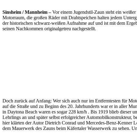
Sinsheim / Mannheim –
Vor einem Jugendstil-Zaun steht ein weißer
Motorraum, die großen Räder mit Drahtspeichen halten jedem Untergr
der historischen schwarz-weißen Aufnahme auf und ist mit dem Ergeb
seinen Nachkommen originalgetreu nachgestellt.
Doch zurück auf Anfang: Wer sich auch nur im Entferntesten für Motor
auf die Straße und zu Beginn des 20. Jahrhunderts war er in aller M
in Daytona Beach waren es sogar 228 km/h . Bis 1919 blieb dieser un
Lehrlings an und später selbst erfolgreicher Automobilkonstrukteur, 
hier klärten der Autor Dietrich Conrad und Mercedes-Benz-Kenner Lo
dem Mauerwerk des Zauns beim Käfertaler Wasserwerk zu sehen. Und 