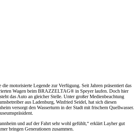
die motorisierte Legende zur Verfügung. Seit Jahren präsentiert das
taurierten Wagen beim BRAZZELTAG® in Speyer laufen. Doch hier
teht das Auto an gleicher Stelle. Unter großer Medienbeachtung
sbetreiber aus Ladenburg, Winfried Seidel, hat sich diesen
eim versorgt den Wasserturm in der Stadt mit frischem Quellwasser.
Museumspräsident.
nheim und auf der Fahrt sehr wohl gefühlt,“ erklärt Layher gut
ldtimer bringen Generationen zusammen.