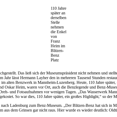
110 Jahre
später an
derselben
Stelle
nehmen
die Enkel
von
Franz
Heim im
Blitzen-
Benz
Platz
gestellt. Das ließ sich der Museumspräsident nicht nehmen und stellte 
im Jahr lässt Hermann Layher den in mehreren Tausend Stunden res
h im alten Benzwerk in Mannheim-Luzenberg. Heute, 110 Jahre später, s
und Oskar Heim, waren vor Ort, auch die Benzlegende und Benz-Museum
ie Dreh- und Fotoaufnahmen vor wenigen Tagen. „Das Wasserwerk Mannh
kostet. So war dies, 110 Jahre später, ein großes Highlight,“ so der 
t nach Ladenburg zum Benz-Museum. „Der Blitzen-Benz hat sich in Man
kam aus dem Grinsen gar nicht raus. Hier wurde es wieder deutlich: O