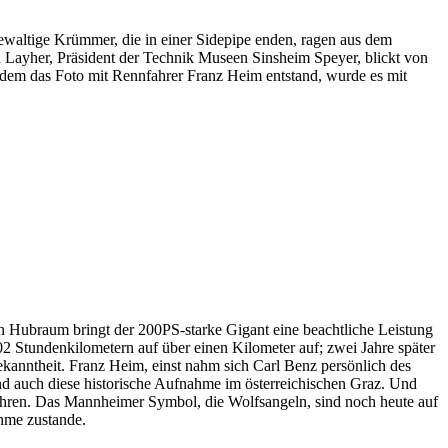
gewaltige Krümmer, die in einer Sidepipe enden, ragen aus dem
 Layher, Präsident der Technik Museen Sinsheim Speyer, blickt von
hdem das Foto mit Rennfahrer Franz Heim entstand, wurde es mit
ern Hubraum bringt der 200PS-starke Gigant eine beachtliche Leistung
02 Stundenkilometern auf über einen Kilometer auf; zwei Jahre später
kanntheit. Franz Heim, einst nahm sich Carl Benz persönlich des
and auch diese historische Aufnahme im österreichischen Graz. Und
fahren. Das Mannheimer Symbol, die Wolfsangeln, sind noch heute auf
hme zustande.