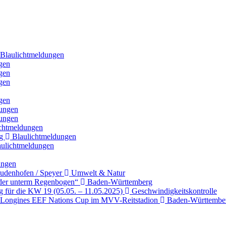
Blaulichtmeldungen
gen
gen
gen
gen
ungen
ungen
chtmeldungen
ng
Blaulichtmeldungen
ulichtmeldungen
ungen
Dudenhofen / Speyer
Umwelt & Natur
nder unterm Regenbogen“
Baden-Württemberg
ng für die KW 19 (05.05. – 11.05.2025)
Geschwindigkeitskontrolle
n Longines EEF Nations Cup im MVV-Reitstadion
Baden-Württembe