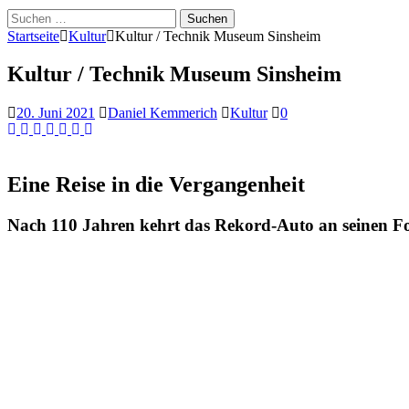
Suche
nach:
Startseite
Kultur
Kultur / Technik Museum Sinsheim
Kultur / Technik Museum Sinsheim
20. Juni 2021
Daniel Kemmerich
Kultur
0
Eine Reise in die Vergangenheit
Nach 110 Jahren kehrt das Rekord-Auto an seinen F