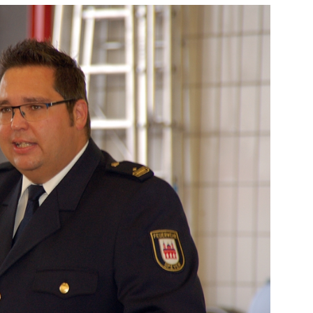
ng / Speyer
SPEYER
/ Konsumcannabisgesetz (KCanG)
BLAULICHTMELDUNGEN