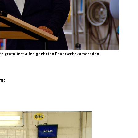
ler gratuliert allen geehrten Feuerwehrkameraden
m: