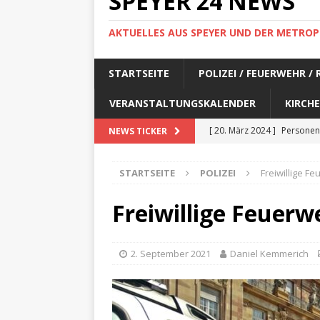
SPEYER 24 NEWS
AKTUELLES AUS SPEYER UND DER METROP
STARTSEITE
POLIZEI / FEUERWEHR /
VERANSTALTUNGSKALENDER
KIRCHE
[ 20. März 2024 ]
Personen
NEWS TICKER
[ 17. März 2024 ]
Personen
STARTSEITE
POLIZEI
Freiwillige F
[ 17. März 2024 ]
Personen
[ 17. März 2024 ]
Personen
Freiwillige Feuerw
[ 17. März 2024 ]
Personen
[ 29. Februar 2024 ]
Perso
2. September 2021
Daniel Kemmerich
[ 29. Februar 2024 ]
Perso
[ 6. Februar 2024 ]
Aktuell