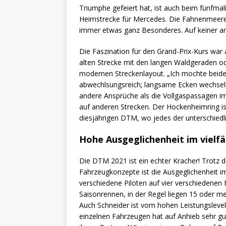
Triumphe gefeiert hat, ist auch beim fünfm
Heimstrecke für Mercedes. Die Fahnenmeer
immer etwas ganz Besonderes. Auf keiner an
Die Faszination für den Grand-Prix-Kurs war 
alten Strecke mit den langen Waldgeraden od
modernen Streckenlayout. „Ich mochte beide V
abwechlsungsreich; langsame Ecken wechseln
andere Ansprüche als die Vollgaspassagen im
auf anderen Strecken. Der Hockenheimring is
diesjährigen DTM, wo jedes der unterschiedl
Hohe Ausgeglichenheit im vielfä
Die DTM 2021 ist ein echter Kracher! Trotz 
Fahrzeugkonzepte ist die Ausgeglichenheit i
verschiedene Piloten auf vier verschiedenen
Saisonrennen, in der Regel liegen 15 oder me
Auch Schneider ist vom hohen Leistungslevel
einzelnen Fahrzeugen hat auf Anhieb sehr g