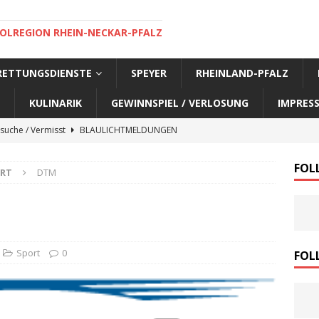
OLREGION RHEIN-NECKAR-PFALZ
 RETTUNGSDIENSTE
SPEYER
RHEINLAND-PFALZ
KULINARIK
GEWINNSPIEL / VERLOSUNG
IMPRES
suche / Vermisst
BLAULICHTMELDUNGEN
suche / Vermisst
BLAULICHTMELDUNGEN
FOL
RT
DTM
suche / Vermisst
BLAULICHTMELDUNGEN
suche / Vermisst
SPEYER AKTUELL
suche / Vermisst
BLAULICHTMELDUNGEN
nensuche / Vermisst
BLAULICHTMELDUNGEN
Sport
0
FOL
nensuche / Vermisst
BLAULICHTMELDUNGEN
e Warnmeldung der Polizei
BLAULICHTMELDUNGEN