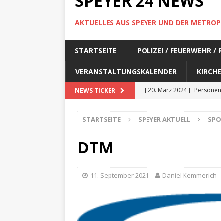
SPEYER 24 NEWS
AKTUELLES AUS SPEYER UND DER METROP
STARTSEITE
POLIZEI / FEUERWEHR /
VERANSTALTUNGSKALENDER
KIRCHE
[ 20. März 2024 ]
Personen
NEWS TICKER
[ 17. März 2024 ]
Personen
STARTSEITE
SPEYER AKTUELL
SPO
[ 17. März 2024 ]
Personen
[ 17. März 2024 ]
Personen
DTM
[ 17. März 2024 ]
Personen
[ 29. Februar 2024 ]
Perso
11. September 2021
Daniel Kemmerich
[ 29. Februar 2024 ]
Perso
[ 6. Februar 2024 ]
Aktuell