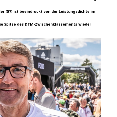
ng / Speyer
SPEYER
/ Konsumcannabisgesetz (KCanG)
BLAULICHTMELDUNGEN
 (57) ist beeindruckt von der Leistungsdichte im
die Spitze des DTM-Zwischenklassements wieder