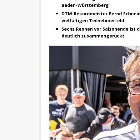
[ 4. Mai 2025 ]
Veranstaltu
Baden-Württemberg
[ 29. März 2024 ]
Polizei 
DTM-Rekordmeister Bernd Schneider
vielfältigen Teilnehmerfeld
Sechs Rennen vor Saisonende ist 
deutlich zusammengerückt