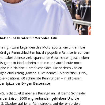
chafter und Berater für Mercedes-AMG
ring – zwei Legenden des Motorsports, die untrennbar
würdige Rennschlachten hat die populäre Rennserie auf dem
nd dabei ebenso viele spannende Geschichten geschrieben.
tets gerne in Hockenheim startete und auch heute noch
phe zurückkehrt: Bernd Schneider. Die nackten Zahlen
gen ehrfürchtig „Mister DTM“ nennt: 5 Meistertitel (1995,
le-Positions, 60 schnellste Rennrunden – in all diesen
der Spitze der Ewigen Bestenliste.
, nicht zuletzt aber als Racing-Fan, ist Bernd Schneider
 der Saison 2008 eng verbunden geblieben. Und die
 Oktober auf jener Rennstrecke, auf der er so viele