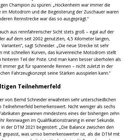
aligen Champion zu spüren: „Hockenheim war immer die
e im Motodrom und die Begeisterung der Zuschauer waren
deren Rennstrecke war das so ausgeprägt.“
auch aus rennfahrerischer Sicht stets groß – egal auf der
er auf dem seit 2002 genutzten, 4,5 Kilometer langen,
arianten“, sagt Schneider. „Die neue Strecke ist sehr
 mit schnellen Kurven, das kurvenreiche Motodrom stellt
 hinteren Teil der Piste. Und man kann besser überholen als
t immer gut für spannende Rennen – nicht zuletzt in der
ichen Fahrzeugkonzept seine Stärken ausspielen kann.“
ltigen Teilnehmerfeld
der von Bernd Schneider erwähnten sehr unterschiedlichen
m Teilnehmerfeld bemerkenswert. Nicht weniger als sechs
 Fabrikaten gewannen mindestens eines der bisherigen zehn
hr Rennwagen im Qualifikationstraining in einer Sekunde.
 in der DTM 2021 begeistert: „Die Balance zwischen den
ut gepasst, was umso bemerkenswerter ist, als die DTM mit