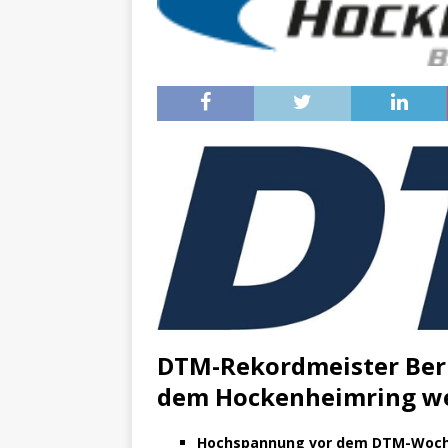
[ 16. Dezember 2023 ]
Per
[ 11. November 2023 ]
Per
[ 31. Oktober 2023 ]
Eilme
[ 19. Oktober 2023 ]
Öffen
[ 15. April 2023 ]
Natur/Umw
& NATUR
[ 7. Mai 2025 ]
Radio Regen
BADEN-WÜRTTEMBERG
[ 6. Mai 2025 ]
Radarfallen 
11.05.2025)
GESCHWINDI
[ 5. Mai 2025 ]
Deutsche Eq
DTM-Rekordmeister Bern
MVV-Reitstadion
BADEN
dem Hockenheimring wer
[ 4. Mai 2025 ]
Technik Mus
Hochspannung vor dem DTM-Woche