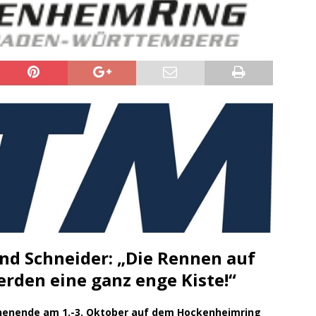
sonensuche / Öffentlichkeitsfahndung
BLAULICHTMELDUNGEN
sonensuche / Vermisste Person
BLAULICHTMELDUNGEN
ldung Polizei
BLAULICHTMELDUNGEN
tlichkeitsfahndung
BLAULICHTMELDUNGEN
elt – Militärischer Übungsplatz Dudenhofen / Speyer
UMWELT
bogen spendet 10.000.- € an „Kinder unterm Regenbogen“
/ Blitzer / Geschwindigkeitsmessung für die KW 19 (05.05. –
GKEITSKONTROLLE
uipe gewinnt vor der Schweiz den Longines EEF Nations Cup im
d Schneider: „Die Rennen auf
-WÜRTTEMBERG
den eine ganz enge Kiste!“
eum Speyer / Brazzeltag
SPEYER
nende am 1.-3. Oktober auf dem Hockenheimring