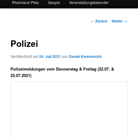
Rheinland-Pfalz
Speyer
Veranstaltungskalender
Beitrags-
←
Zurück
Weiter
→
Navigation
Polizei
Veröffentlicht am
24. Juli 2021
von
Daniel Kemmerich
Polizeimeldungen vom Donnerstag & Freitag (22.07. &
23.07.2021)