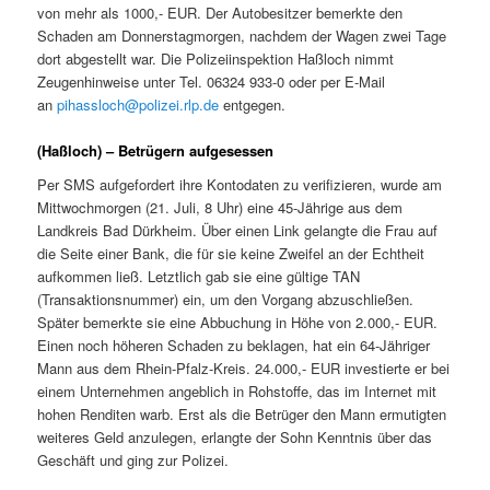
von mehr als 1000,- EUR. Der Autobesitzer bemerkte den
Schaden am Donnerstagmorgen, nachdem der Wagen zwei Tage
dort abgestellt war. Die Polizeiinspektion Haßloch nimmt
Zeugenhinweise unter Tel. 06324 933-0 oder per E-Mail
an
pihassloch@polizei.rlp.de
entgegen.
(Haßloch) – Betrügern aufgesessen
Per SMS aufgefordert ihre Kontodaten zu verifizieren, wurde am
Mittwochmorgen (21. Juli, 8 Uhr) eine 45-Jährige aus dem
Landkreis Bad Dürkheim. Über einen Link gelangte die Frau auf
die Seite einer Bank, die für sie keine Zweifel an der Echtheit
aufkommen ließ. Letztlich gab sie eine gültige TAN
(Transaktionsnummer) ein, um den Vorgang abzuschließen.
Später bemerkte sie eine Abbuchung in Höhe von 2.000,- EUR.
Einen noch höheren Schaden zu beklagen, hat ein 64-Jähriger
Mann aus dem Rhein-Pfalz-Kreis. 24.000,- EUR investierte er bei
einem Unternehmen angeblich in Rohstoffe, das im Internet mit
hohen Renditen warb. Erst als die Betrüger den Mann ermutigten
weiteres Geld anzulegen, erlangte der Sohn Kenntnis über das
Geschäft und ging zur Polizei.