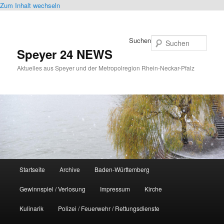
Zum Inhalt wechseln
Suchen
Speyer 24 NEWS
Aktuelles aus Speyer und der Metropolregion Rhein-Neckar-Pfalz
Hauptmenü
Startseite
Archive
Baden-Württemberg
Gewinnspiel / Verlosung
Impressum
Kirche
Kulinarik
Polizei / Feuerwehr / Rettungsdienste