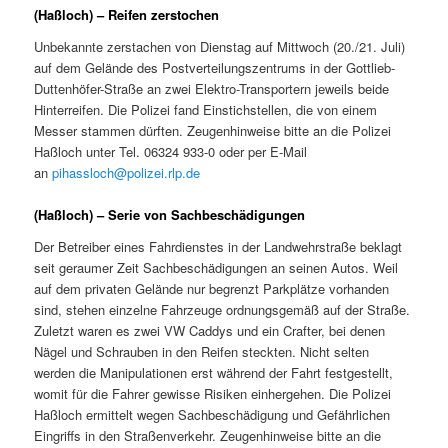
(Haßloch) – Reifen zerstochen
Unbekannte zerstachen von Dienstag auf Mittwoch (20./21. Juli)
auf dem Gelände des Postverteilungszentrums in der Gottlieb-
Duttenhöfer-Straße an zwei Elektro-Transportern jeweils beide
Hinterreifen. Die Polizei fand Einstichstellen, die von einem
Messer stammen dürften. Zeugenhinweise bitte an die Polizei
Haßloch unter Tel. 06324 933-0 oder per E-Mail
an
pihassloch@polizei.rlp.de
(Haßloch) – Serie von Sachbeschädigungen
Der Betreiber eines Fahrdienstes in der Landwehrstraße beklagt
seit geraumer Zeit Sachbeschädigungen an seinen Autos. Weil
auf dem privaten Gelände nur begrenzt Parkplätze vorhanden
sind, stehen einzelne Fahrzeuge ordnungsgemäß auf der Straße.
Zuletzt waren es zwei VW Caddys und ein Crafter, bei denen
Nägel und Schrauben in den Reifen steckten. Nicht selten
werden die Manipulationen erst während der Fahrt festgestellt,
womit für die Fahrer gewisse Risiken einhergehen. Die Polizei
Haßloch ermittelt wegen Sachbeschädigung und Gefährlichen
Eingriffs in den Straßenverkehr. Zeugenhinweise bitte an die