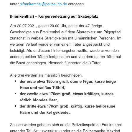
unter
pifrankenthal@polizei.rlp.de
entgegen.
(Frankenthal) – Körperverletzung auf Skaterplatz
Am 20.07.2021, gegen 20.00 Uhr, geriet der 47-jährige
Geschädigte aus Frankenthal auf dem Skaterplatz am Pilgerpfad
zunächst in verbale Streitigkeiten mit 3 männlichen Personen. Im
weiteren Verlauf wurde er von einem Täter angespuckt und
beleidigt. Als er diesem hinterhergehen wollte, wurde er von den
anderen beiden Tätern festgehalten und von dem ersten Täter auf
die Brust geschlagen. Hiernach flüchteten die 3 Täter.
Alle drei werden als männlich beschrieben,
der erste etwa 185cm groß, dünne Figur, kurze beige
Hose und weißes T-Shirt,
der zweite etwa 170cm groß, etwas kräftiger, kurzes
rötlich blondes Haar,
der dritte etwa 170cm groß, kräftig, kurze hellbraune
Haare und dunkel gekleidet.
Zeugen werden gebeten sich an die Polizeiinspektion Frankenthal
unter der Tel.-Nr.: 06233/313-0 oder an die Polizeiwache Maxdorf