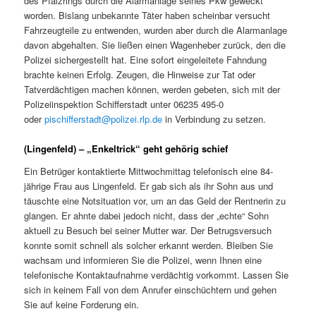
des Pfalzrings durch die Alarmanlage seines Pkw geweckt
worden. Bislang unbekannte Täter haben scheinbar versucht
Fahrzeugteile zu entwenden, wurden aber durch die Alarmanlage
davon abgehalten. Sie ließen einen Wagenheber zurück, den die
Polizei sichergestellt hat. Eine sofort eingeleitete Fahndung
brachte keinen Erfolg. Zeugen, die Hinweise zur Tat oder
Tatverdächtigen machen können, werden gebeten, sich mit der
Polizeiinspektion Schifferstadt unter 06235 495-0
oder
pischifferstadt@polizei.rlp.de
in Verbindung zu setzen.
(Lingenfeld) – „Enkeltrick“ geht gehörig schief
Ein Betrüger kontaktierte Mittwochmittag telefonisch eine 84-
jährige Frau aus Lingenfeld. Er gab sich als ihr Sohn aus und
täuschte eine Notsituation vor, um an das Geld der Rentnerin zu
glangen. Er ahnte dabei jedoch nicht, dass der „echte“ Sohn
aktuell zu Besuch bei seiner Mutter war. Der Betrugsversuch
konnte somit schnell als solcher erkannt werden. Bleiben Sie
wachsam und informieren Sie die Polizei, wenn Ihnen eine
telefonische Kontaktaufnahme verdächtig vorkommt. Lassen Sie
sich in keinem Fall von dem Anrufer einschüchtern und gehen
Sie auf keine Forderung ein.