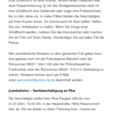
Eine Unfallflucht ist eine Straftat, ähnlich einem Diebstahl oder
einer Körperverletzung. § 142 des Strafgesetzbuches sieht für
eine Unfallflucht eine Geldstrafe oder sogar eine Freiheitsstrafe
bis zu drei Jahre vor. In vielen Fällen bleiben die Geschädigten
auf ihren Kosten sitzen. Es könnte auch Ihr Auto treffen. Helfen
Sie uns, Unfallopfern zu helfen. Wenn Sie Zeuge einer
Unfallflucht werden, notieren Sie das Kennzeichen oder machen
Sie ein Foto mit Ihrem Handy. Verständigen Sie auf jeden Fall die
Polizei.
Wer sachdienliche Hinweise zu dem genannten Fall geben kann,
wird gebeten sich mit der Polizeiwache Maxdorf unter der
Rufnummer 06237 / 934-1100 oder der Polizeiinspektion
Frankenthal unter der Rufnummer 06233 / 313-0 in Verbindung zu
setzen. Hinweise können auch per E-Mail
unter
pwmaxdorf@polizei.rlp.de
übermittelt werden.
(Lambsheim) – Sachbeschädigung an Pkw
Die Geschädigte stellte ihren Pkw Peugeot 206 bis zum
21.07.2021, 15.00 Uhr, in der Hauptstraße, Höhe Hausnummer
44a, ab. Als sie wieder zu ihrem Fahrzeug kam, musste sie