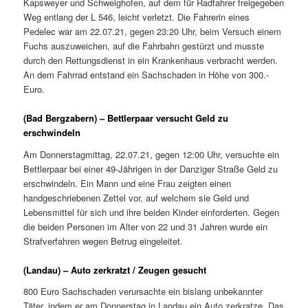
Kapsweyer und Schweighofen, auf dem für Radfahrer freigegeben
Weg entlang der L 546, leicht verletzt. Die Fahrerin eines
Pedelec war am 22.07.21, gegen 23:20 Uhr, beim Versuch einem
Fuchs auszuweichen, auf die Fahrbahn gestürzt und musste
durch den Rettungsdienst in ein Krankenhaus verbracht werden.
An dem Fahrrad entstand ein Sachschaden in Höhe von 300.-
Euro.
(Bad Bergzabern) – Bettlerpaar versucht Geld zu
erschwindeln
Am Donnerstagmittag, 22.07.21, gegen 12:00 Uhr, versuchte ein
Bettlerpaar bei einer 49-Jährigen in der Danziger Straße Geld zu
erschwindeln. Ein Mann und eine Frau zeigten einen
handgeschriebenen Zettel vor, auf welchem sie Geld und
Lebensmittel für sich und ihre beiden Kinder einforderten. Gegen
die beiden Personen im Alter von 22 und 31 Jahren wurde ein
Strafverfahren wegen Betrug eingeleitet.
(Landau) – Auto zerkratzt / Zeugen gesucht
800 Euro Sachschaden verursachte ein bislang unbekannter
Täter, indem er am Donnerstag in Landau ein Auto zerkratze. Das