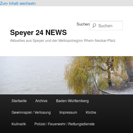
Zum Inhalt wechseln
Suchen
Speyer 24 NEWS
Aktuelles aus Speyer und der Metropolregion Rhein-Neckar-Pfalz
Hauptmenü
Startseite
Archive
Baden-Württemberg
Gewinnspiel / Verlosung
Impressum
Kirche
Kulinarik
Polizei / Feuerwehr / Rettungsdienste