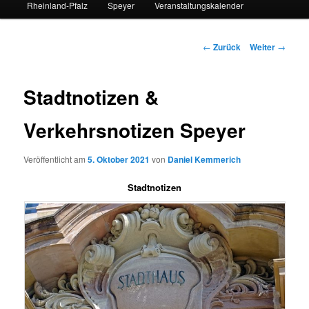
Rheinland-Pfalz
Speyer
Veranstaltungskalender
Beitrags-
←
Zurück
Weiter
→
Navigation
Stadtnotizen &
Verkehrsnotizen Speyer
Veröffentlicht am
5. Oktober 2021
von
Daniel Kemmerich
Stadtnotizen