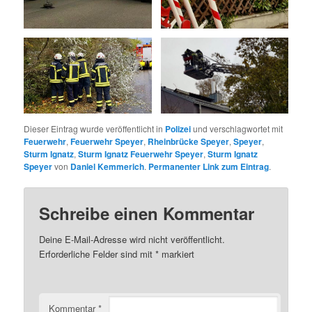
Dieser Eintrag wurde veröffentlicht in
Polizei
und verschlagwortet mit
Feuerwehr
,
Feuerwehr Speyer
,
Rheinbrücke Speyer
,
Speyer
,
Sturm Ignatz
,
Sturm Ignatz Feuerwehr Speyer
,
Sturm Ignatz
Speyer
von
Daniel Kemmerich
.
Permanenter Link zum Eintrag
.
Schreibe einen Kommentar
Deine E-Mail-Adresse wird nicht veröffentlicht.
Erforderliche Felder sind mit
*
markiert
Kommentar
*