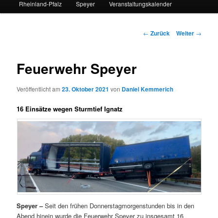
Rheinland-Pfalz
Speyer
Veranstaltungskalender
Beitrags-
←
Zurück
Weiter
→
Navigation
Feuerwehr Speyer
Veröffentlicht am
23. Oktober 2021
von
Daniel Kemmerich
16 Einsätze wegen Sturmtief Ignatz
Speyer –
Seit den frühen Donnerstagmorgenstunden bis in den
Abend hinein wurde die Feuerwehr Speyer zu insgesamt 16