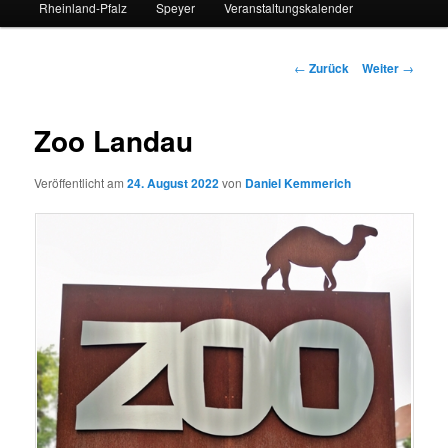
Rheinland-Pfalz
Speyer
Veranstaltungskalender
Beitrags-
←
Zurück
Weiter
→
Navigation
Zoo Landau
Veröffentlicht am
24. August 2022
von
Daniel Kemmerich