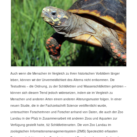
Auch wenn die Menschen im Vergleich zu ihren historischen Vorbildern länger
leben, können wir der Unvermeidlichkeit des Alterns nicht entkommen. Die
Testudines – die Ordnung, zu der Schildkröten und Wasserschildkröten gehören –
können sich diesem Trend jedoch widersetzen, indem sie im Vergleich zu
Menschen und anderen Arten einem anderen Alterungsmuster folgen. In einer
neuen Studie, die in der Fachzeitschrift Science veröffentlicht wurde,
untersuchten Forscherinnen und Forscher anhand von Daten, die auch der Zoo
Landau in der Pfalz in Zusammenarbeit mit anderen Zoos und Aquarien zur
Verfügung gestellt hatte, 52 Schildkrötenarten. Die vom Zoo Landau im
zoologischen Informationsmanagementsystem (ZIMS) Species360 erfassten