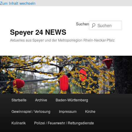
Zum Inhalt wechseln
Suchen
Speyer 24 NEWS
Aktuelles aus Speyer und der Metropolregion Rhein-Neckar-Pfalz
Hauptmenü
Startseite
Archive
Baden-Württemberg
Gewinnspiel / Verlosung
Impressum
Kirche
Kulinarik
Polizei / Feuerwehr / Rettungsdienste