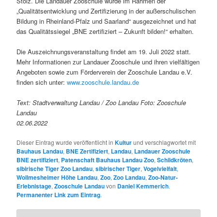
Stolz. Die Landauer Zooschule wurde im Rahmen der
„Qualitätsentwicklung und Zertifizierung in der außerschulischen
Bildung in Rheinland-Pfalz und Saarland“ ausgezeichnet und hat
das Qualitätssiegel „BNE zertifiziert – Zukunft bilden!“ erhalten.
Die Auszeichnungsveranstaltung findet am 19. Juli 2022 statt.
Mehr Informationen zur Landauer Zooschule und ihren vielfältigen
Angeboten sowie zum Förderverein der Zooschule Landau e.V.
finden sich unter:
www.zooschule.landau.de
Text: Stadtverwaltung Landau / Zoo Landau Foto: Zooschule
Landau
02.06.2022
Dieser Eintrag wurde veröffentlicht in
Kultur
und verschlagwortet mit
Bauhaus Landau
,
BNE Zertifiziert
,
Landau
,
Landauer Zooschule
BNE zertifiziert
,
Patenschaft Bauhaus Landau Zoo
,
Schildkröten
,
sibirische Tiger Zoo Landau
,
sibirischer Tiger
,
Vogelvielfalt
,
Wollmesheimer Höhe Landau
,
Zoo
,
Zoo Landau
,
Zoo-Natur-
Erlebnistage
,
Zooschule Landau
von
Daniel Kemmerich
.
Permanenter Link zum Eintrag
.