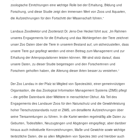
zoologische Einrichtungen eine wichtige Rolle bei der Erhaltung, Bildung und
Forschung, und diese Studie zeigt den immensen Wert von Zoos und Aquarien,
die Aufzeichnungen für den Fortschritt der Wissenschaft führen.“
Landaus Zoodirektor und Zootierarzt Dr. Jens-Ove Heckel führt aus: „Im Rahmen
unseres Engagements für die Erhaltung und das Wohlergehen der Tiere zeichnet
unser Zoo Daten über die Tiere in unserem Bestand auf, um sicherzustellen, dass
unsere Tiere gut gepflegt werden und einen Beitrag zum Management und zur
Erhaltung der Artenpopulationen leisten können. Wir sind stolz darauf, dass
unsere Daten, zu dieser Studie beigetragen und den Forscherinnen und
Forschern geholfen haben, die Alterung dieser Arten besser zu verstehen.“
Der Zoo Landau in der Pfalz ist Mitglied von Species360, einer gemeinnützigen
Organisation, die das Zoological Information Management Systems (ZIMS) pflegt
– die größte Datenbank über Wildtiere in menschlicher Obhut. Als Teil des
Engagements des Landauer Zoos für den Naturschutz und die Gewährleistung
hoher Tierschutzstandards nutzt er ZIMS, um detaillierte Aufzeichnungen über
seine Tiersammlungen zu führen. In die Kartei werden regelmäßig alle Daten zu
Geburten, Todesfällen, Neuzugängen und Abgängen eingepflegt, aber darüber
hinaus auch individuelle Kennzeichnungen, Maße und Gewichte sowie wichtige
tierärztliche Daten, die so allen Mitgliedern von Species 360 und hierüber auch