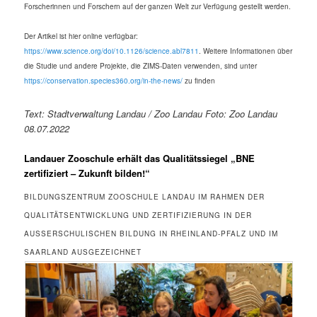
Forscherinnen und Forschern auf der ganzen Welt zur Verfügung gestellt werden.
Der Artikel ist hier online verfügbar:
https://www.science.org/doi/10.1126/science.abl7811
. Weitere Informationen über
die Studie und andere Projekte, die ZIMS-Daten verwenden, sind unter
https://conservation.species360.org/in-the-news/
zu finden
Text: Stadtverwaltung Landau / Zoo Landau Foto: Zoo Landau
08.07.2022
Landauer Zooschule erhält das Qualitätssiegel „BNE
zertifiziert – Zukunft bilden!“
BILDUNGSZENTRUM ZOOSCHULE LANDAU IM RAHMEN DER
QUALITÄTSENTWICKLUNG UND ZERTIFIZIERUNG IN DER
AUSSERSCHULISCHEN BILDUNG IN RHEINLAND-PFALZ UND IM S
AARLAND AUSGEZEICHNET