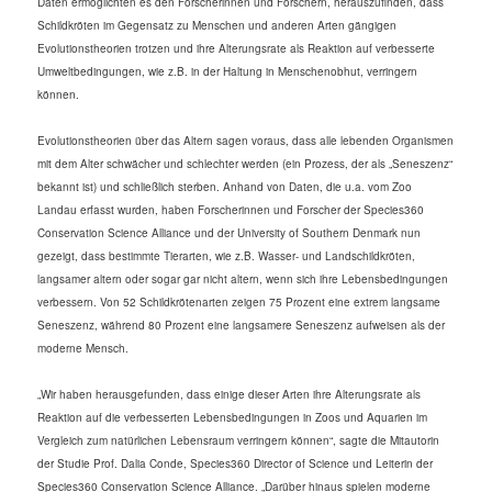
Daten ermöglichten es den Forscherinnen und Forschern, herauszufinden, dass
Schildkröten im Gegensatz zu Menschen und anderen Arten gängigen
Evolutionstheorien trotzen und ihre Alterungsrate als Reaktion auf verbesserte
Umweltbedingungen, wie z.B. in der Haltung in Menschenobhut, verringern
können.
Evolutionstheorien über das Altern sagen voraus, dass alle lebenden Organismen
mit dem Alter schwächer und schlechter werden (ein Prozess, der als „Seneszenz“
bekannt ist) und schließlich sterben. Anhand von Daten, die u.a. vom Zoo
Landau erfasst wurden, haben Forscherinnen und Forscher der Species360
Conservation Science Alliance und der University of Southern Denmark nun
gezeigt, dass bestimmte Tierarten, wie z.B. Wasser- und Landschildkröten,
langsamer altern oder sogar gar nicht altern, wenn sich ihre Lebensbedingungen
verbessern. Von 52 Schildkrötenarten zeigen 75 Prozent eine extrem langsame
Seneszenz, während 80 Prozent eine langsamere Seneszenz aufweisen als der
moderne Mensch.
„Wir haben herausgefunden, dass einige dieser Arten ihre Alterungsrate als
Reaktion auf die verbesserten Lebensbedingungen in Zoos und Aquarien im
Vergleich zum natürlichen Lebensraum verringern können“, sagte die Mitautorin
der Studie Prof. Dalia Conde, Species360 Director of Science und Leiterin der
Species360 Conservation Science Alliance. „Darüber hinaus spielen moderne