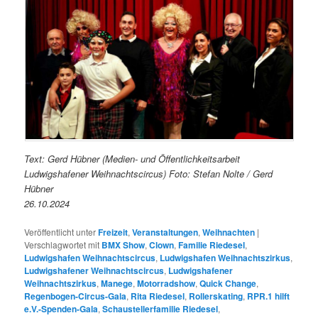
Text: Gerd Hübner (Medien- und Öffentlichkeitsarbeit
Ludwigshafener Weihnachtscircus) Foto: Stefan Nolte / Gerd
Hübner
26.10.2024
Veröffentlicht unter
Freizeit
,
Veranstaltungen
,
Weihnachten
|
Verschlagwortet mit
BMX Show
,
Clown
,
Familie Riedesel
,
Ludwigshafen Weihnachtscircus
,
Ludwigshafen Weihnachtszirkus
,
Ludwigshafener Weihnachtscircus
,
Ludwigshafener
Weihnachtszirkus
,
Manege
,
Motorradshow
,
Quick Change
,
Regenbogen-Circus-Gala
,
Rita Riedesel
,
Rollerskating
,
RPR.1 hilft
e.V.-Spenden-Gala
,
Schaustellerfamilie Riedesel
,