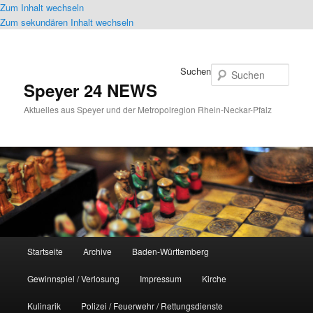
Zum Inhalt wechseln
Zum sekundären Inhalt wechseln
Suchen
Speyer 24 NEWS
Aktuelles aus Speyer und der Metropolregion Rhein-Neckar-Pfalz
Hauptmenü
Startseite
Archive
Baden-Württemberg
Gewinnspiel / Verlosung
Impressum
Kirche
Kulinarik
Polizei / Feuerwehr / Rettungsdienste