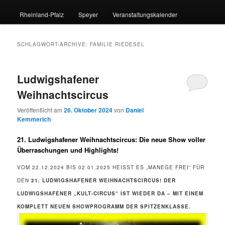
Rheinland-Pfalz
Speyer
Veranstaltungskalender
SCHLAGWORT-ARCHIVE:
FAMILIE RIEDESEL
Ludwigshafener
Weihnachtscircus
Veröffentlicht am
26. Oktober 2024
von
Daniel
Kemmerich
21. Ludwigshafener Weihnachtscircus: Die neue Show voller
Überraschungen und Highlights!
VOM 22.12.2024 BIS 02.01.2025 HEISST ES „MANEGE FREI“ FÜR D
EN
21. LUDWIGSHAFENER WEIHNACHTSCIRCUS!
DER
LUDWIGSHAFENER „KULT-CIRCUS“ IST WIEDER DA – MIT EINEM
KOMPLETT NEUEN SHOWPROGRAMM DER SPITZENKLASSE.