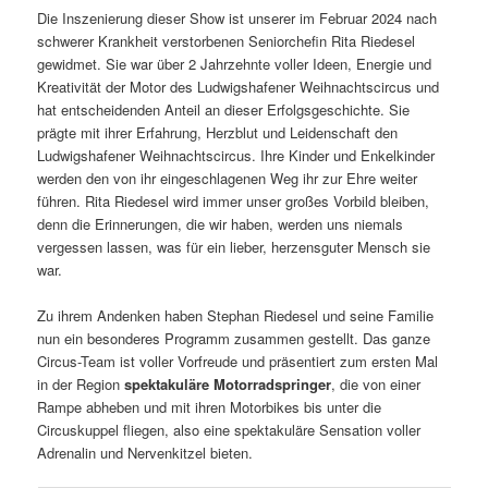
Die Inszenierung dieser Show ist unserer im Februar 2024 nach
schwerer Krankheit verstorbenen Seniorchefin Rita Riedesel
gewidmet. Sie war über 2 Jahrzehnte voller Ideen, Energie und
Kreativität der Motor des Ludwigshafener Weihnachtscircus und
hat entscheidenden Anteil an dieser Erfolgsgeschichte. Sie
prägte mit ihrer Erfahrung, Herzblut und Leidenschaft den
Ludwigshafener Weihnachtscircus. Ihre Kinder und Enkelkinder
werden den von ihr eingeschlagenen Weg ihr zur Ehre weiter
führen. Rita Riedesel wird immer unser großes Vorbild bleiben,
denn die Erinnerungen, die wir haben, werden uns niemals
vergessen lassen, was für ein lieber, herzensguter Mensch sie
war.
Zu ihrem Andenken haben Stephan Riedesel und seine Familie
nun ein besonderes Programm zusammen gestellt. Das ganze
Circus-Team ist voller Vorfreude und präsentiert zum ersten Mal
in der Region
spektakuläre Motorradspringer
, die von einer
Rampe abheben und mit ihren Motorbikes bis unter die
Circuskuppel fliegen, also eine spektakuläre Sensation voller
Adrenalin und Nervenkitzel bieten.