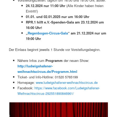
Vorstellungszeiten: täglich um 16:00 und 19:00 Uhr, außer:
24.12.2024 nur 11:00 Uhr
(Alle Kinder haben freien
Eintritt!)
01.01. und 02.01.2025 nur um 16:00 Uhr
RPR.1 hilft e.V.-Spenden-Gala am 23.12.2024 um
16:00 Uhr!
„
Regenbogen-Circus-Gala
“ am 21.12.2024 nur um
19:00 Uhr
Der Einlass beginnt jeweils 1 Stunde vor Vorstellungsbeginn.
Nähere Infos zum
Programm
der neuen Show:
http://ludwigshafener-
weihnachtscircus.de/Programm.html
Ticket- und Info-Hotline: 01520 5765199
Homepage:
www.ludwigshafener-weihnachtscircus.de
Facebook:
https://www.facebook.com/Ludwigshafener-
Weihnachtscircus-292551890846961/