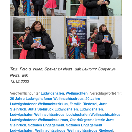
Text, Foto & Video: Speyer 24 News, dak Lektorin: Speyer 24
News, ank
13.12.2023
Veröffentlicht unter
Ludwigshafen
,
Weihnachten
|
Verschlagwortet mit
20 Jahre Ludwigshafener Weihnachtscircus
,
20 Jahre
Ludwigshafener Weihnachtszirkus
,
Familie Riedesel
,
Jutta
Steinruck
,
Jutta Steinruck Ludwigshafen
,
Ludwigshafen
,
Ludwigshafen Weihnachtscircus
,
Ludwigshafen Weihnachtszirkus
,
Ludwigshafener Weihnachtscircus
,
Oberbürgermeisterin Jutta
Steinruck
,
Soziales Engagement
,
Soziales Engagement
Ludwigshafen
,
Weihnachtscircus
,
Weihnachtscircus Riedesel
,