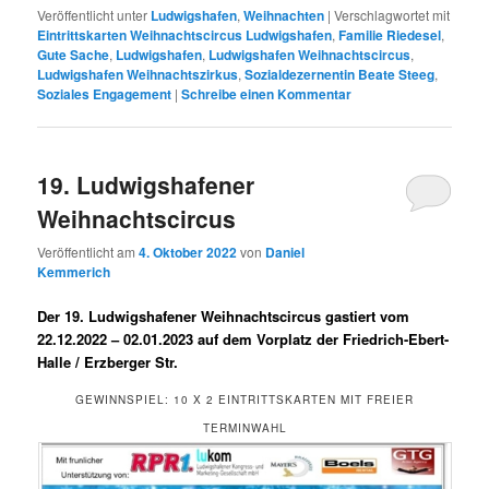
Veröffentlicht unter
Ludwigshafen
,
Weihnachten
|
Verschlagwortet mit
Eintrittskarten Weihnachtscircus Ludwigshafen
,
Familie Riedesel
,
Gute Sache
,
Ludwigshafen
,
Ludwigshafen Weihnachtscircus
,
Ludwigshafen Weihnachtszirkus
,
Sozialdezernentin Beate Steeg
,
Soziales Engagement
|
Schreibe einen Kommentar
19. Ludwigshafener
Weihnachtscircus
Veröffentlicht am
4. Oktober 2022
von
Daniel
Kemmerich
Der 19. Ludwigshafener Weihnachtscircus gastiert vom
22.12.2022 – 02.01.2023 auf dem Vorplatz der Friedrich-Ebert-
Halle / Erzberger Str.
GEWINNSPIEL: 10 X 2 EINTRITTSKARTEN MIT FREIER
TERMINWAHL