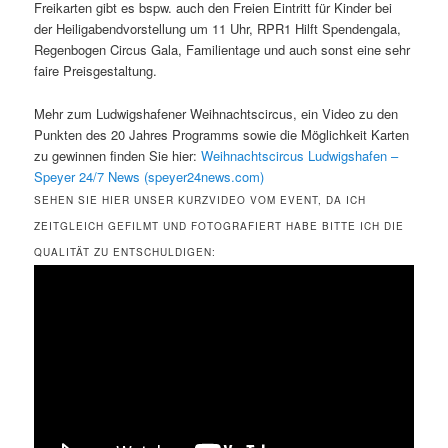
Freikarten gibt es bspw. auch den Freien Eintritt für Kinder bei
der Heiligabendvorstellung um 11 Uhr, RPR1 Hilft Spendengala,
Regenbogen Circus Gala, Familientage und auch sonst eine sehr
faire Preisgestaltung.
Mehr zum Ludwigshafener Weihnachtscircus, ein Video zu den
Punkten des 20 Jahres Programms sowie die Möglichkeit Karten
zu gewinnen finden Sie hier:
Weihnachtscircus Ludwigshafen –
Speyer 24/7 News (speyer24news.com)
SEHEN SIE HIER UNSER KURZVIDEO VOM EVENT, DA ICH
ZEITGLEICH GEFILMT UND FOTOGRAFIERT HABE BITTE ICH DIE
QUALITÄT ZU ENTSCHULDIGEN: