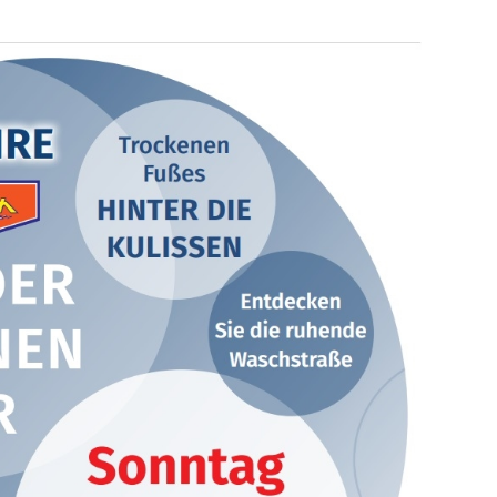
ng / Speyer
SPEYER
/ Konsumcannabisgesetz (KCanG)
BLAULICHTMELDUNGEN