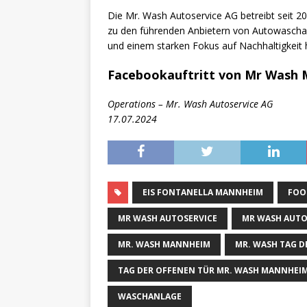
Die Mr. Wash Autoservice AG betreibt seit 2
zu den führenden Anbietern von Autowaschan
und einem starken Fokus auf Nachhaltigkei
Facebookauftritt von Mr Wash
Operations – Mr. Wash Autoservice AG
17.07.2024
EIS FONTANELLA MANNHEIM
FOO
MR WASH AUTOSERVICE
MR WASH AUTO
MR. WASH MANNHEIM
MR. WASH TAG D
TAG DER OFFENEN TÜR MR. WASH MANNHEI
WASCHANLAGE