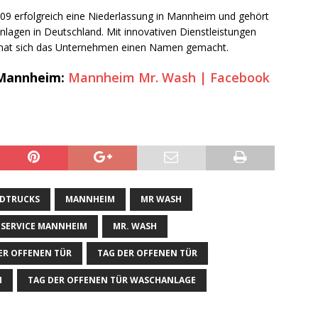
009 erfolgreich eine Niederlassung in Mannheim und gehört
lagen in Deutschland. Mit innovativen Dienstleistungen
t hat sich das Unternehmen einen Namen gemacht.
 Mannheim:
Mannheim Mr. Wash | Facebook
DTRUCKS
MANNHEIM
MR WASH
SERVICE MANNHEIM
MR. WASH
ER OFFENEN TÜR
TAG DER OFFENEN TÜR
M
TAG DER OFFENEN TÜR WASCHANLAGE