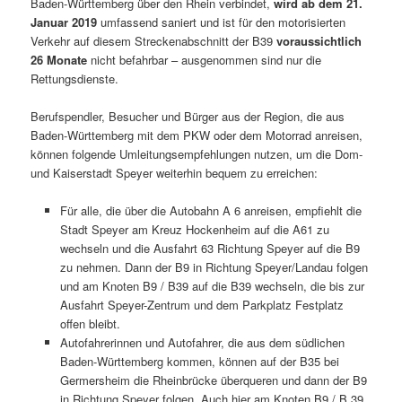
Baden-Württemberg über den Rhein verbindet,
wird ab dem 21.
Januar 2019
umfassend saniert und ist für den motorisierten
Verkehr auf diesem Streckenabschnitt der B39
voraussichtlich
26 Monate
nicht befahrbar – ausgenommen sind nur die
Rettungsdienste.
Berufspendler, Besucher und Bürger aus der Region, die aus
Baden-Württemberg mit dem PKW oder dem Motorrad anreisen,
können folgende Umleitungsempfehlungen nutzen, um die Dom-
und Kaiserstadt Speyer weiterhin bequem zu erreichen:
Für alle, die über die Autobahn A 6 anreisen, empfiehlt die
Stadt Speyer am Kreuz Hockenheim auf die A61 zu
wechseln und die Ausfahrt 63 Richtung Speyer auf die B9
zu nehmen. Dann der B9 in Richtung Speyer/Landau folgen
und am Knoten B9 / B39 auf die B39 wechseln, die bis zur
Ausfahrt Speyer-Zentrum und dem Parkplatz Festplatz
offen bleibt.
Autofahrerinnen und Autofahrer, die aus dem südlichen
Baden-Württemberg kommen, können auf der B35 bei
Germersheim die Rheinbrücke überqueren und dann der B9
in Richtung Speyer folgen. Auch hier am Knoten B9 / B 39