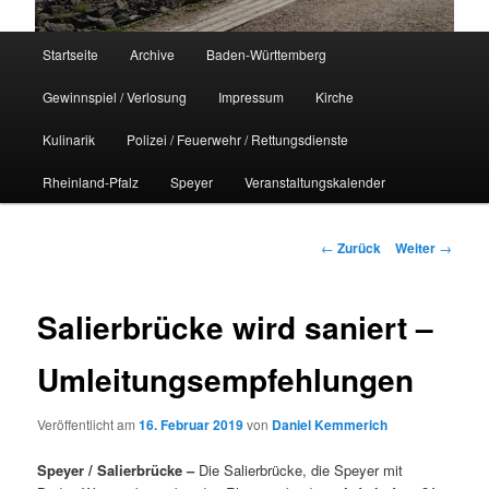
Hauptmenü
Startseite
Archive
Baden-Württemberg
Gewinnspiel / Verlosung
Impressum
Kirche
Kulinarik
Polizei / Feuerwehr / Rettungsdienste
Rheinland-Pfalz
Speyer
Veranstaltungskalender
Beitrags-
←
Zurück
Weiter
→
Navigation
Salierbrücke wird saniert –
Umleitungsempfehlungen
Veröffentlicht am
16. Februar 2019
von
Daniel Kemmerich
Speyer / Salierbrücke –
Die Salierbrücke, die Speyer mit