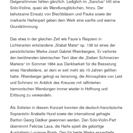
Geigenstimmen fehlen gänzlich. Lediglich im „Sanctus“ tritt eine
Solo-Violine, quasi als Wandlunsglöckchen, hinzu. Der
behutsame Einsatz von Blechbläsern und Pauke sowie der
markante Harfenpart geben dem Werk eine sanfte und warme
Grundstimmung.
Das etwa in der gleichen Zeit wie Faure´s Requiem in
Lichtenstein entstandene „Stabat Mater“ op. 138 ist eines der
persönlichsten Werke Josef Gabriel Rheinbergers. Er vertonte
den berührenden lateinischen Text über die „Sieben Schmerzen
Mariens“ im Sommer 1884 aus Dankbarkeit für die Besserung
eines Handleidens, an dem er seit mehr als 10 Jahren gelitten
hatte. Rheinberger gelingt es feinsinnig, die Atmosphäre von Leid
und Schmerz im Anblick des Kreuzes mit raffinierten
harmonischen Wendungen immer wieder in Hoffnung und
Erlösung zu verwandeln.
Als Solisten in diesem Konzert konnten die deutsch-französische
Sopranistin Anabelle Hund sowie der international gefragte
Bariton Georg Gädker gewonnen werden. Den Solo-Violin-Part
übernimmt Felictas Laxa, die Harfe spielt die gebürtige
Australierin Lucianne Brady. Den für beide Werke essentielle