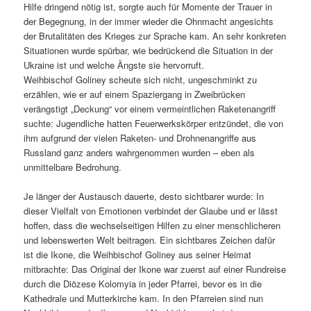
Hilfe dringend nötig ist, sorgte auch für Momente der Trauer in
der Begegnung, in der immer wieder die Ohnmacht angesichts
der Brutalitäten des Krieges zur Sprache kam. An sehr konkreten
Situationen wurde spürbar, wie bedrückend die Situation in der
Ukraine ist und welche Ängste sie hervorruft.
Weihbischof Goliney scheute sich nicht, ungeschminkt zu
erzählen, wie er auf einem Spaziergang in Zweibrücken
verängstigt „Deckung“ vor einem vermeintlichen Raketenangriff
suchte: Jugendliche hatten Feuerwerkskörper entzündet, die von
ihm aufgrund der vielen Raketen- und Drohnenangriffe aus
Russland ganz anders wahrgenommen wurden – eben als
unmittelbare Bedrohung.
Je länger der Austausch dauerte, desto sichtbarer wurde: In
dieser Vielfalt von Emotionen verbindet der Glaube und er lässt
hoffen, dass die wechselseitigen Hilfen zu einer menschlicheren
und lebenswerten Welt beitragen. Ein sichtbares Zeichen dafür
ist die Ikone, die Weihbischof Goliney aus seiner Heimat
mitbrachte: Das Original der Ikone war zuerst auf einer Rundreise
durch die Diözese Kolomyia in jeder Pfarrei, bevor es in die
Kathedrale und Mutterkirche kam. In den Pfarreien sind nun