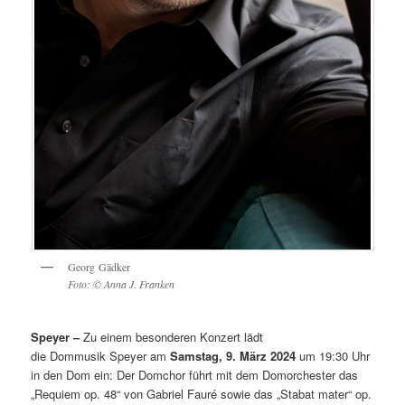
Georg Gädker
Foto: © Anna J. Franken
Speyer –
Zu einem besonderen Konzert lädt
die Dommusik Speyer am
Samstag, 9. März 2024
um 19:30 Uhr
in den Dom ein: Der Domchor führt mit dem Domorchester das
„Requiem op. 48“ von Gabriel Fauré sowie das „Stabat mater“ op.