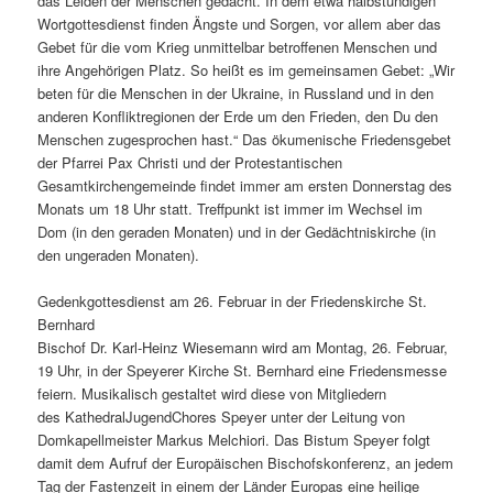
das Leiden der Menschen gedacht. In dem etwa halbstündigen
Wortgottesdienst finden Ängste und Sorgen, vor allem aber das
Gebet für die vom Krieg unmittelbar betroffenen Menschen und
ihre Angehörigen Platz. So heißt es im gemeinsamen Gebet: „Wir
beten für die Menschen in der Ukraine, in Russland und in den
anderen Konfliktregionen der Erde um den Frieden, den Du den
Menschen zugesprochen hast.“ Das ökumenische Friedensgebet
der Pfarrei Pax Christi und der Protestantischen
Gesamtkirchengemeinde findet immer am ersten Donnerstag des
Monats um 18 Uhr statt. Treffpunkt ist immer im Wechsel im
Dom (in den geraden Monaten) und in der Gedächtniskirche (in
den ungeraden Monaten).
Gedenkgottesdienst am 26. Februar in der Friedenskirche St.
Bernhard
Bischof Dr. Karl-Heinz Wiesemann wird am Montag, 26. Februar,
19 Uhr, in der Speyerer Kirche St. Bernhard eine Friedensmesse
feiern. Musikalisch gestaltet wird diese von Mitgliedern
des KathedralJugendChores Speyer unter der Leitung von
Domkapellmeister Markus Melchiori. Das Bistum Speyer folgt
damit dem Aufruf der Europäischen Bischofskonferenz, an jedem
Tag der Fastenzeit in einem der Länder Europas eine heilige