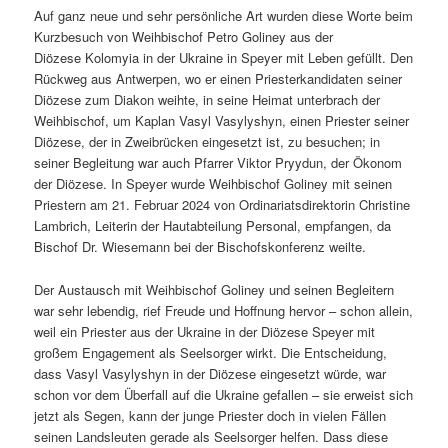
Auf ganz neue und sehr persönliche Art wurden diese Worte beim
Kurzbesuch von Weihbischof Petro Goliney aus der
Diözese Kolomyia in der Ukraine in Speyer mit Leben gefüllt. Den
Rückweg aus Antwerpen, wo er einen Priesterkandidaten seiner
Diözese zum Diakon weihte, in seine Heimat unterbrach der
Weihbischof, um Kaplan Vasyl Vasylyshyn, einen Priester seiner
Diözese, der in Zweibrücken eingesetzt ist, zu besuchen; in
seiner Begleitung war auch Pfarrer Viktor Pryydun, der Ökonom
der Diözese. In Speyer wurde Weihbischof Goliney mit seinen
Priestern am 21. Februar 2024 von Ordinariatsdirektorin Christine
Lambrich, Leiterin der Hautabteilung Personal, empfangen, da
Bischof Dr. Wiesemann bei der Bischofskonferenz weilte.
Der Austausch mit Weihbischof Goliney und seinen Begleitern
war sehr lebendig, rief Freude und Hoffnung hervor – schon allein,
weil ein Priester aus der Ukraine in der Diözese Speyer mit
großem Engagement als Seelsorger wirkt. Die Entscheidung,
dass Vasyl Vasylyshyn in der Diözese eingesetzt würde, war
schon vor dem Überfall auf die Ukraine gefallen – sie erweist sich
jetzt als Segen, kann der junge Priester doch in vielen Fällen
seinen Landsleuten gerade als Seelsorger helfen. Dass diese