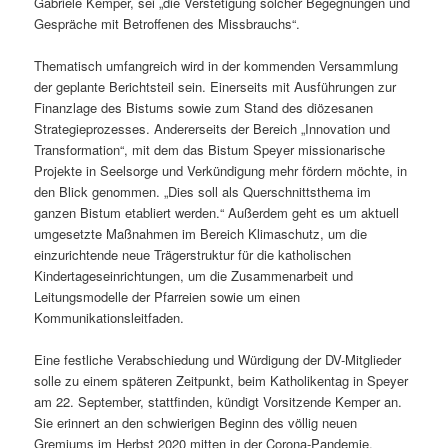
Gabriele Kemper, sei „die Verstetigung solcher Begegnungen und
Gespräche mit Betroffenen des Missbrauchs“.
Thematisch umfangreich wird in der kommenden Versammlung
der geplante Berichtsteil sein. Einerseits mit Ausführungen zur
Finanzlage des Bistums sowie zum Stand des diözesanen
Strategieprozesses. Andererseits der Bereich „Innovation und
Transformation“, mit dem das Bistum Speyer missionarische
Projekte in Seelsorge und Verkündigung mehr fördern möchte, in
den Blick genommen. „Dies soll als Querschnittsthema im
ganzen Bistum etabliert werden.“ Außerdem geht es um aktuell
umgesetzte Maßnahmen im Bereich Klimaschutz, um die
einzurichtende neue Trägerstruktur für die katholischen
Kindertageseinrichtungen, um die Zusammenarbeit und
Leitungsmodelle der Pfarreien sowie um einen
Kommunikationsleitfaden.
Eine festliche Verabschiedung und Würdigung der DV-Mitglieder
solle zu einem späteren Zeitpunkt, beim Katholikentag in Speyer
am 22. September, stattfinden, kündigt Vorsitzende Kemper an.
Sie erinnert an den schwierigen Beginn des völlig neuen
Gremiums im Herbst 2020 mitten in der Corona-Pandemie.