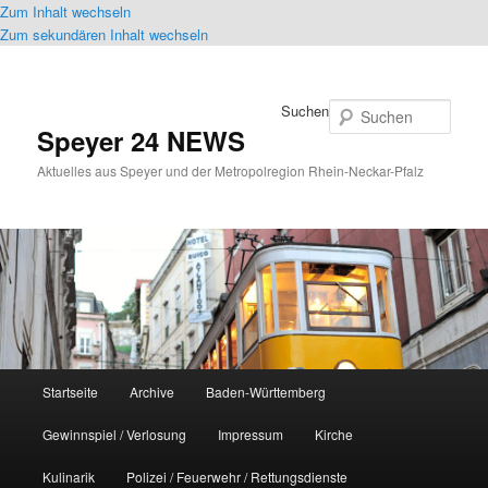
Zum Inhalt wechseln
Zum sekundären Inhalt wechseln
Suchen
Speyer 24 NEWS
Aktuelles aus Speyer und der Metropolregion Rhein-Neckar-Pfalz
Hauptmenü
Startseite
Archive
Baden-Württemberg
Gewinnspiel / Verlosung
Impressum
Kirche
Kulinarik
Polizei / Feuerwehr / Rettungsdienste