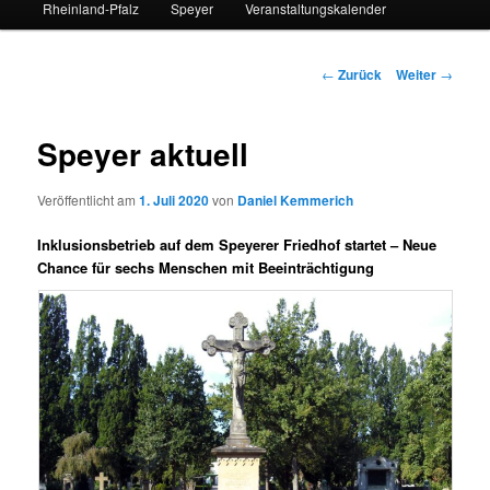
Rheinland-Pfalz
Speyer
Veranstaltungskalender
Beitrags-
←
Zurück
Weiter
→
Navigation
Speyer aktuell
Veröffentlicht am
1. Juli 2020
von
Daniel Kemmerich
Inklusionsbetrieb auf dem Speyerer Friedhof startet – Neue
Chance für sechs Menschen mit Beeinträchtigung