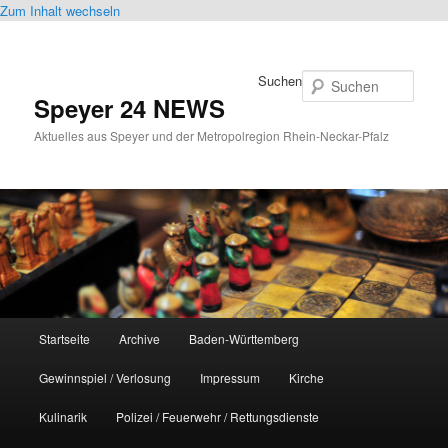
Zum Inhalt wechseln
Suchen
Speyer 24 NEWS
Aktuelles aus Speyer und der Metropolregion Rhein-Neckar-Pfalz
Hauptmenü
Startseite
Archive
Baden-Württemberg
Gewinnspiel / Verlosung
Impressum
Kirche
Kulinarik
Polizei / Feuerwehr / Rettungsdienste