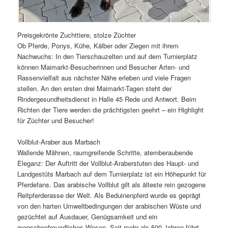
Preisgekrönte Zuchttiere, stolze Züchter
Ob Pferde, Ponys, Kühe, Kälber oder Ziegen mit ihrem
Nachwuchs: In den Tierschauzelten und auf dem Turnierplatz
können Maimarkt-Besucherinnen und Besucher Arten- und
Rassenvielfalt aus nächster Nähe erleben und viele Fragen
stellen. An den ersten drei Maimarkt-Tagen steht der
Rindergesundheitsdienst in Halle 45 Rede und Antwort. Beim
Richten der Tiere werden die prächtigsten geehrt – ein Highlight
für Züchter und Besucher!
Vollblut-Araber aus Marbach
Wallende Mähnen, raumgreifende Schritte, atemberaubende
Eleganz: Der Auftritt der Vollblut-Araberstuten des Haupt- und
Landgestüts Marbach auf dem Turnierplatz ist ein Höhepunkt für
Pferdefans. Das arabische Vollblut gilt als älteste rein gezogene
Reitpferderasse der Welt. Als Beduinenpferd wurde es geprägt
von den harten Umweltbedingungen der arabischen Wüste und
gezüchtet auf Ausdauer, Genügsamkeit und ein
menschenfreundliches Wesen. Seit mehr als 500 Jahren führt