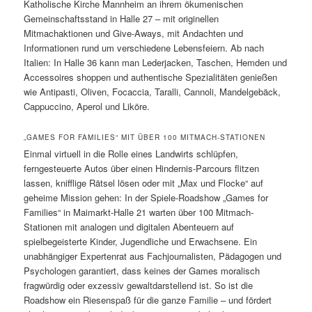
Katholische Kirche Mannheim an ihrem ökumenischen
Gemeinschaftsstand in Halle 27 – mit originellen
Mitmachaktionen und Give-Aways, mit Andachten und
Informationen rund um verschiedene Lebensfeiern. Ab nach
Italien: In Halle 36 kann man Lederjacken, Taschen, Hemden und
Accessoires shoppen und authentische Spezialitäten genießen
wie Antipasti, Oliven, Focaccia, Taralli, Cannoli, Mandelgebäck,
Cappuccino, Aperol und Liköre.
„GAMES FOR FAMILIES“ MIT ÜBER 100 MITMACH-STATIONEN
Einmal virtuell in die Rolle eines Landwirts schlüpfen,
ferngesteuerte Autos über einen Hindernis-Parcours flitzen
lassen, knifflige Rätsel lösen oder mit „Max und Flocke“ auf
geheime Mission gehen: In der Spiele-Roadshow „Games for
Families“ in Maimarkt-Halle 21 warten über 100 Mitmach-
Stationen mit analogen und digitalen Abenteuern auf
spielbegeisterte Kinder, Jugendliche und Erwachsene. Ein
unabhängiger Expertenrat aus Fachjournalisten, Pädagogen und
Psychologen garantiert, dass keines der Games moralisch
fragwürdig oder exzessiv gewaltdarstellend ist. So ist die
Roadshow ein Riesenspaß für die ganze Familie – und fördert