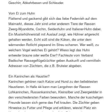
Geschirr, Abkehrbesen und Schleuder.
Vom Ei zum Huhn
Flatternd und gackernd gibt sich das liebe Federvieh auf dem
Maimarkt, dieses Jahr sind unter anderem Tiere der Rassen
Zwerg-Wyandotte, Cochin, Seidenhuhn und Italiener-Huhn dabei.
Ein Musterhühnerstall mit Auslauf zeigt, wie Hühner artgerecht
gehalten werden. Echt süß sind die Küken, die unter dem
wärmenden Rotlicht piepsend im Streu scharren. Wer weiß, zu
welchem Vogel welches Ei gehört? Wieso legt das Huhn
entweder braune oder weiße Eier? Fachleute vom Verband
Badischer Rassegeflügelzüchter geben Auskunft und vermitteln
Adressen von Züchtern, die z.B. Bruteier abgeben.
Ein Kaninchen als Haustier?
Kaninchen gehören nach Katze und Hund zu den beliebtesten
Haustieren. In Halle 44 kann man Langohren der Rassen
Lohkaninchen, Russenkaninchen, Kleinsilber und Zwergwidder in
den verschiedensten Farben bewundern. Manche der kuscheligen
Freunde lassen sich gerne das Fell kraulen. Die Züchter geben
Hinweise zu Futter und Pflege und erklären, wieviel Platz ein