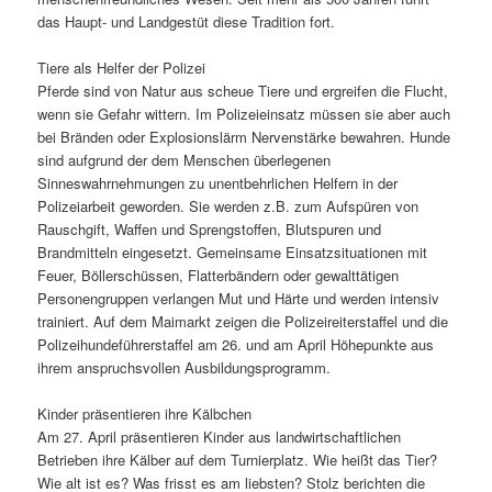
das Haupt- und Landgestüt diese Tradition fort.
Tiere als Helfer der Polizei
Pferde sind von Natur aus scheue Tiere und ergreifen die Flucht,
wenn sie Gefahr wittern. Im Polizeieinsatz müssen sie aber auch
bei Bränden oder Explosionslärm Nervenstärke bewahren. Hunde
sind aufgrund der dem Menschen überlegenen
Sinneswahrnehmungen zu unentbehrlichen Helfern in der
Polizeiarbeit geworden. Sie werden z.B. zum Aufspüren von
Rauschgift, Waffen und Sprengstoffen, Blutspuren und
Brandmitteln eingesetzt. Gemeinsame Einsatzsituationen mit
Feuer, Böllerschüssen, Flatterbändern oder gewalttätigen
Personengruppen verlangen Mut und Härte und werden intensiv
trainiert. Auf dem Maimarkt zeigen die Polizeireiterstaffel und die
Polizeihundeführerstaffel am 26. und am April Höhepunkte aus
ihrem anspruchsvollen Ausbildungsprogramm.
Kinder präsentieren ihre Kälbchen
Am 27. April präsentieren Kinder aus landwirtschaftlichen
Betrieben ihre Kälber auf dem Turnierplatz. Wie heißt das Tier?
Wie alt ist es? Was frisst es am liebsten? Stolz berichten die