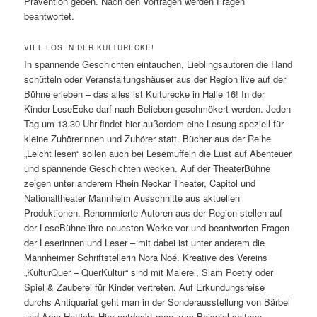
Prävention geben. Nach den Vorträgen werden Fragen
beantwortet.
VIEL LOS IN DER KULTURECKE!
In spannende Geschichten eintauchen, Lieblingsautoren die Hand
schütteln oder Veranstaltungshäuser aus der Region live auf der
Bühne erleben – das alles ist Kulturecke in Halle 16! In der
Kinder-LeseEcke darf nach Belieben geschmökert werden. Jeden
Tag um 13.30 Uhr findet hier außerdem eine Lesung speziell für
kleine Zuhörerinnen und Zuhörer statt. Bücher aus der Reihe
„Leicht lesen“ sollen auch bei Lesemuffeln die Lust auf Abenteuer
und spannende Geschichten wecken. Auf der TheaterBühne
zeigen unter anderem Rhein Neckar Theater, Capitol und
Nationaltheater Mannheim Ausschnitte aus aktuellen
Produktionen. Renommierte Autoren aus der Region stellen auf
der LeseBühne ihre neuesten Werke vor und beantworten Fragen
der Leserinnen und Leser – mit dabei ist unter anderem die
Mannheimer Schriftstellerin Nora Noé. Kreative des Vereins
„KulturQuer – QuerKultur“ sind mit Malerei, Slam Poetry oder
Spiel & Zauberei für Kinder vertreten. Auf Erkundungsreise
durchs Antiquariat geht man in der Sonderausstellung von Bärbel
und Arno Hettich: Hier entdeckt man zum Beispiel seltene