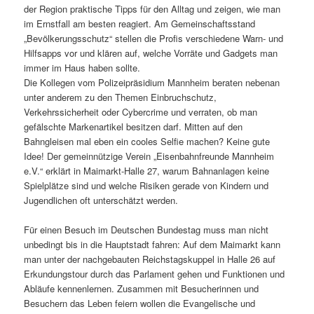
der Region praktische Tipps für den Alltag und zeigen, wie man
im Ernstfall am besten reagiert. Am Gemeinschaftsstand
„Bevölkerungsschutz“ stellen die Profis verschiedene Warn- und
Hilfsapps vor und klären auf, welche Vorräte und Gadgets man
immer im Haus haben sollte.
Die Kollegen vom Polizeipräsidium Mannheim beraten nebenan
unter anderem zu den Themen Einbruchschutz,
Verkehrssicherheit oder Cybercrime und verraten, ob man
gefälschte Markenartikel besitzen darf. Mitten auf den
Bahngleisen mal eben ein cooles Selfie machen? Keine gute
Idee! Der gemeinnützige Verein „Eisenbahnfreunde Mannheim
e.V.“ erklärt in Maimarkt-Halle 27, warum Bahnanlagen keine
Spielplätze sind und welche Risiken gerade von Kindern und
Jugendlichen oft unterschätzt werden.
Für einen Besuch im Deutschen Bundestag muss man nicht
unbedingt bis in die Hauptstadt fahren: Auf dem Maimarkt kann
man unter der nachgebauten Reichstagskuppel in Halle 26 auf
Erkundungstour durch das Parlament gehen und Funktionen und
Abläufe kennenlernen. Zusammen mit Besucherinnen und
Besuchern das Leben feiern wollen die Evangelische und