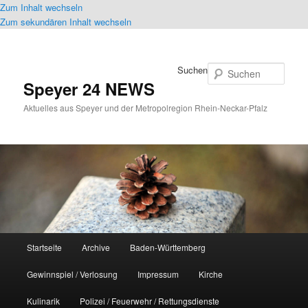
Zum Inhalt wechseln
Zum sekundären Inhalt wechseln
Suchen
Speyer 24 NEWS
Aktuelles aus Speyer und der Metropolregion Rhein-Neckar-Pfalz
Hauptmenü
Startseite
Archive
Baden-Württemberg
Gewinnspiel / Verlosung
Impressum
Kirche
Kulinarik
Polizei / Feuerwehr / Rettungsdienste