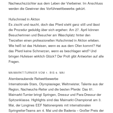
Nachwuchszüchter aus dem Leben der Vierbeiner. Im Anschluss
werden die Gewinner des Vorführwettbewerbs gekürt.
Hufschmied in Aktion
Es zischt und raucht, doch das Pferd steht ganz still und lässt
die Prozedur geduldig über sich ergehen: Am 27. April können
Besucherinnen und Besucher am Waschplatz hinter den
Tierzelten einen professionellen Hufschmied in Aktion erleben.
Wie heiß ist das Hufeisen, wenn es aus dem Ofen kommt? Hat
das Pferd keine Schmerzen, wenn es beschlagen wird? Und
bringen Hufeisen wirklich Glück? Der Profi gibt Antworten auf alle
Fragen.
MAIMARKT-TURNIER VOM 1. BIS 6. MAI
Atemberaubende Reitwettbewerbe
Internationale Stars, Olympiasieger, Weltmeister, Talente aus der
Region, Nachwuchs-Reiter und die besten Pferde: Das 61.
Maimarkt-Turnier bringt Springen, Dressur und Para-Dressur der
Spitzenklasse. Highlights sind das Maimarkt-Championat am 3.
Mai, der Longines EEF Nationenpreis mit internationalen
Springreiter-Teams am 4. Mai und die Badenia – Großer Preis der