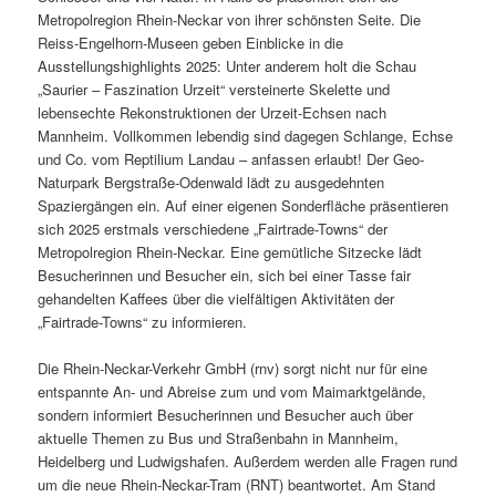
Metropolregion Rhein-Neckar von ihrer schönsten Seite. Die
Reiss-Engelhorn-Museen geben Einblicke in die
Ausstellungshighlights 2025: Unter anderem holt die Schau
„Saurier – Faszination Urzeit“ versteinerte Skelette und
lebensechte Rekonstruktionen der Urzeit-Echsen nach
Mannheim. Vollkommen lebendig sind dagegen Schlange, Echse
und Co. vom Reptilium Landau – anfassen erlaubt! Der Geo-
Naturpark Bergstraße-Odenwald lädt zu ausgedehnten
Spaziergängen ein. Auf einer eigenen Sonderfläche präsentieren
sich 2025 erstmals verschiedene „Fairtrade-Towns“ der
Metropolregion Rhein-Neckar. Eine gemütliche Sitzecke lädt
Besucherinnen und Besucher ein, sich bei einer Tasse fair
gehandelten Kaffees über die vielfältigen Aktivitäten der
„Fairtrade-Towns“ zu informieren.
Die Rhein-Neckar-Verkehr GmbH (rnv) sorgt nicht nur für eine
entspannte An- und Abreise zum und vom Maimarktgelände,
sondern informiert Besucherinnen und Besucher auch über
aktuelle Themen zu Bus und Straßenbahn in Mannheim,
Heidelberg und Ludwigshafen. Außerdem werden alle Fragen rund
um die neue Rhein-Neckar-Tram (RNT) beantwortet. Am Stand