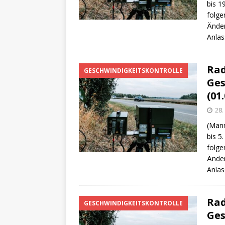
bis 1
folge
Änder
Anlas
Rad
GESCHWINDIGKEITSKONTROLLE
Ges
(01.
28.
(Mann
bis 5
folge
Änder
Anlas
Rad
GESCHWINDIGKEITSKONTROLLE
Ges