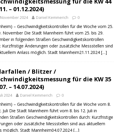
chwindigkeitsmessung für die KW 44
ng / Speyer
SPEYER
11. – 01.12.2024)
/ Konsumcannabisgesetz (KCanG)
BLAULICHTMELDUNGEN
. November 2024
Daniel Kemmerich
0
heim) – Geschwindigkeitskontrollen für die Woche vom 25.
9. November Die Stadt Mannheim führt vom 25. bis 29.
ber in folgenden Straßen Geschwindigkeitskontrollen
: Kurzfristige Änderungen oder zusätzliche Messstellen sind
ktuellem Anlass möglich. Stadt Mannheim21.11.2024
[…]
arfallen / Blitzer /
chwindigkeitsmessung für die KW 35
07. – 14.07.2024)
Juli 2024
Daniel Kemmerich
0
heim) – Geschwindigkeitskontrollen für die Woche vom 8.
2. Juli Die Stadt Mannheim führt vom 8. bis 12. Juli in
nden Straßen Geschwindigkeitskontrollen durch: Kurzfristige
ungen oder zusätzliche Messstellen sind aus aktuellem
s möglich. Stadt Mannheim04.07.2024
[…]