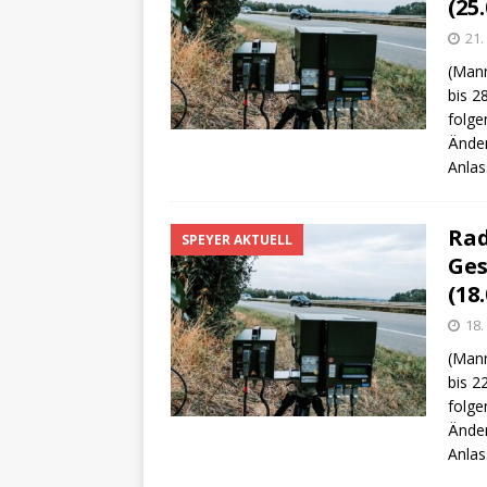
(25.
21.
(Mann
bis 2
folge
Änder
Anlas
Rad
SPEYER AKTUELL
Ges
(18.
18.
(Mann
bis 2
folge
Änder
Anlas