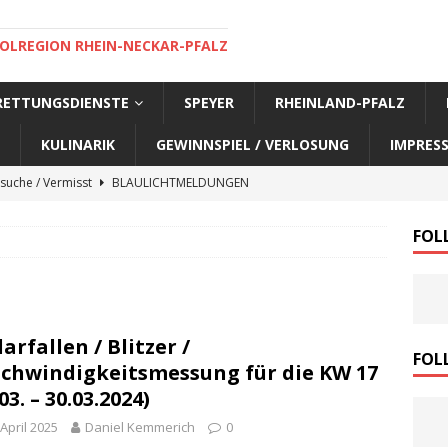
OLREGION RHEIN-NECKAR-PFALZ
 RETTUNGSDIENSTE
SPEYER
RHEINLAND-PFALZ
KULINARIK
GEWINNSPIEL / VERLOSUNG
IMPRES
suche / Vermisst
BLAULICHTMELDUNGEN
suche / Vermisst
BLAULICHTMELDUNGEN
FOL
suche / Vermisst
BLAULICHTMELDUNGEN
suche / Vermisst
SPEYER AKTUELL
suche / Vermisst
BLAULICHTMELDUNGEN
arfallen / Blitzer /
nensuche / Vermisst
BLAULICHTMELDUNGEN
FOL
chwindigkeitsmessung für die KW 17
nensuche / Vermisst
BLAULICHTMELDUNGEN
03. – 30.03.2024)
e Warnmeldung der Polizei
BLAULICHTMELDUNGEN
 April 2025
Daniel Kemmerich
0