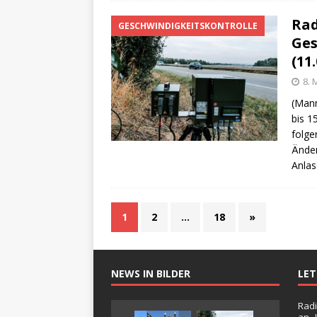
Rad
GESCHWINDIGKEITSKONTROLLE
Ges
(11.
8. 
(Mann
bis 1
folge
Änder
Anlas
1
2
…
18
»
NEWS IN BILDER
LE
Radi