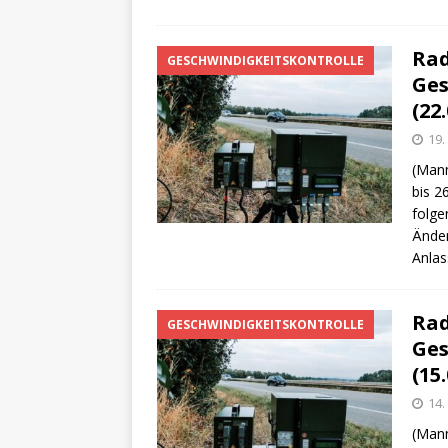
Rad
GESCHWINDIGKEITSKONTROLLE
Ges
(22.
19.
(Mann
bis 2
folge
Änder
Anlas
Rad
GESCHWINDIGKEITSKONTROLLE
Ges
(15.
14.
(Mann