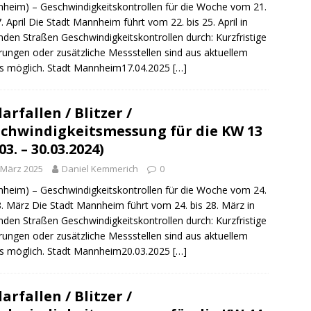
sonensuche / Öffentlichkeitsfahndung
BLAULICHTMELDUNGEN
heim) – Geschwindigkeitskontrollen für die Woche vom 21.
7. April Die Stadt Mannheim führt vom 22. bis 25. April in
sonensuche / Vermisste Person
BLAULICHTMELDUNGEN
nden Straßen Geschwindigkeitskontrollen durch: Kurzfristige
ungen oder zusätzliche Messstellen sind aus aktuellem
ldung Polizei
BLAULICHTMELDUNGEN
s möglich. Stadt Mannheim17.04.2025
[…]
tlichkeitsfahndung
BLAULICHTMELDUNGEN
elt – Militärischer Übungsplatz Dudenhofen / Speyer
UMWELT
arfallen / Blitzer /
chwindigkeitsmessung für die KW 13
03. – 30.03.2024)
bogen spendet 10.000.- € an „Kinder unterm Regenbogen“
 März 2025
Daniel Kemmerich
0
heim) – Geschwindigkeitskontrollen für die Woche vom 24.
/ Blitzer / Geschwindigkeitsmessung für die KW 19 (05.05. –
8. März Die Stadt Mannheim führt vom 24. bis 28. März in
GKEITSKONTROLLE
nden Straßen Geschwindigkeitskontrollen durch: Kurzfristige
ungen oder zusätzliche Messstellen sind aus aktuellem
uipe gewinnt vor der Schweiz den Longines EEF Nations Cup im
s möglich. Stadt Mannheim20.03.2025
[…]
-WÜRTTEMBERG
eum Speyer / Brazzeltag
SPEYER
arfallen / Blitzer /