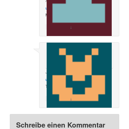
Alexander Eisert
sagte am
25. April 2022
um 8:52 am
:
Maimesse
↓
Kommentiere
Jochen Wagner
sagte am
25. April 2022
um 8:24 pm
:
Tolle Messe
↓
Kommentiere
Schreibe einen Kommentar