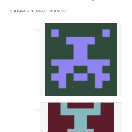
3 GEDANKEN ZU „
MANNHEIMER MESSE
“
Nathalie Bühler Gast
sagte am
25. April
2022 um 8:46 am
:
Maimess
Gesunde Grüße Frau Bühler Gast
↓
Kommentiere