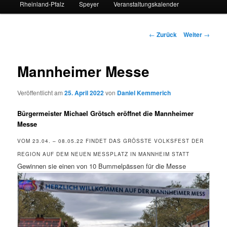
Rheinland-Pfalz
Speyer
Veranstaltungskalender
Beitrags-
←
Zurück
Weiter
→
Navigation
Mannheimer Messe
Veröffentlicht am
25. April 2022
von
Daniel Kemmerich
Bürgermeister Michael Grötsch eröffnet die Mannheimer
Messe
VOM 23.04. – 08.05.22 FINDET DAS GRÖSSTE VOLKSFEST DER R
EGION AUF DEM NEUEN MESSPLATZ IN MANNHEIM STATT
Gewinnen sie einen von 10 Bummelpässen für die Messe