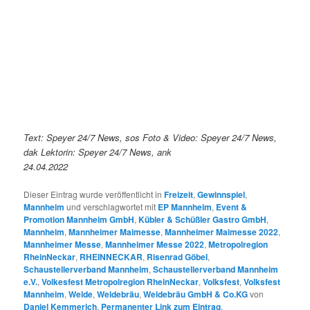
Text: Speyer 24/7 News, sos Foto & Video: Speyer 24/7 News,
dak Lektorin: Speyer 24/7 News, ank
24.04.2022
Dieser Eintrag wurde veröffentlicht in
Freizeit
,
Gewinnspiel
,
Mannheim
und verschlagwortet mit
EP Mannheim
,
Event &
Promotion Mannheim GmbH
,
Kübler & Schüßler Gastro GmbH
,
Mannheim
,
Mannheimer Maimesse
,
Mannheimer Maimesse 2022
,
Mannheimer Messe
,
Mannheimer Messe 2022
,
Metropolregion
RheinNeckar
,
RHEINNECKAR
,
Risenrad Göbel
,
Schaustellerverband Mannheim
,
Schaustellerverband Mannheim
e.V.
,
Volkesfest Metropolregion RheinNeckar
,
Volksfest
,
Volksfest
Mannheim
,
Welde
,
Weldebräu
,
Weldebräu GmbH & Co.KG
von
Daniel Kemmerich
.
Permanenter Link zum Eintrag
.