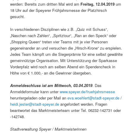
werden: Bereits zum dritten Mal wird am
Freitag, 12.04.2019
um
18 Uhr auf der Speyerer Frühjahrsmesse der Platzhirsch
gesucht.
In verschiedenen Disziplinen wie z.B. „Quiz mit Schuss“,
„Naschen nach Zahlen“, „Spritztour“, „Ran an den Speck“ oder
„Shopping Queen“ treten vier Teams mit je vier Personen
gegeneinander an und versuchen die „Hirsch-Krone“ zu erspielen.
Jedes Team kämpft um die Siegerprämie für eine selbst gewählte
gemeinnützige Organisation. Mit Unterstützung der Sparkasse
Vorderpfalz wird noch am selben Abend ein Spendencheck in
Höhe von € 1.000,- an die Gewinner übergeben.
Anmeldeschluss ist am Mittwoch, 03.04.2019
. Das
Anmeldeformular kann unter
www.speyer.de/fruehjahrsmesse
heruntergeladen oder per Mail an
eva.woehlert@stadt-speyer.de
/
heidi.jester@stadt-speyer.de
angefordert werden. Fragen
beantwortet das Marktmeisterteam unter Tel. 06232-142731 oder
-142748.
Stadtverwaltung Speyer / Marktmeisterinnen