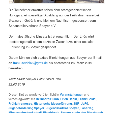
Die Teilnehmer erwartet neben dem stadtgeschichtlichen
Rundgang ein geselliger Ausklang auf der Frühjahrsmesse bei
Bratwurst, Getränk und kleinem Nachtisch, gesponsert vom
Schaustellerverband Speyer e.V.
Der majestätische Einsatz ist ehrenamtlich. Der Erlös wird
traditionsgemäß einem sozialen Zweck bzw. einer sozialen
Einrichtung in Speyer gespendet.
Darum können sich soziale Einrichtungen aus Speyer per Email
an
frank.seidel66@gmx.de
bis spätestens 26. März 2019
bewerben.
Text: Stadt Speyer Foto: S24N, dak
22.03.2019
Dieser Eintrag wurde veröffentlicht in
Veranstaltungen
und
verschlagwortet mit
Bernhard Bumb
,
Erich Hackl
,
Frank Seidel
,
Frühjahrsmesse
,
Historische Messeführung
,
JSR
,
JuFö
,
Jugendförderung Speyer
,
Jugendstadtrat Speyer
,
Lasertag
,
Mitternachtsbasketball
,
Platzhirsch
,
Speyer sucht den Platzhirsch
,