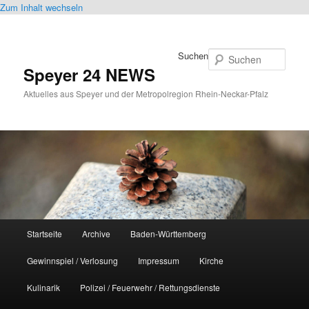
Zum Inhalt wechseln
Suchen
Speyer 24 NEWS
Aktuelles aus Speyer und der Metropolregion Rhein-Neckar-Pfalz
Hauptmenü
Startseite
Archive
Baden-Württemberg
Gewinnspiel / Verlosung
Impressum
Kirche
Kulinarik
Polizei / Feuerwehr / Rettungsdienste