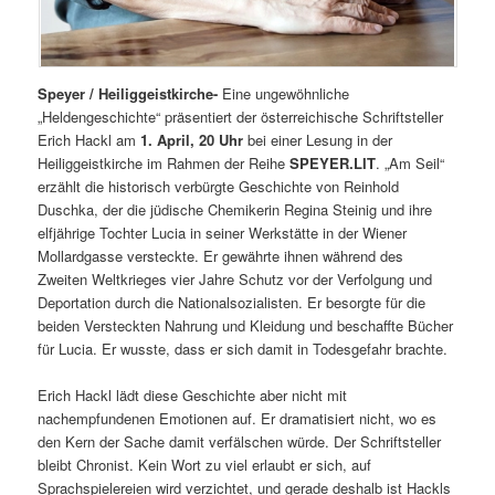
Speyer / Heiliggeistkirche-
Eine ungewöhnliche
„Heldengeschichte“ präsentiert der österreichische Schriftsteller
Erich Hackl am
1. April, 20 Uhr
bei einer Lesung in der
Heiliggeistkirche im Rahmen der Reihe
SPEYER.LIT
. „Am Seil“
erzählt die historisch verbürgte Geschichte von Reinhold
Duschka, der die jüdische Chemikerin Regina Steinig und ihre
elfjährige Tochter Lucia in seiner Werkstätte in der Wiener
Mollardgasse versteckte. Er gewährte ihnen während des
Zweiten Weltkrieges vier Jahre Schutz vor der Verfolgung und
Deportation durch die Nationalsozialisten. Er besorgte für die
beiden Versteckten Nahrung und Kleidung und beschaffte Bücher
für Lucia. Er wusste, dass er sich damit in Todesgefahr brachte.
Erich Hackl lädt diese Geschichte aber nicht mit
nachempfundenen Emotionen auf. Er dramatisiert nicht, wo es
den Kern der Sache damit verfälschen würde. Der Schriftsteller
bleibt Chronist. Kein Wort zu viel erlaubt er sich, auf
Sprachspielereien wird verzichtet, und gerade deshalb ist Hackls