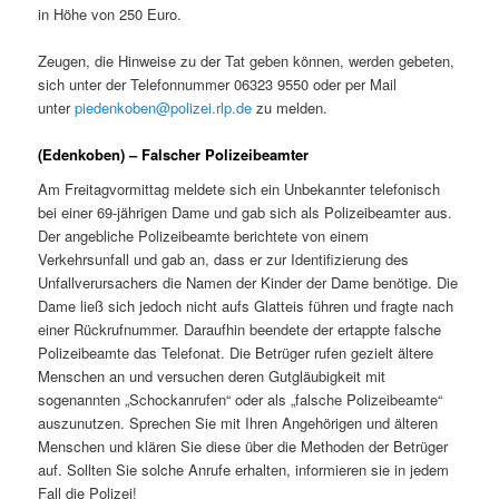
in Höhe von 250 Euro.
Zeugen, die Hinweise zu der Tat geben können, werden gebeten,
sich unter der Telefonnummer 06323 9550 oder per Mail
unter
piedenkoben@polizei.rlp.de
zu melden.
(Edenkoben) – Falscher Polizeibeamter
Am Freitagvormittag meldete sich ein Unbekannter telefonisch
bei einer 69-jährigen Dame und gab sich als Polizeibeamter aus.
Der angebliche Polizeibeamte berichtete von einem
Verkehrsunfall und gab an, dass er zur Identifizierung des
Unfallverursachers die Namen der Kinder der Dame benötige. Die
Dame ließ sich jedoch nicht aufs Glatteis führen und fragte nach
einer Rückrufnummer. Daraufhin beendete der ertappte falsche
Polizeibeamte das Telefonat. Die Betrüger rufen gezielt ältere
Menschen an und versuchen deren Gutgläubigkeit mit
sogenannten „Schockanrufen“ oder als „falsche Polizeibeamte“
auszunutzen. Sprechen Sie mit Ihren Angehörigen und älteren
Menschen und klären Sie diese über die Methoden der Betrüger
auf. Sollten Sie solche Anrufe erhalten, informieren sie in jedem
Fall die Polizei!