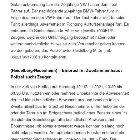
Gefahrenbremsung fuhr der 20-jährige VW-Fahrer dem Taxi-
Fahrer auf. Der nachfolgende 20-jährige BMW-Fahrer fuhr in
Folge dessen dem VW-Fahrer auf. Der Taxi-Fahrer setzte seine
Fahrt allerdings unvermittelt in Richtung Kurfürstenanlage fort. Es
entstand ein Sachschaden in Höhe von jeweils 1000EUR.
Zeugen, welche den Unfallhergang beobachtet haben oder
weitere sachdienliche Hinweise zum Verursacher geben können,
werden gebeten, das Polizeirevier Heidelberg-Mitte (Tel.:
06221/991700) zu kontaktieren.
(Heidelberg-Neuenheim) – Einbruch in Zweifamilienhaus /
Polizei sucht Zeugen
In der Zeit von Freitag auf Samstag 12./13.11.2021, 13.30 bis
00.30 Uhr, nutzten ein oder mehrere Unbekannte die Abwesenheit
der im Urlaub befindlichen Bewohner aus und brachen in ein
Zweifamilienhaus im Stadtteil Neuenheim ein. Hier hebelten der
oder die Täter ein im Erdgeschoss befindliches Fenster eines im
Bereich der Gabelsbergstraße befindlichen Anwesens auf.
Erkenntnisse, ob etwas entwendet wurde konnten bislang noch
nicht erlangt werden. Am aufgebrochenen Fenster entstand ein
geschätzter Sachschaden in Höhe von ca. 300,- Euro. Die