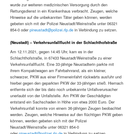
wurde zur weiteren medizinischen Versorgung durch den
Rettungsdienst in ein Krankenhaus verbracht. Zeugen, welche
Hinweise auf die unbekannten Täter geben können, werden
gebeten sich mit der Polizei Neustadt/Weinstraße unter 06321
854-0 oder
pineustadt@polizei.rlp.de
in Verbindung zu setzen.
(Neustadt) – Verkehrsunfallflucht in der Schlachthofstraße
Am 12.11.2021, gegen 14:45 Uhr, kam es in der
Schlachthofstraße, in 67433 Neustadt/Weinstraße zu einer
Verkehrsunfallflucht. Eine 33-jährige Neustadterin parkte mit
ihrem Kompaktwagen am Fahrbahnrand, als ein kleiner,
schwarzer, PKW aus einer Firmeneinfahrt rückwärts ausfuhr und
hierbei gegen den geparkten PKW der 33-jährigen stieß. Hiernach
entfernte sich der bis dato noch unbekannte Unfallverursacher
unerlaubt von der Unfallstelle. Am PKW der Geschädigten
entstand ein Sachschaden in Höhe von etwa 2000 Euro. Der
Verkehrsunfall konnte von einem 36-jährigen Zeugen beobachtet
werden. Zeugen, welche Hinweise auf den flüchtigen PKW geben
können, werden gebeten sich mit der Polizei
Neustadt/Weinstraße unter 06321 854-0
oder
pineustadt@polizei.rlp.de
in Verbindung zu setzen.