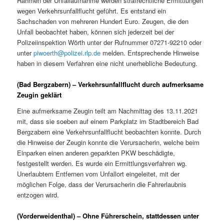
Rahmen der Unfallaufnahme werden strafrechtliche Ermittlungen
wegen Verkehrsunfallflucht geführt. Es entstand ein
Sachschaden von mehreren Hundert Euro. Zeugen, die den
Unfall beobachtet haben, können sich jederzeit bei der
Polizeiinspektion Wörth unter der Rufnummer 07271-92210 oder
unter
piwoerth@polizei.rlp.de
melden. Entsprechende Hinweise
haben in diesem Verfahren eine nicht unerhebliche Bedeutung.
(Bad Bergzabern) – Verkehrsunfallflucht durch aufmerksame
Zeugin geklärt
Eine aufmerksame Zeugin teilt am Nachmittag des 13.11.2021
mit, dass sie soeben auf einem Parkplatz im Stadtbereich Bad
Bergzabern eine Verkehrsunfallflucht beobachten konnte. Durch
die Hinweise der Zeugin konnte die Verursacherin, welche beim
Einparken einen anderen geparkten PKW beschädigte,
festgestellt werden. Es wurde ein Ermittlungsverfahren wg.
Unerlaubtem Entfernen vom Unfallort eingeleitet, mit der
möglichen Folge, dass der Verursacherin die Fahrerlaubnis
entzogen wird.
(Vorderweidenthal) – Ohne Führerschein, stattdessen unter