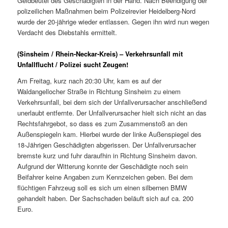
Geldbeutel des Geschädigten in der Hand. Nach Beendigung der
polizeilichen Maßnahmen beim Polizeirevier Heidelberg-Nord
wurde der 20-jährige wieder entlassen. Gegen ihn wird nun wegen
Verdacht des Diebstahls ermittelt.
(Sinsheim / Rhein-Neckar-Kreis) – Verkehrsunfall mit
Unfallflucht / Polizei sucht Zeugen!
Am Freitag, kurz nach 20:30 Uhr, kam es auf der
Waldangellocher Straße in Richtung Sinsheim zu einem
Verkehrsunfall, bei dem sich der Unfallverursacher anschließend
unerlaubt entfernte. Der Unfallverursacher hielt sich nicht an das
Rechtsfahrgebot, so dass es zum Zusammenstoß an den
Außenspiegeln kam. Hierbei wurde der linke Außenspiegel des
18-Jährigen Geschädigten abgerissen. Der Unfallverursacher
bremste kurz und fuhr daraufhin in Richtung Sinsheim davon.
Aufgrund der Witterung konnte der Geschädigte noch sein
Beifahrer keine Angaben zum Kennzeichen geben. Bei dem
flüchtigen Fahrzeug soll es sich um einen silbernen BMW
gehandelt haben. Der Sachschaden beläuft sich auf ca. 200
Euro.