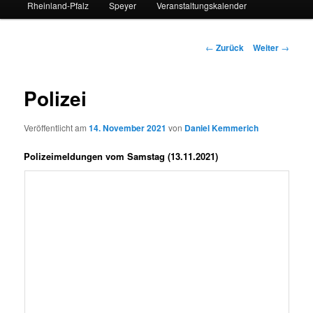
Rheinland-Pfalz
Speyer
Veranstaltungskalender
Beitrags-
←
Zurück
Weiter
→
Navigation
Polizei
Veröffentlicht am
14. November 2021
von
Daniel Kemmerich
Polizeimeldungen vom Samstag (13.11.2021)