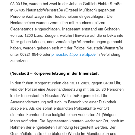
08:00 Uhr, wurden bei zwei in der Johann-Gottlieb-Fichte-Straße,
in 67435 Neustadt/Weinstraße (Ortsteil Mußbach) geparkten
Personenkraftwagen die Heckscheiben eingeschlagen. Die
Heckscheiben wurden vermutlich mittels eines spitzen
Gegenstands eingeschlagen. Insgesamt entstand ein Schaden
von ca. 1200 Euro. Zeugen, welche Hinweise auf die unbekannte
Täter geben können, oder verdächtige Wahrnehmungen gemacht
haben, werden gebeten sich mit der Polizei Neustadt/Weinstraße
unter 06321 854-0 oder
pineustadt@polizei.rlp.de
in Verbindung
zu setzen.
(Neustadt) – Körperverletzung in der Innenstadt
In den frühen Morgenstunden des 13.11.2021, gegen 04:30 Uhr,
wird der Polizei eine Auseinandersetzung mit bis zu 30 Personen
in der Innenstadt in Neustadt/Weinstraße gemeldet. Die
Auseinandersetzung soll sich im Bereich vor einer Diskothek
abspielen. Als die sofort entsandten Polizeikräfte vor Ort
eintrafen konnten diese lediglich einen verletzten 21-jährigen
Mann vorfinden. Die Aggressoren konnten weder vor Ort, noch im
Rahmen der eingeleiteten Fahndung festgestellt werden. Der
Geschädigte hatte eine blutende Wunde im Mundbereich und