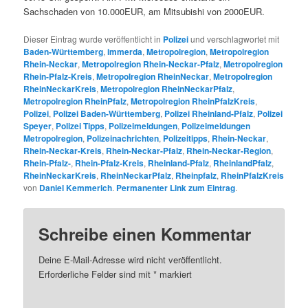
Sachschaden von 10.000EUR, am Mitsubishi von 2000EUR.
Dieser Eintrag wurde veröffentlicht in
Polizei
und verschlagwortet mit
Baden-Württemberg
,
immerda
,
Metropolregion
,
Metropolregion
Rhein-Neckar
,
Metropolregion Rhein-Neckar-Pfalz
,
Metropolregion
Rhein-Pfalz-Kreis
,
Metropolregion RheinNeckar
,
Metropolregion
RheinNeckarKreis
,
Metropolregion RheinNeckarPfalz
,
Metropolregion RheinPfalz
,
Metropolregion RheinPfalzKreis
,
Polizei
,
Polizei Baden-Württemberg
,
Polizei Rheinland-Pfalz
,
Polizei
Speyer
,
Polizei Tipps
,
Polizeimeldungen
,
Polizeimeldungen
Metropolregion
,
Polizeinachrichten
,
Polizeitipps
,
Rhein-Neckar
,
Rhein-Neckar-Kreis
,
Rhein-Neckar-Pfalz
,
Rhein-Neckar-Region
,
Rhein-Pfalz-
,
Rhein-Pfalz-Kreis
,
Rheinland-Pfalz
,
RheinlandPfalz
,
RheinNeckarKreis
,
RheinNeckarPfalz
,
Rheinpfalz
,
RheinPfalzKreis
von
Daniel Kemmerich
.
Permanenter Link zum Eintrag
.
Schreibe einen Kommentar
Deine E-Mail-Adresse wird nicht veröffentlicht.
Erforderliche Felder sind mit
*
markiert