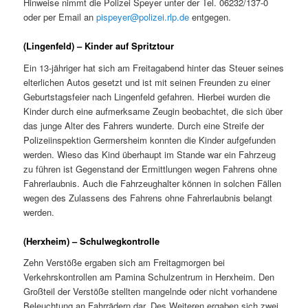
Hinweise nimmt die Polizei Speyer unter der Tel. 06232/137-0
oder per Email an
pispeyer@polizei.rlp.de
entgegen.
(Lingenfeld) – Kinder auf Spritztour
Ein 13-jähriger hat sich am Freitagabend hinter das Steuer seines
elterlichen Autos gesetzt und ist mit seinen Freunden zu einer
Geburtstagsfeier nach Lingenfeld gefahren. Hierbei wurden die
Kinder durch eine aufmerksame Zeugin beobachtet, die sich über
das junge Alter des Fahrers wunderte. Durch eine Streife der
Polizeiinspektion Germersheim konnten die Kinder aufgefunden
werden. Wieso das Kind überhaupt im Stande war ein Fahrzeug
zu führen ist Gegenstand der Ermittlungen wegen Fahrens ohne
Fahrerlaubnis. Auch die Fahrzeughalter können in solchen Fällen
wegen des Zulassens des Fahrens ohne Fahrerlaubnis belangt
werden.
(Herxheim) – Schulwegkontrolle
Zehn Verstöße ergaben sich am Freitagmorgen bei
Verkehrskontrollen am Pamina Schulzentrum in Herxheim. Den
Großteil der Verstöße stellten mangelnde oder nicht vorhandene
Beleuchtung an Fahrrädern dar. Des Weiteren ergaben sich zwei