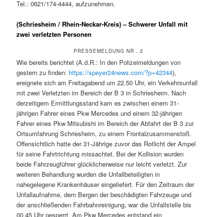
Tel.: 0621/174-4444, aufzunehmen.
(Schriesheim / Rhein-Neckar-Kreis) – Schwerer Unfall mit
zwei verletzten Personen
PRESSEMELDUNG NR . 2
Wie bereits berichtet (A.d.R.: In den Polizeimeldungen von
gestern zu finden:
https://speyer24news.com/?p=42344
),
ereignete sich am Freitagabend um 22.50 Uhr, ein Verkehrsunfall
mit zwei Verletzten im Bereich der B 3 in Schriesheim. Nach
derzeitigem Ermittlungsstand kam es zwischen einem 31-
jährigen Fahrer eines Pkw Mercedes und einem 32-jährigen
Fahrer eines Pkw Mitsubishi im Bereich der Abfahrt der B 3 zur
Ortsumfahrung Schriesheim, zu einem Frontalzusammenstoß.
Offensichtlich hatte der 31-Jährige zuvor das Rotlicht der Ampel
für seine Fahrtrichtung missachtet. Bei der Kollision wurden
beide Fahrzeugführer glücklicherweise nur leicht verletzt. Zur
weiteren Behandlung wurden die Unfallbeteiligten in
nahegelegene Krankenhäuser eingeliefert. Für den Zeitraum der
Unfallaufnahme, dem Bergen der beschädigten Fahrzeuge und
der anschließenden Fahrbahnreinigung, war die Unfallstelle bis
00.45 Uhr gesperrt. Am Pkw Mercedes entstand ein