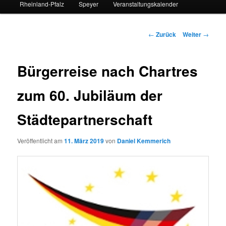
Rheinland-Pfalz
Speyer
Veranstaltungskalender
Beitrags-
←
Zurück
Weiter
→
Navigation
Bürgerreise nach Chartres
zum 60. Jubiläum der
Städtepartnerschaft
Veröffentlicht am
11. März 2019
von
Daniel Kemmerich