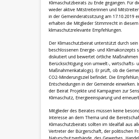
[ 4. Mai 2025 ]
Veranstaltu
Klimaschutzbeirats zu Ende gegangen. Für di
wieder aktive Mitstreiterinnen und Mitstreit
[ 29. März 2024 ]
Polizei 
in der Gemeinderatssitzung am 17.10.2019 er
erhalten die Mitglieder Stimmrecht in diese
klimaschutzrelevante Empfehlungen.
Der Klimaschutzbeirat unterstützt durch s
beschlossenen Energie- und Klimakonzepts 
diskutiert und bewertet örtliche Maßnahmen
Berücksichtigung von umwelt-, wirtschafts- u
Maßnahmenkatalogs). Er prüft, ob die Gemei
CO2-Minderungsziel befindet. Die Empfehlung
Entscheidungen in der Gemeinde einwirken. 
der Beirat Projekte und Kampagnen zur Sensib
Klimaschutz, Energieeinsparung und erneuer
Mitglieder des Beirates müssen keine besond
Interesse an dem Thema und die Bereitschaft 
Klimaschutzbeirats sollten im Idealfall aus a
Vertreter der Bürgerschaft, der politischen
Naturschutzverbände, des Gewerbes, Handels 