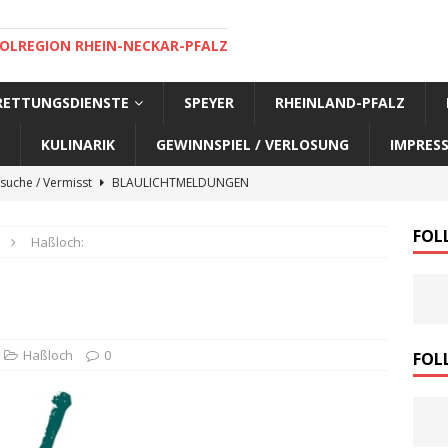
OLREGION RHEIN-NECKAR-PFALZ
 RETTUNGSDIENSTE
SPEYER
RHEINLAND-PFALZ
KULINARIK
GEWINNSPIEL / VERLOSUNG
IMPRES
suche / Vermisst
BLAULICHTMELDUNGEN
suche / Vermisst
BLAULICHTMELDUNGEN
FOL
Haßloch:
suche / Vermisst
BLAULICHTMELDUNGEN
suche / Vermisst
SPEYER AKTUELL
suche / Vermisst
BLAULICHTMELDUNGEN
nensuche / Vermisst
BLAULICHTMELDUNGEN
Haßloch
0
FOL
nensuche / Vermisst
BLAULICHTMELDUNGEN
e Warnmeldung der Polizei
BLAULICHTMELDUNGEN