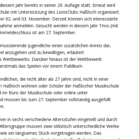
esem Jahr bereits in seiner 29. Auflage statt. Erneut wird
hule mit Unterstützung des LionsClubs Haßloch organisiert.
er 02. und 03. November. Derzeit können sich interessierte
lnahme anmelden. Gesucht werden in diesem Jahr Trios (mit
 Anmeldeschluss ist am 27. September.
musizierende Jugendliche einen zusätzlichen Anreiz dar,
el anzugehen und zu bewältigen, erläutert
des Wettbewerbs. Darüber hinaus ist der Wettbewerb
 erstmals das Spielen vor einem Publikum.
lichen, die nicht älter als 27 Jahre sind, nicht in einer
in Haßloch wohnen oder Schüler der Haßlocher Musikschule
 im Büro der Musikschule oder online unter
nd müssen bis zum 27. September vollständig ausgefüllt
en.
r in sechs verschiedene Altersstufen eingeteilt und durch
 Altersgruppe müssen zwei stilistisch unterschiedliche Werke
sowie ein langsames Stück vorgetragen werden. Das