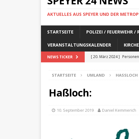
SPEYER 24 NEWS
AKTUELLES AUS SPEYER UND DER METROP
STARTSEITE
POLIZEI / FEUERWEHR /
VERANSTALTUNGSKALENDER
KIRCHE
[ 20. März 2024 ]
Personen
NEWS TICKER
[ 17. März 2024 ]
Personen
STARTSEITE
UMLAND
HASSLOCH
[ 17. März 2024 ]
Personen
[ 17. März 2024 ]
Personen
Haßloch:
[ 17. März 2024 ]
Personen
[ 29. Februar 2024 ]
Perso
10. September 2019
Daniel Kemmerich
[ 29. Februar 2024 ]
Perso
[ 6. Februar 2024 ]
Aktuell