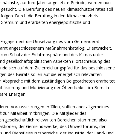
ng / Speyer
SPEYER
e nächste, auf fünf Jahre angesetzte Periode, werden nun
er gesucht. Die Berufung des neuen Klimaschutzbeirates soll
/ Konsumcannabisgesetz (KCanG)
BLAULICHTMELDUNGEN
folgen. Durch die Berufung in den Klimaschutzbeirat
m Gremium und erarbeiten energiepolitische und
ein Engagement die Umsetzung des vom Gemeinderat
samt angeschlossenem Maßnahmenkatalog. Er entwickelt,
 zum Schutz der Erdatmosphäre und des Klimas unter
nd gesellschaftspolitischen Aspekten (Fortschreibung des
nde sich auf dem Zielerreichungspfad für das beschlossene
en des Beirats sollen auf die energetisch relevanten
In Absprache mit dem zuständigen Beigeordneten erarbeitet
ilisierung und Motivierung der Öffentlichkeit im Bereich
bare Energien.
eren Voraussetzungen erfüllen, sollten aber allgemeines
zur Mitarbeit mitbringen. Die Mitglieder des
llen gesellschaftlich relevanten Bereichen stammen, also
 Fraktionen, der Gemeindewerke, des Umweltforums, der
und Dienstleistungsbereichs, der Industrie, der Land- und