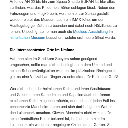
Antonov AN-22 bis hin zum Space Shuttle BURAN ist hier alles
zu finden, was das Kinderherz höher schlagen lässt. Neben den
Fahrzeugen und Flugkörpern, welche hier zur Schau gestellt
werden, bietet das Museum auch ein IMAX Kino, um den
Ausflugstag gemütlich zu beenden und dabei noch Nützliches zu
lernen. Unbedingt sollte man auch die
Medicus Ausstellung im
historischen Museum
besuchen, welche erst neu eröffnet wurde.
Die interessantesten Orte im Umland
Hat man sich im Stadtkern Speyers schon genügend
umgesehen, sollte man sich unbedingt auch dem Umland und
seinen Sehenswürdigkeiten widmen. Im pfälzischen Rheingebiet
gibt es eine Vielzahl an Dingen zu entdecken, für Klein und Groß!
Wer sich neben der heimischen Kultur und ihren Gasthäusern
und Giebeln, ihren Kathedralen und Kapellen auch der fernen
exotischen Kultur hingeben möchte, der sollte auf jeden Fall ins
benachbarte Mannheim fahren und sich dort bei gutem Wetter
den Luisenpark ansehen. Obwohl Mannheim nicht wirklich für
seine fernöstliche Kultur bekannt ist, befindet sich hier im
Luisenpark ein wunderbar angelegter Chinesischer Garten. Zu