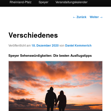
Rheinland-Pfalz
Speyer
Veranstaltungskalender
Beitrags-
←
Zurück
Weiter
→
Navigation
Verschiedenes
Veröffentlicht am
18. Dezember 2020
von
Daniel Kemmerich
Speyer Sehenswürdigkeiten: Die besten Ausflugstipps