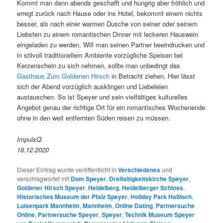
Kommt man dann abends geschafft und hungrig aber fröhlich und
erregt zurück nach Hause oder ins Hotel, bekommt einem nichts
besser, als nach einer warmen Dusche von seiner oder seinem
Liebsten zu einem romantischen Dinner mit leckeren Hauswein
eingeladen zu werden. Will man seinen Partner beeindrucken und
in stilvoll traditionellem Ambiente vorzügliche Speisen bei
Kerzenschein zu sich nehmen, sollte man unbedingt das
Gasthaus Zum Goldenen Hirsch
in Betracht ziehen. Hier lässt
sich der Abend vorzüglich ausklingen und Liebeleien
austauschen. So ist Speyer und sein vielfältiges kulturelles
Angebot genau der richtige Ort für ein romantisches Wochenende
ohne in den weit entfernten Süden reisen zu müssen.
ImpulsQ
18.12.2020
Dieser Eintrag wurde veröffentlicht in
Verschiedenes
und
verschlagwortet mit
Dom Speyer
,
Dreifaltigkeitskirche Speyer
,
Goldener Hirsch Speyer
,
Heidelberg
,
Heidelberger Schloss
,
Historisches Museum der Pfalz Speyer
,
Holiday Park Haßloch
,
Luisenpark Mannheim
,
Mannheim
,
Online Dating
,
Partnersuche
Online
,
Partnersuche Speyer
,
Speyer
,
Technik Museum Speyer