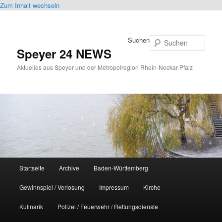
Zum Inhalt wechseln
Suchen
Speyer 24 NEWS
Aktuelles aus Speyer und der Metropolregion Rhein-Neckar-Pfalz
Hauptmenü
Startseite
Archive
Baden-Württemberg
Gewinnspiel / Verlosung
Impressum
Kirche
Kulinarik
Polizei / Feuerwehr / Rettungsdienste