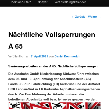
Rheinland-Pfalz
Speyer
Veranstaltungskalender
Beitrags-
←
Zurück
Weiter
→
Navigation
Nächtliche Vollsperrungen
A 65
Veröffentlicht am
7. April 2021
von
Daniel Kemmerich
Sanierungsarbeiten an der A 65: Nächtliche Vollsperrungen
Die Autobahn GmbH Niederlassung Südwest führt zwischen
dem 06. und 10. April entlang der Anschlussstelle (AS)
Landau-Süd in Fahrtrichtung (FR) Karlsruhe und der Auffahrt
B 38 Landau-Süd in FR Karlsruhe Asphaltsanierungsarbeiten
durch. Zur Durchführung der Arbeiten müssen die
betroffenen Abschnitte voll bzw. teilweise gesperrt werden.