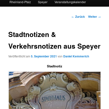
Rheinland-Pfalz
Speyer
Veranstaltungskalender
Beitrags-
←
Zurück
Weiter
→
Navigation
Stadtnotizen &
Verkehrsnotizen aus Speyer
Veröffentlicht am
5. September 2021
von
Daniel Kemmerich
Stadtnotiz