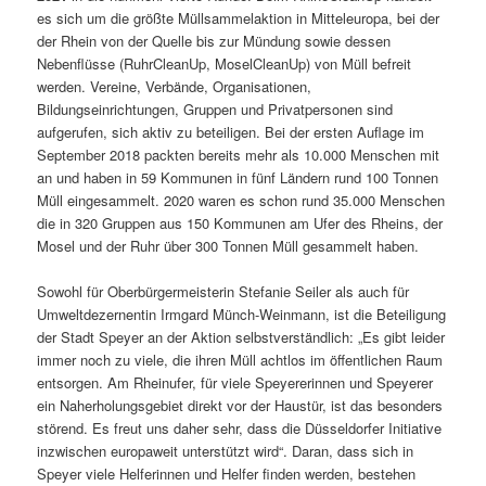
es sich um die größte Müllsammelaktion in Mitteleuropa, bei der
der Rhein von der Quelle bis zur Mündung sowie dessen
Nebenflüsse (RuhrCleanUp, MoselCleanUp) von Müll befreit
werden. Vereine, Verbände, Organisationen,
Bildungseinrichtungen, Gruppen und Privatpersonen sind
aufgerufen, sich aktiv zu beteiligen. Bei der ersten Auflage im
September 2018 packten bereits mehr als 10.000 Menschen mit
an und haben in 59 Kommunen in fünf Ländern rund 100 Tonnen
Müll eingesammelt. 2020 waren es schon rund 35.000 Menschen
die in 320 Gruppen aus 150 Kommunen am Ufer des Rheins, der
Mosel und der Ruhr über 300 Tonnen Müll gesammelt haben.
Sowohl für Oberbürgermeisterin Stefanie Seiler als auch für
Umweltdezernentin Irmgard Münch-Weinmann, ist die Beteiligung
der Stadt Speyer an der Aktion selbstverständlich: „Es gibt leider
immer noch zu viele, die ihren Müll achtlos im öffentlichen Raum
entsorgen. Am Rheinufer, für viele Speyererinnen und Speyerer
ein Naherholungsgebiet direkt vor der Haustür, ist das besonders
störend. Es freut uns daher sehr, dass die Düsseldorfer Initiative
inzwischen europaweit unterstützt wird“. Daran, dass sich in
Speyer viele Helferinnen und Helfer finden werden, bestehen