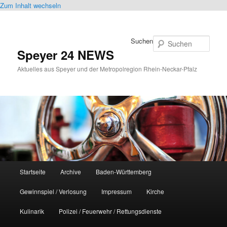
Zum Inhalt wechseln
Suchen
Speyer 24 NEWS
Aktuelles aus Speyer und der Metropolregion Rhein-Neckar-Pfalz
Hauptmenü
Startseite
Archive
Baden-Württemberg
Gewinnspiel / Verlosung
Impressum
Kirche
Kulinarik
Polizei / Feuerwehr / Rettungsdienste