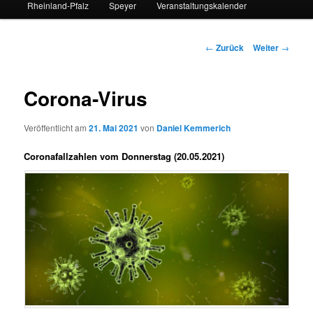
Rheinland-Pfalz
Speyer
Veranstaltungskalender
Beitrags-
←
Zurück
Weiter
→
Navigation
Corona-Virus
Veröffentlicht am
21. Mai 2021
von
Daniel Kemmerich
Coronafallzahlen vom Donnerstag (20.05.2021)