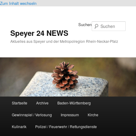
Zum Inhalt wechseln
Suchen
Speyer 24 NEWS
Aktuelles aus Speyer und der Metropolregion Rhein-Neckar-Pfalz
Hauptmenü
Startseite
Archive
Baden-Württemberg
Gewinnspiel / Verlosung
Impressum
Kirche
Kulinarik
Polizei / Feuerwehr / Rettungsdienste