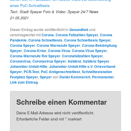
eines PoC-Schnelltests
Text: Stadt Speyer Foto & Video: Speyer 24/7 News
21.05.2021
Dieser Eintrag wurde veröffentlicht in
Gesundheit
und
verschlagwortet mit
Corona
,
Corona Fallzahlen Speyer
,
Corona
Pandemie
,
Corona Schnelltests
,
Corona Schnelltests Speyer
,
Corona Speyer
,
Corona Warnstufe Speyer
,
Corona-Bekämpfung
Speyer
,
Corona-Krise
,
Corona-Virus
,
Corona-Virus Speyer
,
Corona-Warnstufe Rot Speyer
,
Coronafallzahlen Speyer
,
Coronavirus
,
Coronavirus Speyer
,
Inzidenz
,
Inzidenz Speyer
,
Johanniter-Unfall-Hilfe
,
Johanniter-Unfall-Hilfe e.V. Ortsverband
Speyer
,
PCR-Test
,
PoC Antigenschnelltest
,
Schnellteststation
Festplatz Speyer
,
Speyer
von
Daniel Kemmerich
.
Permanenter
Link zum Eintrag
.
Schreibe einen Kommentar
Deine E-Mail-Adresse wird nicht veröffentlicht.
Erforderliche Felder sind mit
*
markiert