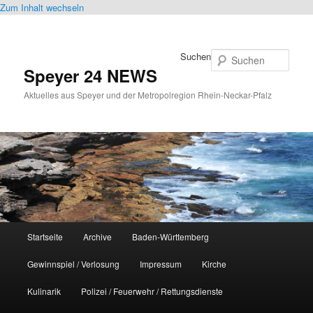
Zum Inhalt wechseln
Suchen
Speyer 24 NEWS
Aktuelles aus Speyer und der Metropolregion Rhein-Neckar-Pfalz
Hauptmenü
Startseite
Archive
Baden-Württemberg
Gewinnspiel / Verlosung
Impressum
Kirche
Kulinarik
Polizei / Feuerwehr / Rettungsdienste