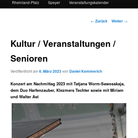
Rheinland-Pfalz
Speyer
Veranstaltungskalender
Beitrags-
←
Zurück
Weiter
→
Navigation
Kultur / Veranstaltungen /
Senioren
Veröffentlicht am
6. März 2023
von
Daniel Kemmerich
Konzert am Nachmittag 2023 mit Tatjana Worm-Sawosskaja,
dem Duo Harfenzauber, Klezmers Techter sowie mit Miriam
und Walter Ast