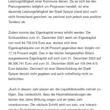
Leistungsfähigkeit einer Kommune dienen. Da es sich bei den
Planungswerten lediglich um Prognosen handelt, ist eine
dauernde Leistungsfähigkeit der Stadt Speyer stand jetzt noch
nicht hinreichend gesichert, es zeichnet sich jedoch eine positive
Tendenz ab.
Zudem konnte das Eigenkapital erneut erhöht werden: Die
Schlussbilanz zum 31. Dezember 2021 weist ein Eigenkapital
von rund 84.735.519 Euro aus, woraus sich eine
Eigenkapitalquote von 20,28 Prozent gegenüber dem Vorjahr mit
17,19 Prozent ergibt. Das in der letzten festgestellten Bilanz
ausgewiesene Eigenkapitel soll sich zum 31. Dezember 2023 auf
88.306.741 Euro und zum 31. Dezember 2026 auf 104.044.413
Euro belaufen. Demnach ist eine Überschuldung der Stadt
Speyer derzeit nicht gegeben und auch mittelfristig nicht zu
befürchten.
„Auch in diesem Jahr planen wir, die Liquiditätskredite zeitnah zu
tilgen. Das verdeutlicht, dass die Haushaltsberatungen der
letzten drei Jahre Wirkung zeigen und wir jedes Jahr
vorankommen. Der nächste Schritt wird nun sein, uns intensiv
mit den Fachabteilungen zu beraten und entsprechend in die