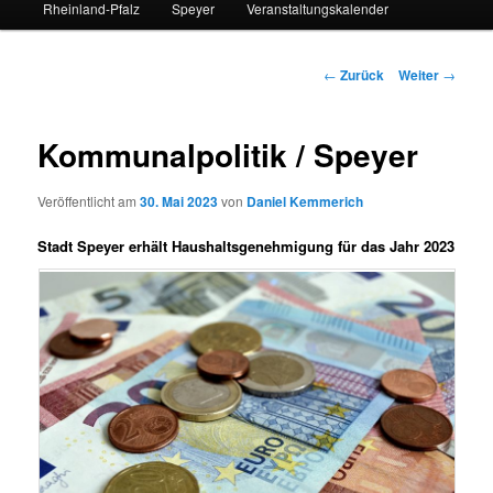
Rheinland-Pfalz
Speyer
Veranstaltungskalender
Beitrags-
←
Zurück
Weiter
→
Navigation
Kommunalpolitik / Speyer
Veröffentlicht am
30. Mai 2023
von
Daniel Kemmerich
Stadt Speyer erhält Haushaltsgenehmigung für das Jahr 2023