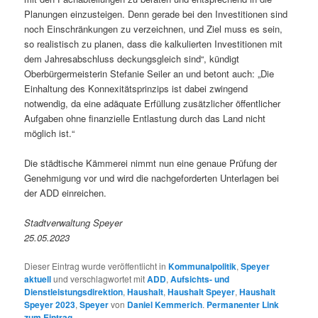
Planungen einzusteigen. Denn gerade bei den Investitionen sind
noch Einschränkungen zu verzeichnen, und Ziel muss es sein,
so realistisch zu planen, dass die kalkulierten Investitionen mit
dem Jahresabschluss deckungsgleich sind“, kündigt
Oberbürgermeisterin Stefanie Seiler an und betont auch: „Die
Einhaltung des Konnexitätsprinzips ist dabei zwingend
notwendig, da eine adäquate Erfüllung zusätzlicher öffentlicher
Aufgaben ohne finanzielle Entlastung durch das Land nicht
möglich ist.“
Die städtische Kämmerei nimmt nun eine genaue Prüfung der
Genehmigung vor und wird die nachgeforderten Unterlagen bei
der ADD einreichen.
Stadtverwaltung Speyer
25.05.2023
Dieser Eintrag wurde veröffentlicht in
Kommunalpolitik
,
Speyer
aktuell
und verschlagwortet mit
ADD
,
Aufsichts- und
Dienstleistungsdirektion
,
Haushalt
,
Haushalt Speyer
,
Haushalt
Speyer 2023
,
Speyer
von
Daniel Kemmerich
.
Permanenter Link
zum Eintrag
.