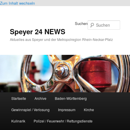
Zum Inhalt wechseln
Suchen
Speyer 24 NEWS
Aktuelles aus Speyer und der Metropolregion Rhein-Neckar-Pfalz
Hauptmenü
Startseite
Archive
Baden-Württemberg
Gewinnspiel / Verlosung
Impressum
Kirche
Kulinarik
Polizei / Feuerwehr / Rettungsdienste