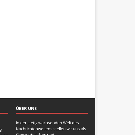
ÜBER UNS
In der stetig wachsenden Welt des
Nachrichtenwesens stellen wir uns als
g
überparteiliches und