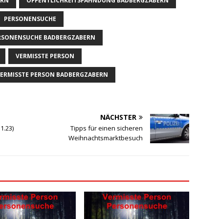
ERN
ÖFFENTLICHKEITSFAHNDUNG BADBERGZABERN
PERSONENSUCHE
RSONENSUCHE BADBERGZABERN
VERMISSTE PERSON
ERMISSTE PERSON BADBERGZABERN
NÄCHSTER
1.23)
Tipps für einen sicheren
Weihnachtsmarktbesuch