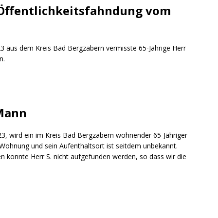
ng / Speyer
SPEYER
Öffentlichkeitsfahndung vom
/ Konsumcannabisgesetz (KCanG)
BLAULICHTMELDUNGEN
23 aus dem Kreis Bad Bergzabern vermisste 65-Jährige Herr
n.
 Mann
23, wird ein im Kreis Bad Bergzabern wohnender 65-Jähriger
 Wohnung und sein Aufenthaltsort ist seitdem unbekannt.
n konnte Herr S. nicht aufgefunden werden, so dass wir die