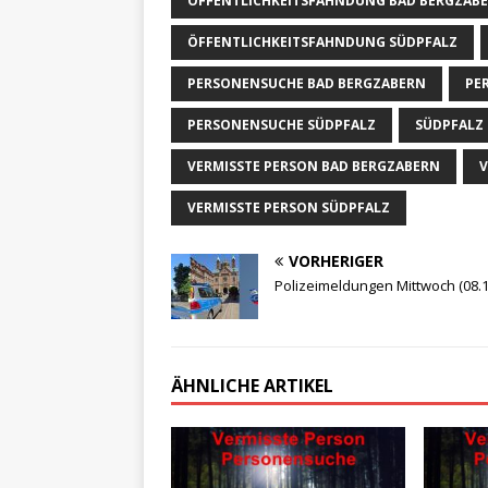
ÖFFENTLICHKEITSFAHNDUNG BAD BERGZAB
ÖFFENTLICHKEITSFAHNDUNG SÜDPFALZ
PERSONENSUCHE BAD BERGZABERN
PE
PERSONENSUCHE SÜDPFALZ
SÜDPFALZ
VERMISSTE PERSON BAD BERGZABERN
V
VERMISSTE PERSON SÜDPFALZ
VORHERIGER
Polizeimeldungen Mittwoch (08.1
ÄHNLICHE ARTIKEL