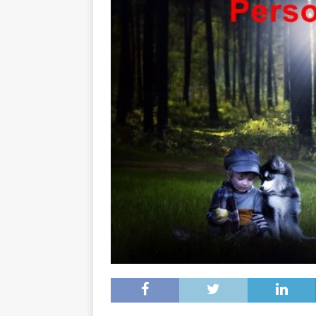
[ 16. Dezember 2023 ]
Per
[ 11. November 2023 ]
Per
[ 31. Oktober 2023 ]
Eilme
[ 19. Oktober 2023 ]
Öffen
[ 15. April 2023 ]
Natur/Umw
& NATUR
[ 7. Mai 2025 ]
Radio Regen
BADEN-WÜRTTEMBERG
[ 6. Mai 2025 ]
Radarfallen 
11.05.2025)
GESCHWINDI
[ 5. Mai 2025 ]
Deutsche Eq
MVV-Reitstadion
BADEN
[ 4. Mai 2025 ]
Technik Mus