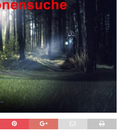
sonensuche / Öffentlichkeitsfahndung
BLAULICHTMELDUNGEN
sonensuche / Vermisste Person
BLAULICHTMELDUNGEN
ldung Polizei
BLAULICHTMELDUNGEN
tlichkeitsfahndung
BLAULICHTMELDUNGEN
elt – Militärischer Übungsplatz Dudenhofen / Speyer
UMWELT
bogen spendet 10.000.- € an „Kinder unterm Regenbogen“
/ Blitzer / Geschwindigkeitsmessung für die KW 19 (05.05. –
GKEITSKONTROLLE
uipe gewinnt vor der Schweiz den Longines EEF Nations Cup im
-WÜRTTEMBERG
eum Speyer / Brazzeltag
SPEYER