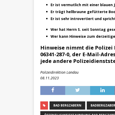
Er ist vermutlich mit einer blauen
Er trägt hellbraune gefütterte Bo
Er ist sehr introvertiert und spri
Wer hat Herrn S. seit Sonntag ges
Wer kann Hinweise zum derzeitig
Hinweise nimmt die Polize
06341-287-0, der E-Mail-Adre
jede andere Polizeidienstst
Polizeidirektion Landau
08.11.2023
BAD BERGZABERN
BADBERGZABE