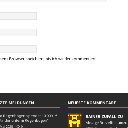
sem Browser speichern, bis ich wieder kommentiere.
TZTE MELDUNGEN
NEUESTE KOMMENTARE
o Regenbogen spendet 10.000.- €
RAINER ZUFALL ZU
„Kinder unterm Regenbogen“
Absage Brezelfestumzu
 Mai 2025
0