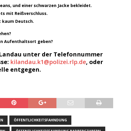
 Jeans, und einer schwarzen Jacke bekleidet.
ots mit Reißverschluss.
cht kaum Deutsch.
ehen?
en Aufenthaltsort geben?
i Landau unter der Telefonnummer
sse:
kilandau.k1@polizei.rlp.de
, oder
elle entgegen.
RN
ÖFFENTLICHKEITSFAHNDUNG