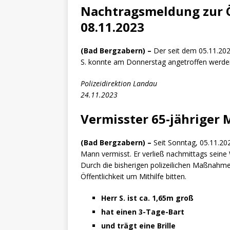
[ 4. Mai 2025 ]
Veranstaltu
Nachtragsmeldung zur 
[ 29. März 2024 ]
Polizei 
08.11.2023
(Bad Bergzabern) –
Der seit dem 05.11.20
S. konnte am Donnerstag angetroffen werde
Polizeidirektion Landau
24.11.2023
Vermisster 65-jähriger
(Bad Bergzabern) –
Seit Sonntag, 05.11.20
Mann vermisst. Er verließ nachmittags seine
Durch die bisherigen polizeilichen Maßnahme
Öffentlichkeit um Mithilfe bitten.
Herr S. ist ca. 1,65m groß
hat einen 3-Tage-Bart
und trägt eine Brille