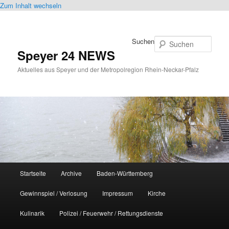
Zum Inhalt wechseln
Suchen
Speyer 24 NEWS
Aktuelles aus Speyer und der Metropolregion Rhein-Neckar-Pfalz
Hauptmenü
Startseite
Archive
Baden-Württemberg
Gewinnspiel / Verlosung
Impressum
Kirche
Kulinarik
Polizei / Feuerwehr / Rettungsdienste