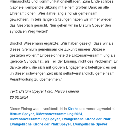
Klimaschutz und Kommunikationsleitfaden. Zum Ende schloss
Gabriele Kemper die Sitzung mit einem großen Dank an alle
Ehrenamtlichen: „Vier Jahre lang sind wir gemeinsam
gewachsen. In teils langen Sitzungen haben wir immer wieder
das Gespräch gesucht. Nun gehen wir im Bistum Speyer den
synodalen Weg weiter!“
Bischof Wiesemann ergänzte: „Wir haben gezeigt, dass wir als
dieses Gremium gemeinsam die Zukunft unserer Diözese
gestalten wollen.“ Er bezeichnete die Diözesanversammlung als
„gelebte Synodalität, als Teil der Lösung, nicht des Problems“. Er
dankte allen, die sich mit großem Engagement beteiligen; es sei
„in dieser schwierigen Zeit nicht selbstverständlich, gemeinsam
Verantwortung zu übernehmen.“
Text: Bistum Speyer Foto: Marco Fraleoni
26.02.2024
Dieser Eintrag wurde veröffentlicht in
Kirche
und verschlagwortet mit
Bistum Speyer
,
Diözesanversammlung 2024
,
Diözesanversammlung Speyer
,
Evangelische Kirche der Pfalz
,
Evangelische Kirche der Pfalz Speyer
,
Evangelische Speyer
,