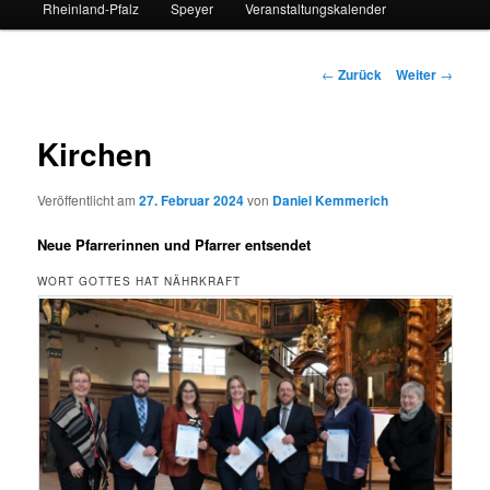
Rheinland-Pfalz
Speyer
Veranstaltungskalender
Beitrags-
←
Zurück
Weiter
→
Navigation
Kirchen
Veröffentlicht am
27. Februar 2024
von
Daniel Kemmerich
Neue Pfarrerinnen und Pfarrer entsendet
WORT GOTTES HAT NÄHRKRAFT