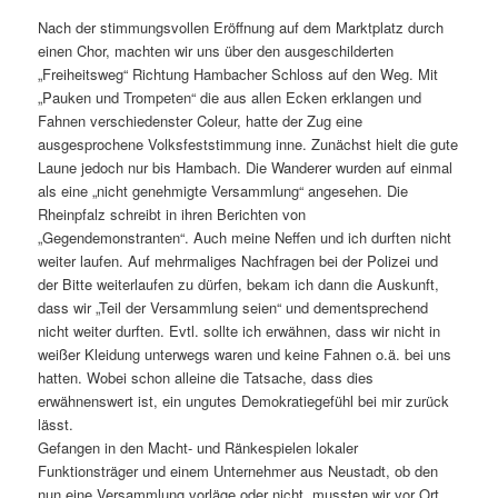
Nach der stimmungsvollen Eröffnung auf dem Marktplatz durch
einen Chor, machten wir uns über den ausgeschilderten
„Freiheitsweg“ Richtung Hambacher Schloss auf den Weg. Mit
„Pauken und Trompeten“ die aus allen Ecken erklangen und
Fahnen verschiedenster Coleur, hatte der Zug eine
ausgesprochene Volksfeststimmung inne. Zunächst hielt die gute
Laune jedoch nur bis Hambach. Die Wanderer wurden auf einmal
als eine „nicht genehmigte Versammlung“ angesehen. Die
Rheinpfalz schreibt in ihren Berichten von
„Gegendemonstranten“. Auch meine Neffen und ich durften nicht
weiter laufen. Auf mehrmaliges Nachfragen bei der Polizei und
der Bitte weiterlaufen zu dürfen, bekam ich dann die Auskunft,
dass wir „Teil der Versammlung seien“ und dementsprechend
nicht weiter durften. Evtl. sollte ich erwähnen, dass wir nicht in
weißer Kleidung unterwegs waren und keine Fahnen o.ä. bei uns
hatten. Wobei schon alleine die Tatsache, dass dies
erwähnenswert ist, ein ungutes Demokratiegefühl bei mir zurück
lässt.
Gefangen in den Macht- und Ränkespielen lokaler
Funktionsträger und einem Unternehmer aus Neustadt, ob den
nun eine Versammlung vorläge oder nicht, mussten wir vor Ort