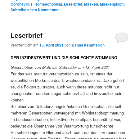
Coronavirus
,
Homeschooling
,
Leserbrief
,
Masken
,
Maskenpflicht
|
Schreibe einen Kommentar
Leserbrief
Veröffentlicht am
15. April 2021
von
Daniel Kemmerich
DER INZIDENZWERT UND DIE SCHLECHTE STIMMUNG
Geschrieben von Matthias Schneider am 13. April 2021
Für das was man tut verantwortlich zu sein, ist eines der
wesentlichen Merkmale des Erwachsenendaseins. Dazu gehört
es, die Folgen zu tragen, auch wenn diese mitunter nicht nur
unangenehm, sondern sogar schmerzhaft und irreversibel sein
können.
Bei einer von Dekadenz angekränkelten Gesellschaft, die seit
mehreren Generationen vorwiegend mit Wohlstandsoptimierung
im bundesdeutschen, kollektiven Freizeitpark beschäftigt war,
bedeutet die Übernahme von Verantwortung für schlechte
Entscheidungen im Hier und Jetzt, samt der damit verbundenen
Konsequenzen, den Ernstfall. Damit kommen die wenigsten klar.