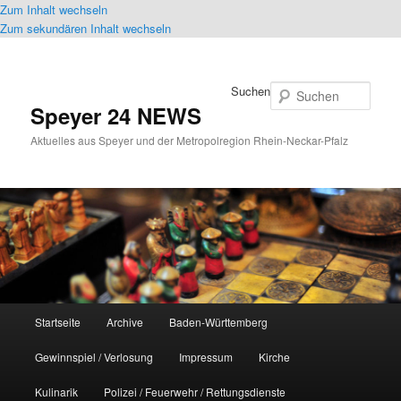
Zum Inhalt wechseln
Zum sekundären Inhalt wechseln
Suchen
Speyer 24 NEWS
Aktuelles aus Speyer und der Metropolregion Rhein-Neckar-Pfalz
Hauptmenü
Startseite
Archive
Baden-Württemberg
Gewinnspiel / Verlosung
Impressum
Kirche
Kulinarik
Polizei / Feuerwehr / Rettungsdienste