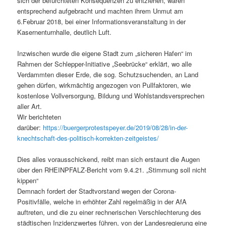
sich der befürchteten Konsequenzen zu entziehen, waren
entsprechend aufgebracht und machten ihrem Unmut am
6.Februar 2018, bei einer Informationsveranstaltung in der
Kasernenturnhalle, deutlich Luft.
Inzwischen wurde die eigene Stadt zum „sicheren Hafen“ im
Rahmen der Schlepper-Initiative „Seebrücke“ erklärt, wo alle
Verdammten dieser Erde, die sog. Schutzsuchenden, an Land
gehen dürfen, wirkmächtig angezogen von Pullfaktoren, wie
kostenlose Vollversorgung, Bildung und Wohlstandsversprechen
aller Art.
Wir berichteten
darüber:
https://buergerprotestspeyer.de/2019/08/28/in-der-
knechtschaft-des-politisch-korrekten-zeitgeistes/
Dies alles vorausschickend, reibt man sich erstaunt die Augen
über den RHEINPFALZ-Bericht vom 9.4.21. „Stimmung soll nicht
kippen“
Demnach fordert der Stadtvorstand wegen der Corona-
Positivfälle, welche in erhöhter Zahl regelmäßig in der AfA
auftreten, und die zu einer rechnerischen Verschlechterung des
städtischen Inzidenzwertes führen, von der Landesregierung eine