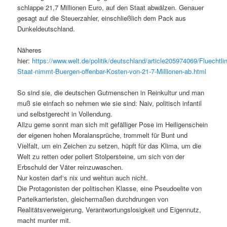
schlappe 21,7 Millionen Euro, auf den Staat abwälzen. Genauer
gesagt auf die Steuerzahler, einschließlich dem Pack aus
Dunkeldeutschland.
Näheres
hier:
https://www.welt.de/politik/deutschland/article205974069/Fluechtli
Staat-nimmt-Buergen-offenbar-Kosten-von-21-7-Millionen-ab.html
So sind sie, die deutschen Gutmenschen in Reinkultur und man
muß sie einfach so nehmen wie sie sind: Naiv, politisch infantil
und selbstgerecht in Vollendung.
Allzu gerne sonnt man sich mit gefälliger Pose im Heiligenschein
der eigenen hohen Moralansprüche, trommelt für Bunt und
Vielfalt, um ein Zeichen zu setzen, hüpft für das Klima, um die
Welt zu retten oder poliert Stolpersteine, um sich von der
Erbschuld der Väter reinzuwaschen.
Nur kosten darf‘s nix und wehtun auch nicht.
Die Protagonisten der politischen Klasse, eine Pseudoelite von
Parteikarrieristen, gleichermaßen durchdrungen von
Realitätsverweigerung, Verantwortungslosigkeit und Eigennutz,
macht munter mit.