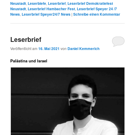
Neustadt
,
Leserbiefe
,
Leserbrief
,
Leserbrief Demokratiefest
Neustadt
,
Leserbrief Hambacher Fest
,
Leserbrief Speyer 24 /7
News
,
Leserbrief Speyer24/7 News
|
Schreibe einen Kommentar
Leserbrief
Veröffentlicht am
16. Mai 2021
von
Daniel Kemmerich
Palästina und Israel