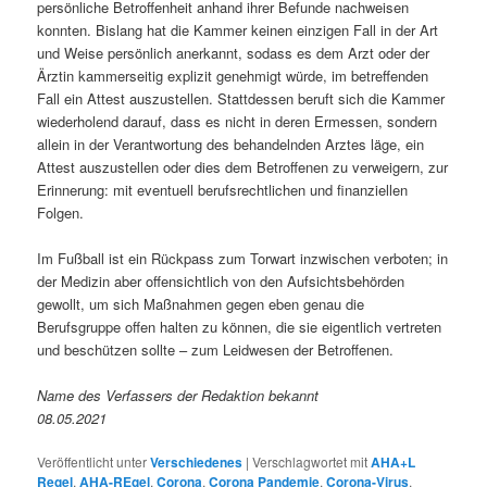
persönliche Betroffenheit anhand ihrer Befunde nachweisen
konnten. Bislang hat die Kammer keinen einzigen Fall in der Art
und Weise persönlich anerkannt, sodass es dem Arzt oder der
Ärztin kammerseitig explizit genehmigt würde, im betreffenden
Fall ein Attest auszustellen. Stattdessen beruft sich die Kammer
wiederholend darauf, dass es nicht in deren Ermessen, sondern
allein in der Verantwortung des behandelnden Arztes läge, ein
Attest auszustellen oder dies dem Betroffenen zu verweigern, zur
Erinnerung: mit eventuell berufsrechtlichen und finanziellen
Folgen.
Im Fußball ist ein Rückpass zum Torwart inzwischen verboten; in
der Medizin aber offensichtlich von den Aufsichtsbehörden
gewollt, um sich Maßnahmen gegen eben genau die
Berufsgruppe offen halten zu können, die sie eigentlich vertreten
und beschützen sollte – zum Leidwesen der Betroffenen.
Name des Verfassers der Redaktion bekannt
08.05.2021
Veröffentlicht unter
Verschiedenes
|
Verschlagwortet mit
AHA+L
Regel
,
AHA-REgel
,
Corona
,
Corona Pandemie
,
Corona-Virus
,