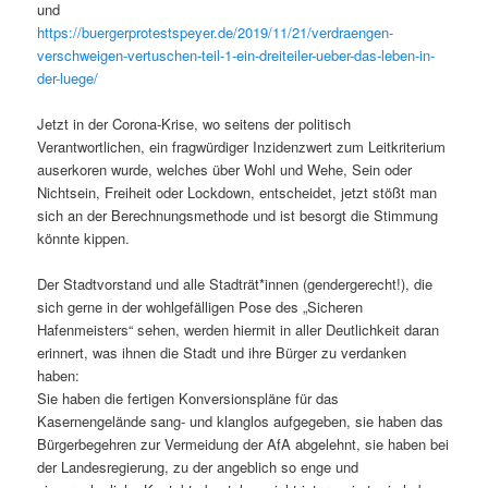
und
https://buergerprotestspeyer.de/2019/11/21/verdraengen-
verschweigen-vertuschen-teil-1-ein-dreiteiler-ueber-das-leben-in-
der-luege/
Jetzt in der Corona-Krise, wo seitens der politisch
Verantwortlichen, ein fragwürdiger Inzidenzwert zum Leitkriterium
auserkoren wurde, welches über Wohl und Wehe, Sein oder
Nichtsein, Freiheit oder Lockdown, entscheidet, jetzt stößt man
sich an der Berechnungsmethode und ist besorgt die Stimmung
könnte kippen.
Der Stadtvorstand und alle Stadträt*innen (gendergerecht!), die
sich gerne in der wohlgefälligen Pose des „Sicheren
Hafenmeisters“ sehen, werden hiermit in aller Deutlichkeit daran
erinnert, was ihnen die Stadt und ihre Bürger zu verdanken
haben:
Sie haben die fertigen Konversionspläne für das
Kasernengelände sang- und klanglos aufgegeben, sie haben das
Bürgerbegehren zur Vermeidung der AfA abgelehnt, sie haben bei
der Landesregierung, zu der angeblich so enge und