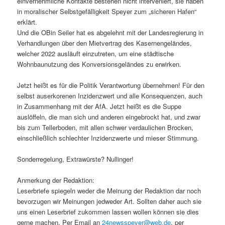
einvernehmliche Kontakte bestehen nicht interveniert, sie haben
in moralischer Selbstgefälligkeit Speyer zum „sicheren Hafen“
erklärt.
Und die OBin Seiler hat es abgelehnt mit der Landesregierung in
Verhandlungen über den Mietvertrag des Kasernengeländes,
welcher 2022 ausläuft einzutreten, um eine städtische
Wohnbaunutzung des Konversionsgeländes zu erwirken.
Jetzt heißt es für die Politik Verantwortung übernehmen! Für den
selbst auserkorenen Inzidenzwert und alle Konsequenzen, auch
in Zusammenhang mit der AfA. Jetzt heißt es die Suppe
auslöffeln, die man sich und anderen eingebrockt hat, und zwar
bis zum Tellerboden, mit allen schwer verdaulichen Brocken,
einschließlich schlechter Inzidenzwerte und mieser Stimmung.
Sonderregelung, Extrawürste? Nullinger!
Anmerkung der Redaktion:
Leserbriefe spiegeln weder die Meinung der Redaktion dar noch
bevorzugen wir Meinungen jedweder Art. Sollten daher auch sie
uns einen Leserbrief zukommen lassen wollen können sie dies
gerne machen. Per Email an
24newsspeyer@web.de
, per